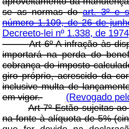
aproveitamento da manutenção 
se as normas do
art. 3º e 
número 1.109, de 26 de jun
Decreeto-lei nº 1.338, de 1974
Art 6º A infração às dis
importará na perda do bene
cobrança do imposto calculad
giro próprio, acrescido da co
inclusive multa de lançamen
em vigor.
(Revogado pelo
Art 7º Estão sujeitas a
na fonte à alíquota de 5% (ci
que for devido na declaraçã