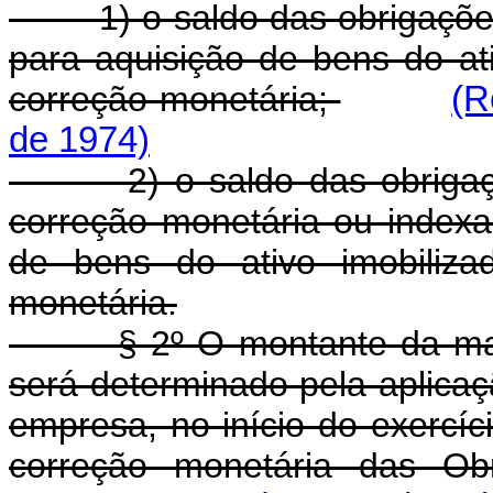
1) o saldo das obrigações 
para aquisição de bens do at
correção monetária;
(R
de 1974)
2) o saldo das obrigações
correção monetária ou indexa
de bens do ativo imobiliza
monetária.
§ 2º O montante da manute
será determinado pela aplicaçã
empresa, no início do exercíci
correção monetária das Obr