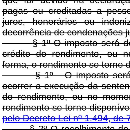
pagas ou creditadas a pessoa
juros, honorários ou inden
decorrência de condenações ju
§ 1º O imposto será 
crédito do rendimento, ou 
forma, o rendimento se torne d
§ 1º - O imposto será
ocorrer a execução da senten
do rendimento, ou no momen
rendimento se torne disponível
pelo Decreto Lei nº 1.494, de 
§ 2º O recolhimento do imp