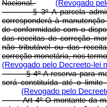
Nacional.
(Revogado pelo
§ 3º A parcela admissíve
corresponderá à manutenção d
de conformidade com o dispos
das receitas de correção mon
não tributável ou das rece
correção monetária, nos term
(Revogado pelo Decreeto-lei n
§ 4º A reserva para manute
será constituída até o limite
(Revogado pelo Decreeto
Art 4º O montante da ma