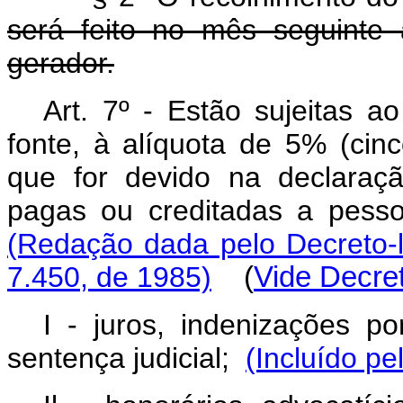
será feito no mês seguinte 
gerador.
Art. 7º - Estão sujeitas 
fonte, à alíquota de 5% (cin
que for devido na declaraçã
pagas ou creditadas a pessoas
(Redação dada pelo Decreto-l
7.450, de 1985)
(
Vide Decret
I - juros, indenizações p
sentença judicial;
(Incluído pe