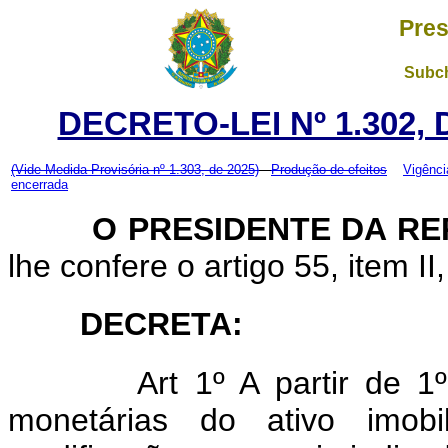
Pres
Subch
DECRETO-LEI Nº 1.302,
(Vide Medida Provisória nº 1.303, de 2025)
Produção de efeitos
Vigênci
encerrada
O PRESIDENTE DA RE
lhe confere o artigo 55, item II
DECRETA:
Art
1º A partir de 1
monetárias do ativo imob