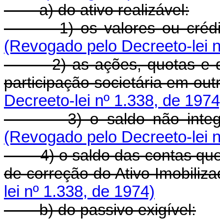
a) do ativo realizável:
1) os valores ou crédito
(Revogado pelo Decreeto-lei n
2) as ações, quotas e quai
participação societária em ou
Decreeto-lei nº 1.338, de 1974
3) o saldo não integrali
(Revogado pelo Decreeto-lei n
4) o saldo das contas que, 
de correção do Ativo Imobiliz
lei nº 1.338, de 1974)
b) do passivo exigível: