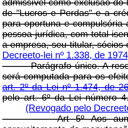
admissível como exclusão do lu
de "Lucros e Perdas" e a créd
para oportuna e compulsória 
pessoa jurídica, com total is
a empresa, seu titular, sócios
Decreeto-lei nº 1.338, de 1974
Parágrafo único. A reserva
será computada para os efeit
art. 2º da Lei nº 1.474, de 
pelo art. 6º da Lei número 
(Revogado pelo Decreeto
Art 5º Aos aum