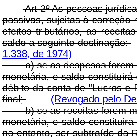
Art 2º As pessoas jurídic
passivas, sujeitas à correção
efeitos tributários, as recei
saldo a seguinte destinação:
1.338, de 1974)
a) se as despesas forem ma
monetária, o saldo constituirá
débito da conta de "Lucros e 
final;
(Revogado pelo Dec
b) se as receitas forem ma
monetária, o saldo constituirá
no entanto, ser subtraído da