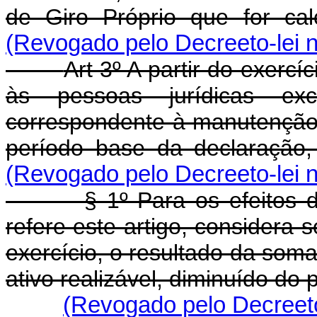
de Giro Próprio que for cal
(Revogado pelo Decreeto-lei n
Art 3º A partir do exercí
às pessoas jurídicas exc
correspondente à manutenção d
período base da declaração,
(Revogado pelo Decreeto-lei n
§ 1º Para os efeitos do 
refere este artigo, considera-s
exercício, o resultado da soma
ativo realizável, diminuído do 
(Revogado pelo Decreeto