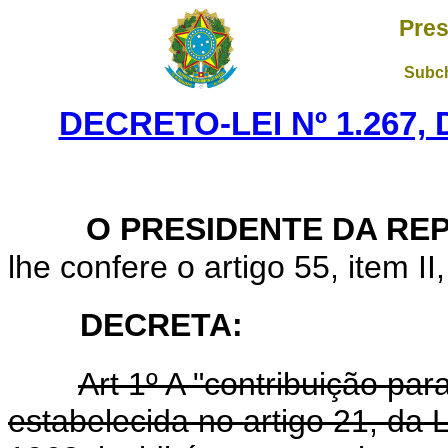
Pres
Subch
DECRETO-LEI Nº 1.267,
O PRESIDENTE DA RE
lhe confere o artigo 55, item II
DECRETA:
Art 1º A "contribuição para
estabelecida no artigo 21, da 