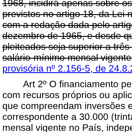
1968, incidirá apenas sobre os
previstos no artigo 18, da Lei
com a redação dada pelo artig
dezembro de 1965, e desde qu
pleiteados seja superior a três
salário-mínimo mensal vigente
provisória nº 2.156-5, de 24.8
Art 2º O financiamento pelo
com recursos próprios ou apli
que compreendam inversões em
correspondente a 30.000 (trint
mensal vigente no País, indep