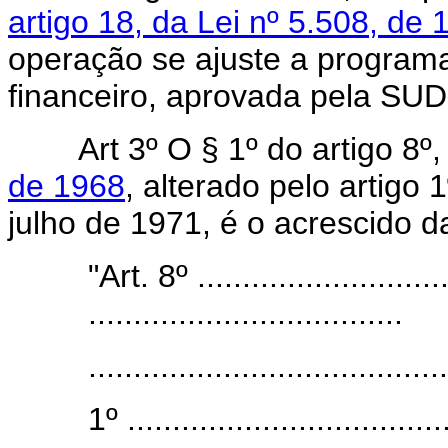
artigo 18, da Lei nº 5.508, de
operação se ajuste a program
financeiro, aprovada pela SU
Art 3º O § 1º do artigo 8º
de 1968
, alterado pelo artigo 
julho de 1971, é o acrescido d
"Art. 8º ............................
...................................
........................................
1º ....................................