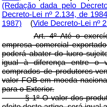
(Redação dada pelo Decreto
Decreto-Lei nº 2.134, de 198
1987)
(
Vide Decreto-Lei nº 
Art. 4º Até o exercí
empresa comercial exportador
poderá abater do lucro sujei
igual à diferença entre o 
comprados de produtores-ven
valor FOB em moeda naciona
para o Exterior.
§ 1º O valor dos produtos
efeito deste artigo, será igual