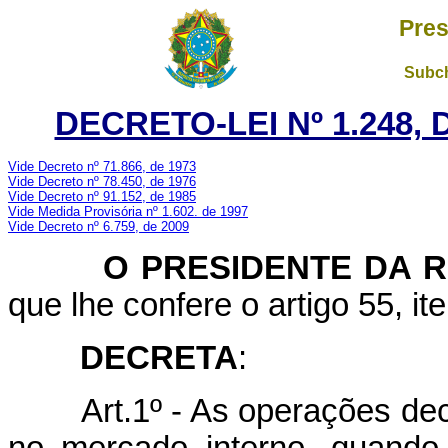
Pres
Subch
DECRETO-LEI Nº 1.248,
Vide Decreto nº 71.866, de 1973
Vide Decreto nº 78.450, de 1976
Vide Decreto nº 91.152, de 1985
Vide Medida Provisória nº 1.602. de 1997
Vide Decreto nº 6.759, de 2009
O PRESIDENTE DA RE
que lhe confere o artigo 55, it
DECRETA
:
Art.1º - As operações d