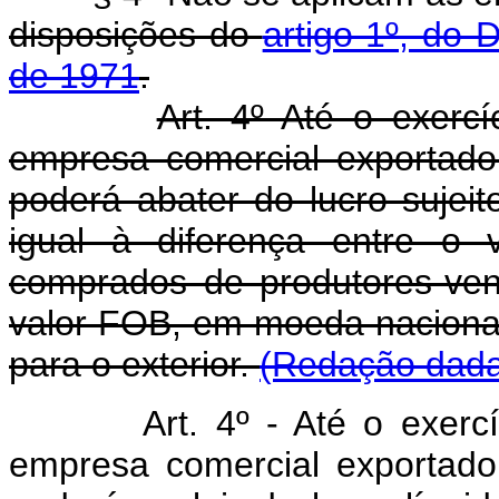
disposições do
artigo 1º, do 
de 1971
.
Art. 4º Até o exercí
empresa comercial exportador
poderá abater do lucro sujei
igual à diferença entre o 
comprados de produtores-ven
valor FOB, em moeda naciona
para o exterior.
(Redação dada 
Art. 4º - Até o exerc
empresa comercial exportador