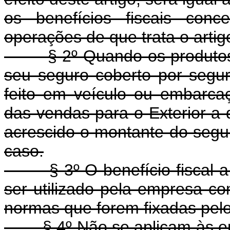
os benefícios fiscais conc
operações de que trata o artig
§ 2º Quando os produtos m
seu seguro coberto por segur
feito em veículo ou embarcaç
das vendas para o Exterior a q
acrescido o montante do segur
caso.
§ 3º O benefício fiscal a q
ser utilizado pela empresa co
normas que forem fixadas pelo
§ 4º Não se aplicam às emp