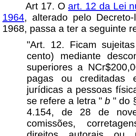
Art 17. O
art. 12 da Lei
1964
, alterado pelo Decreto
1968, passa a ter a seguinte 
"Art. 12. Ficam sujeit
cento) mediante desco
superiores a NCr$200,0
pagas ou creditadas
jurídicas a pessoas físi
se refere a letra "
b
" do 
4.154, de 28 de nove
comissões, corretagens
direitos autorais ou