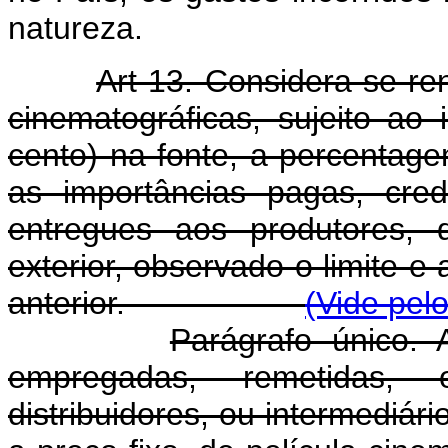
natureza.
Art 13. Considera-se re
cinematográficas, sujeito ao
cento) na fonte, a percentag
as importâncias pagas, cre
entregues aos produtores, d
exterior, observado o limite e
anterior.
(Vide pel
Parágrafo único. 
empregadas, remetidas, 
distribuidores, ou intermediári