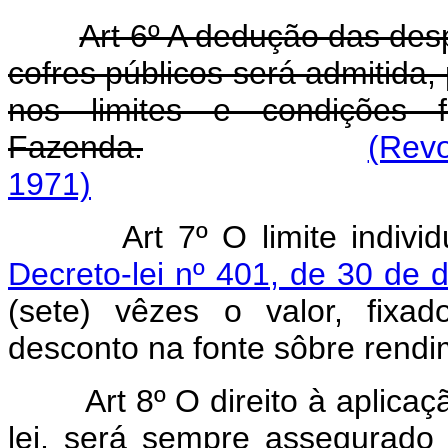
Art 6º A dedução das de
cofres públicos será admitida,
nos limites e condições 
Fazenda.
(Revo
1971)
Art 7º O limite indiv
Decreto-lei nº 401, de 30 de
(sete) vêzes o valor, fix
desconto na fonte sôbre rendi
Art 8º O direito à aplica
lei, será sempre assegurado 