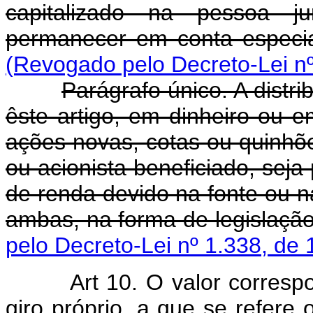
capitalizado na pessoa jur
permanecer em conta especia
(Revogado pelo Decreto-Lei nº
Parágrafo único. A distr
êste artigo, em dinheiro ou 
ações novas, cotas ou quinhões 
ou acionista beneficiado, seja 
de renda devido na fonte ou 
ambas, na forma de legislação
pelo Decreto-Lei nº 1.338, de 
Art 10. O valor corres
giro próprio, a que se refere 