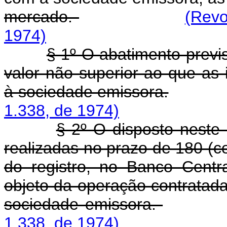
mercado.
(Revo
1974)
§ 1º O abatimento previs
valor não superior ao que as i
à sociedade emissora.
1.338, de 1974)
§ 2º O disposto neste
realizadas no prazo de 180 (ce
do registro, no Banco Centr
objeto da operação contratada 
sociedade emissora.
1.338, de 1974)