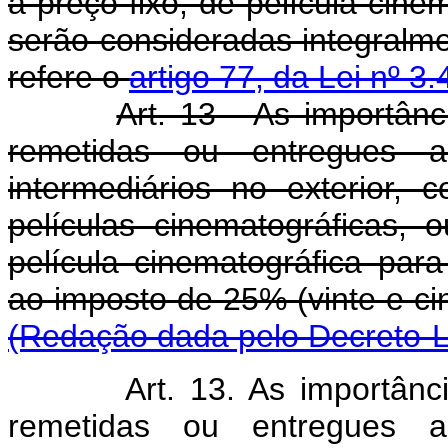
a preço fixo, de película cine
serão consideradas integralme
refere o
artigo 77, da Lei nº 
Art. 13 - As importân
remetidas ou entregues ao
intermediários no exterior,
películas cinematográficas, 
película cinematográfica para
ao imposto de 25% (vinte
(Redação dada pelo Decreto-Le
Art. 13. As importân
remetidas ou entregues ao