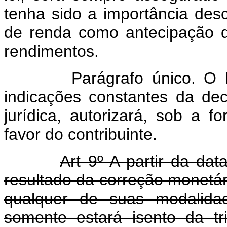
tenha sido a importância desc
de renda como antecipação d
rendimentos.
Parágrafo único. O Minis
indicações constantes da de
jurídica, autorizará, sob a f
favor do contribuinte.
Art 9º A partir da dat
resultado da correção monetár
qualquer de suas modalidad
somente estará isento da t