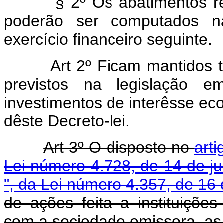
§ 2º Os abatimentos reali
poderão ser computados n
exercício financeiro seguinte.
Art 2º Ficam mantidos t
previstos na legislação 
investimentos de interêsse ec
dêste Decreto-lei.
Art 3º O disposto no
arti
Lei número 4.728, de 14 de j
", da Lei número 4.357, de 16 
de ações feita a instituições
com a sociedade emissora, as