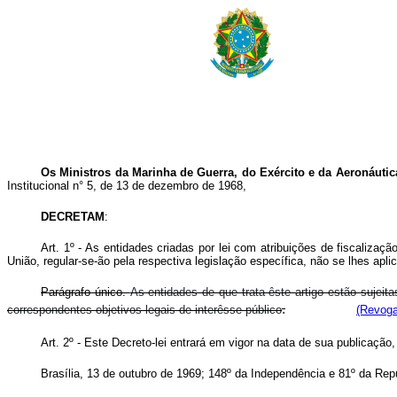
Os Ministros da Marinha de Guerra, do Exército e da Aeronáutica
Institucional n° 5, de 13 de dezembro de 1968,
DECRETAM
:
Art. 1º - As entidades criadas por lei com atribuições de fiscaliz
União, regular-se-ão pela respectiva legislação específica, não se lhes apl
Parágrafo único.
As entidades de que trata êste artigo estão sujeita
.
correspondentes objetivos legais de interêsse público
(Revoga
Art. 2º - Este Decreto-lei entrará em vigor na data de sua publicação
Brasília, 13 de outubro de 1969; 148º da Independência e 81º da Rep