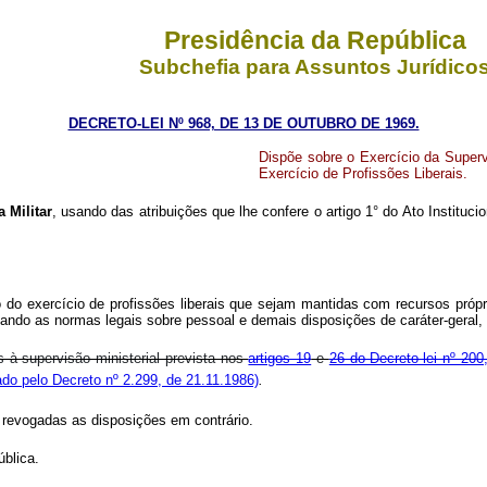
Presidência da República
Subchefia para Assuntos Jurídico
DECRETO-LEI Nº 968, DE 13 DE OUTUBRO DE 1969.
Dispõe sobre o Exercício da Superv
Exercício de Profissões Liberais.
 Militar
, usando das atribuições que lhe confere o artigo 1° do Ato Instituci
ação do exercício de profissões liberais que sejam mantidas com recursos pr
icando as normas legais sobre pessoal e demais disposições de caráter-geral, 
s à supervisão ministerial prevista nos
artigos 19
e
26 do Decreto-lei nº 200
do pelo Decreto nº 2.299, de 21.11.1986)
.
, revogadas as disposições em contrário.
ública.