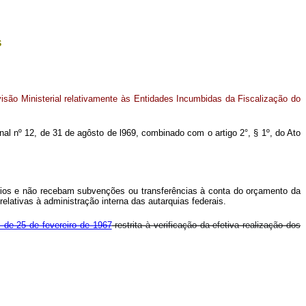
s
isão Ministerial relativamente às Entidades Incumbidas da Fiscalização do
onal nº 12, de 31 de agôsto de l969, combinado com o artigo 2°, § 1º, do Ato
óprios e não recebam subvenções ou transferências à conta do orçamento da
relativas à administração interna das autarquias federais.
, de 25 de fevereiro de 1967
restrita à verificação da efetiva realização dos