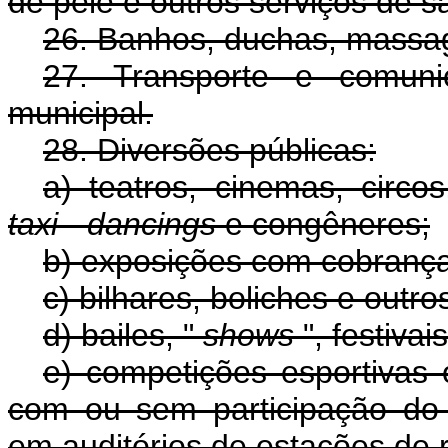
de pele e outros serviços de s
26. Banhos, duchas, massag
27. Transporte e comuni
municipal.
28. Diversões públicas:
a) teatros, cinemas, circos
taxi
-
dancings
e congêneres;
b) exposições com cobrança
c) bilhares, boliches e outro
d) bailes, "
shows
", festivai
e) competições esportivas o
com ou sem participação do e
em auditórios de estações de r