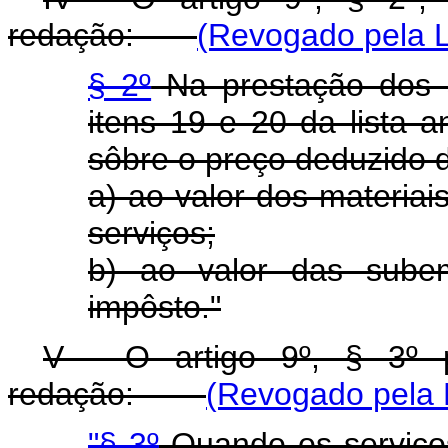
redação:
(Revogado pela L
§ 2º
Na prestação dos s
itens 19 e 20 da lista 
sôbre o preço deduzido 
a) ao valor dos materiai
serviços;
b) ao valor das subem
impôsto."
V - O artigo 9º, § 3º 
redação:
(Revogado pela 
"§ 3º
Quando os serviços