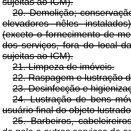
sujeitas ao ICM).
20. Demolição; conservação 
elevadores nêles instalado
(exceto o fornecimento de me
dos serviços, fora do local d
sujeitas ao ICM).
21. Limpeza de imóveis.
22. Raspagem e lustração d
23. Desinfecção e higieniza
24. Lustração de bens móv
usuário final do objeto lustrado
25. Barbeiros, cabeleireiro