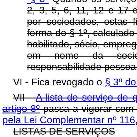
2, 3, 5, 6, 11, 12 e 17 
por sociedades, estas f
forma do § 1º, calculado
habilitado, sócio, empre
em nome da socied
responsabilidade pessoal
VI - Fica revogado o
§ 3º do
VII -
A lista de serviço de 
artigo 8º
passa a vigorar co
pela Lei Complementar nº 116
LISTAS DE SERVIÇOS