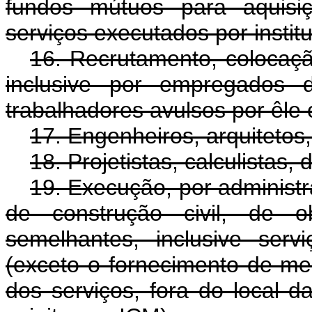
fundos mútuos para aquisi
serviços executados por institu
16. Recrutamento, colocaç
inclusive por empregados 
trabalhadores avulsos por êle 
17. Engenheiros, arquitetos,
18. Projetistas, calculistas,
19. Execução, por administ
de construção civil, de o
semelhantes, inclusive serv
(exceto o fornecimento de me
dos serviços, fora do local d