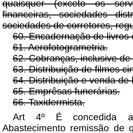
quaisquer (exceto os servi
financeiras, sociedades dis
sociedades de corretores, regu
60. Encadernação de livros e
61. Aerofotogrametria.
62. Cobranças, inclusive de d
63. Distribuição de filmes c
64. Distribuição e venda de b
65. Emprêsas funerárias.
66. Taxidermista.
Art 4º É concedida a 
Abastecimento remissão de q