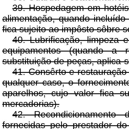
39. Hospedagem em hotéis,
alimentação, quando incluído
fica sujeito ao impôsto sôbre s
40. Lubrificação, limpeza 
equipamentos (quando a r
substituição de peças, aplica-s
41. Consêrto e restauração 
qualquer caso, o fornecimen
aparelhos, cujo valor fica s
mercadorias).
42. Recondicionamento 
fornecidas pelo prestador do