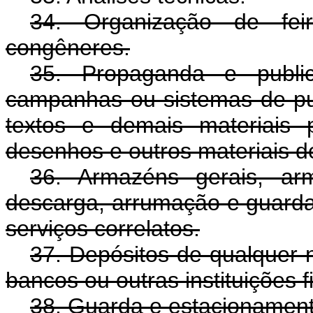
34. Organização de fei
congêneres.
35. Propaganda e public
campanhas ou sistemas de pu
textos e demais materiais pu
desenhos e outros materiais d
36. Armazéns gerais, arma
descarga, arrumação e guarda
serviços correlatos.
37. Depósitos de qualquer n
bancos ou outras instituições f
38. Guarda e estacionament