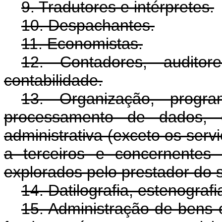
9. Tradutores e intérpretes.
10. Despachantes.
11. Economistas.
12. Contadores, auditor
contabilidade.
13. Organização, progra
processamento de dados, co
administrativa (exceto os serv
a terceiros e concernentes
explorados pelo prestador do s
14. Datilografia, estenografi
15. Administração de bens o