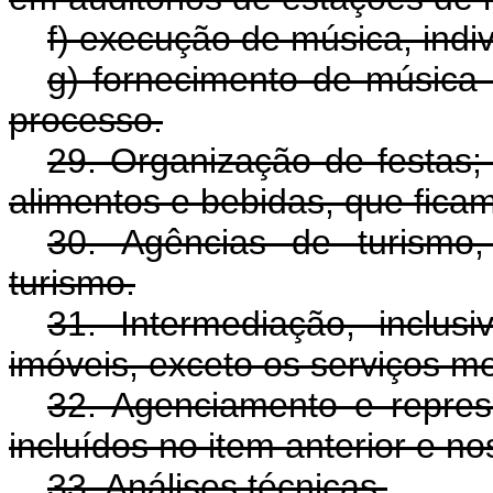
f) execução de música, indi
g) fornecimento de música 
processo.
29. Organização de festas;
alimentos e bebidas, que ficam
30. Agências de turismo
turismo.
31. Intermediação, inclu
imóveis, exceto os serviços m
32. Agenciamento e repres
incluídos no item anterior e no
33. Análises técnicas.