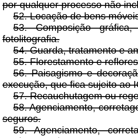
por qualquer processo não incl
52. Locação de bens móveis
53. Composição gráfica, cl
fotolitografia.
54. Guarda, tratamento e a
55. Florestamento e reflore
56. Paisagismo e decoração
execução, que fica sujeito ao 
57. Recauchutagem ou rege
58. Agenciamento, corretag
seguros.
59. Agenciamento, corret