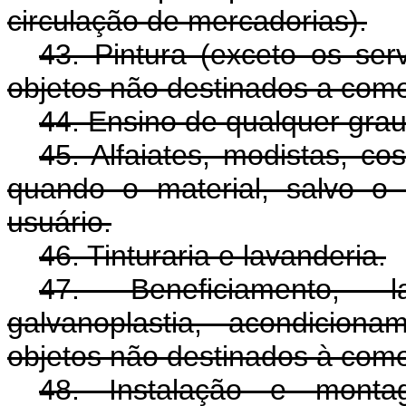
circulação de mercadorias).
43. Pintura (exceto os ser
objetos não destinados a comer
44. Ensino de qualquer grau
45. Alfaiates, modistas, cos
quando o material, salvo o 
usuário.
46. Tinturaria e lavanderia.
47. Beneficiamento, l
galvanoplastia, acondicion
objetos não destinados à comer
48. Instalação e mont