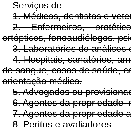
Serviços de:
1. Médicos, dentistas e veter
2. Enfermeiros, protétic
ortópticos, fonoaudiólogos, ps
3. Laboratórios de análises 
4. Hospitais, sanatórios, a
de sangue, casas de saúde, c
orientação médica.
5. Advogados ou provisiona
6. Agentes da propriedade in
7. Agentes da propriedade art
8. Peritos e avaliadores.