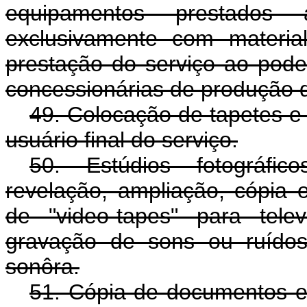
equipamentos prestados 
exclusivamente com material
prestação do serviço ao pode
concessionárias de produção de
49. Colocação de tapetes e 
usuário final do serviço.
50. Estúdios fotográfico
revelação, ampliação, cópia 
de "video-tapes" para tele
gravação de sons ou ruídos
sonôra.
51. Cópia de documentos e 