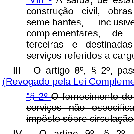
"VIII -
A saída, de estab
construção civil, obra
semelhantes, inclusi
complementares, de 
terceiras e destinada
serviços referidos a car
III - O artigo 8º, § 2º,
(Revogado pela Lei Complemen
"§ 2º
O fornecimento de
serviços não especific
impôsto sôbre circulação
IV - O artigo 9º, § 2º,