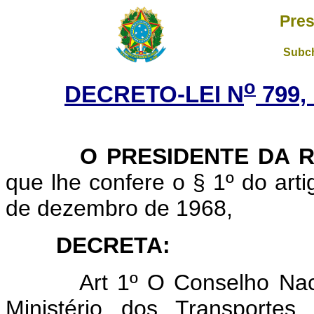
Pres
Subch
o
DECRETO-LEI N
799,
O PRESIDENTE DA RE
que lhe confere o § 1º do artig
de dezembro de 1968,
DECRETA:
Art 1º O Conselho Nac
Ministério dos Transportes,