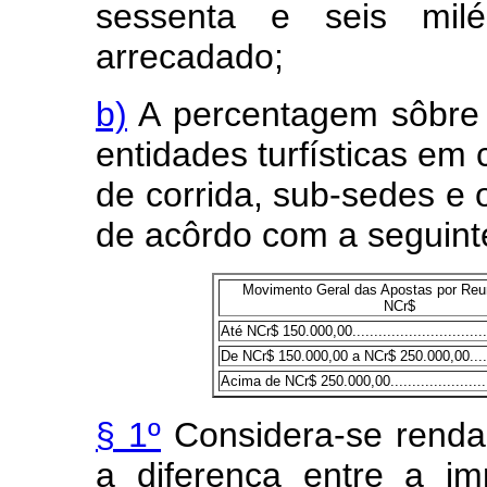
sessenta e seis milé
arrecadado;
b)
A percentagem sôbre a
entidades turfísticas em
de corrida, sub-sedes e 
de acôrdo com a seguinte
Movimento Geral das Apostas por Reu
NCr$
Até NCr$ 150.000,00................................
De NCr$ 150.000,00 a NCr$ 250.000,00.......
Acima de NCr$ 250.000,00........................
§ 1º
Considera-se renda 
a diferença entre a im