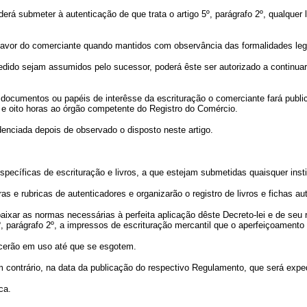
erá submeter à autenticação de que trata o artigo 5º, parágrafo 2º, qualquer 
 favor do comerciante quando mantidos com observância das formalidades leg
dido sejam assumidos pelo sucessor, poderá êste ser autorizado a continuar 
as documentos ou papéis de interêsse da escrituração o comerciante fará publi
 e oito horas ao órgão competente do Registro do Comércio.
idenciada depois de observado o disposto neste artigo.
específicas de escrituração e livros, a que estejam submetidas quaisquer inst
s e rubricas de autenticadores e organizarão o registro de livros e fichas au
ixar as normas necessárias à perfeita aplicação dêste Decreto-lei e de seu
 5º, parágrafo 2º, a impressos de escrituração mercantil que o aperfeiçoament
necerão em uso até que se esgotem.
m contrário, na data da publicação do respectivo Regulamento, que será expe
ca.