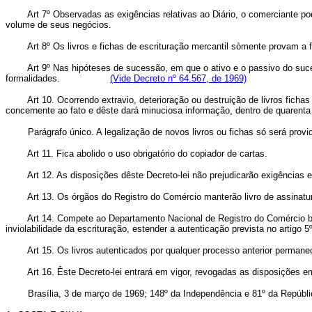
Art 7º Observadas as exigências relativas ao Diário, o comerciante pod
volume de seus negócios.
Art 8º Os livros e fichas de escrituração mercantil sòmente provam a
Art 9º Nas hipóteses de sucessão, em que o ativo e o passivo do suce
formalidades.
(Vide Decreto nº 64.567, de 1969)
Art 10. Ocorrendo extravio, deterioração ou destruição de livros fich
concernente ao fato e dêste dará minuciosa informação, dentro de quarenta
Parágrafo único. A legalização de novos livros ou fichas só será prov
Art 11. Fica abolido o uso obrigatório do copiador de cartas.
Art 12. As disposições dêste Decreto-lei não prejudicarão exigências 
Art 13. Os órgãos do Registro do Comércio manterão livro de assinatura
Art 14. Compete ao Departamento Nacional de Registro do Comércio ba
inviolabilidade da escrituração, estender a autenticação prevista no artigo
Art 15. Os livros autenticados por qualquer processo anterior perma
Art 16. Êste Decreto-lei entrará em vigor, revogadas as disposições e
Brasília, 3 de março de 1969; 148º da Independência e 81º da Repúbli