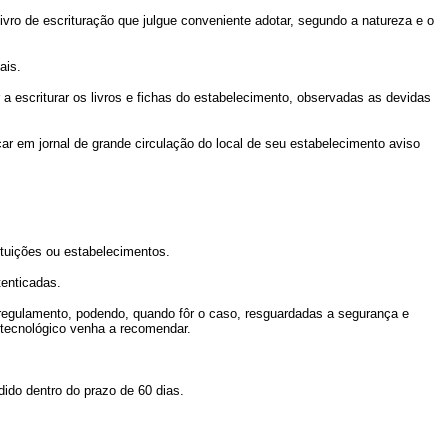
livro de escrituração que julgue conveniente adotar, segundo a natureza e o
ais.
a escriturar os livros e fichas do estabelecimento, observadas as devidas
car em jornal de grande circulação do local de seu estabelecimento aviso
ituições ou estabelecimentos.
tenticadas.
 regulamento, podendo, quando fôr o caso, resguardadas a segurança e
o tecnológico venha a recomendar.
dido dentro do prazo de 60 dias.