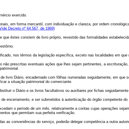
ércio exercido.
onais, em forma mercantil, com individuação e clareza, por ordem cronológic
Vide Decreto nº 64.567, de 1969)
 que êstes constem de livro próprio, revestido das formalidades estabelecida
estôrno.
ualificado, nos têrmos da legislação específica, exceto nas localidades em qu
 não prescritas eventuais ações que lhes sejam pertinentes, a escrituração, 
atrimonial.
so de livro Diário, encadernado com fôlhas numeradas seguidamente, em que se
icar a situação patrimonial do comerciante.
tituir o Diário e os livros facultativos ou auxiliares por fichas seguidamen
 e de encerramento, e ser submetidos à autenticação do órgão competente do
o excedam o período de um mês, relativamente a contas cujas operações seja
umentos que permitam sua perfeita verificação.
das as conveniências do serviço, poderão delegar competência a outra autor