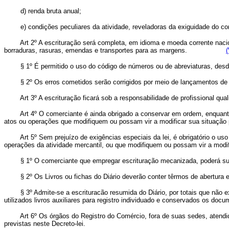
d) renda bruta anual;
e) condições peculiares da atividade, reveladoras da exiguidade do com
Art 2º A escrituração será completa, em idioma e moeda corrente naci
borraduras, rasuras, emendas e transportes para as margens.
(
§ 1º É permitido o uso do código de números ou de abreviaturas, desde
§ 2º Os erros cometidos serão corrigidos por meio de lançamentos de 
Art 3º A escrituração ficará sob a responsabilidade de profissional q
Art 4º O comerciante é ainda obrigado a conservar em ordem, enquanto
atos ou operações que modifiquem ou possam vir a modificar sua situação p
Art 5º Sem prejuízo de exigências especiais da lei, é obrigatório o u
operações da atividade mercantil, ou que modifiquem ou possam vir a modif
§ 1º O comerciante que empregar escrituração mecanizada, poderá subs
§ 2º Os Livros ou fichas do Diário deverão conter têrmos de abertura
§ 3º Admite-se a escrituracão resumida do Diário, por totais que nã
utilizados livros auxiliares para registro individuado e conservados os doc
Art 6º Os órgãos do Registro do Comércio, fora de suas sedes, atendi
previstas neste Decreto-lei.