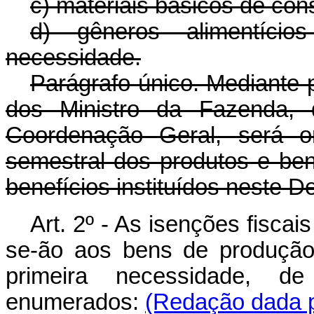
c) materiais básicos de cons
d) gêneros alimentíci
necessidade.
Parágrafo único. Mediante po
dos Ministro da Fazenda, 
Coordenação Geral, será o
semestral dos produtos e be
benefícios instituídos neste De
Art. 2º - As isenções fiscai
se-ão aos bens de produçã
primeira necessidade, de
enumerados:
(Redação dada p