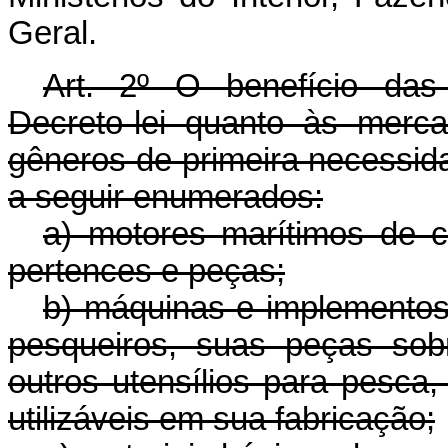
Geral.
Art. 2º O benefício das 
Decreto-lei quanto às mercad
gêneros de primeira necessi
a seguir enumerados:
a) motores marítimos de c
pertences e peças;
b) máquinas e implementos a
pesqueiros, suas peças sobr
outros utensílios para pesca,
utilizáveis em sua fabricação;