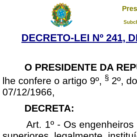
Pres
Subch
DECRETO-LEI Nº 241, D
O PRESIDENTE DA REP
§
lhe confere o artigo 9º,
2º, do
07/12/1966,
DECRETA:
Art. 1º - Os engenheiros d
superiores legalmente insti