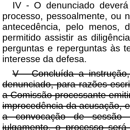
IV - O denunciado deverá
processo, pessoalmente, ou 
antecedência, pelo menos, d
permitido assistir as diligên
perguntas e reperguntas às t
interesse da defesa.
V - Concluída a instrução
denunciado, para razões escri
a Comissão processante emitir
improcedência da acusação, e 
a convocação de sessão 
julgamento, o processo será l