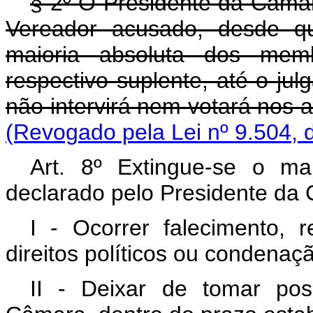
§ 2º O Presidente da Câmar
Vereador acusado, desde qu
maioria absoluta dos me
respectivo suplente, até o ju
não intervirá nem votará nos a
(Revogado pela Lei nº 9.504, 
Art. 8º Extingue-se o m
declarado pelo Presidente da
I - Ocorrer falecimento, 
direitos políticos ou condenaçã
II - Deixar de tomar pos