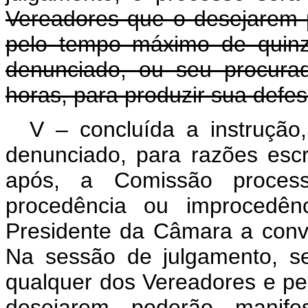
Vereadores que o desejarem 
pelo tempo máximo de quinz
denunciado, ou seu procura
horas, para produzir sua defes
V – concluída a instrução
denunciado, para razões escri
após, a Comissão processa
procedência ou improcedênc
Presidente da Câmara a conv
Na sessão de julgamento, se
qualquer dos Vereadores e pel
desejarem poderão manifes