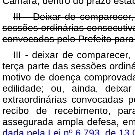
Câmara, dentro do prazo estab
III - Deixar de comparecer,
sessões ordinárias consecutiva
convocadas pelo Prefeito para
III - deixar de comparecer,
terça parte das sessões ordin
motivo de doença comprovada,
edilidade; ou, ainda, deix
extraordinárias convocadas pe
recibo de recebimento, par
assegurada ampla defes
dada pela Lei nº 6.793, de 13