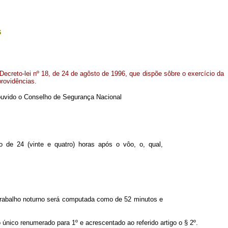
s
 Decreto-lei nº 18, de 24 de agôsto de 1996, que dispõe sôbre o exercício da
providências.
5 ouvido o Conselho de Segurança Nacional
de 24 (vinte e quatro) horas após o vôo, o, qual,
 trabalho noturno será computada como de 52 minutos e
 único renumerado para 1º e acrescentado ao referido artigo o § 2º.