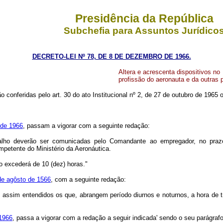
Presidência da República
Subchefia para Assuntos Jurídico
DECRETO-LEI Nº 78, DE 8 DE DEZEMBRO DE 1966.
Altera e acrescenta dispositivos no
profissão do aeronauta e da outras 
ão conferidas pelo art. 30 do ato Institucional nº 2, de 27 de outubro de 196
 de 1966
, passam a vigorar com a seguinte redação:
lho deverão ser comunicadas pelo Comandante ao empregador, no prazo 
petente do Ministério da Aeronáutica.
o excederá de 10 (dez) horas."
 de agôsto de 1566
, com a seguinte redação:
s, assim entendidos os que, abrangem período diurnos e noturnos, a hora de
 1966
, passa a vigorar com a redação a seguir indicada' sendo o seu parágrafo