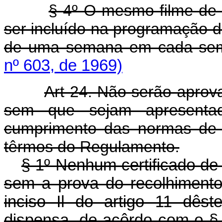
§ 4º O mesmo filme de p
ser incluído na programação
de uma semana em cada sem
nº 603, de 1969)
Art 24. Não serão aprov
sem que sejam apresentad
cumprimento das normas de p
têrmos do Regulamento.
§ 1º Nenhum certificado de
sem a prova do recolhimento
inciso Il do artigo 11 dês
dispensa, de acôrdo com o