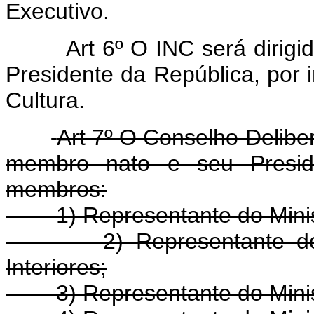
Executivo.
Art 6º O INC será dirig
Presidente da República, por 
Cultura.
Art 7º O Conselho Deliber
membro nato e seu Preside
membros:
1) Representante do Ministé
2) Representante do Min
Interiores;
3) Representante do Ministé