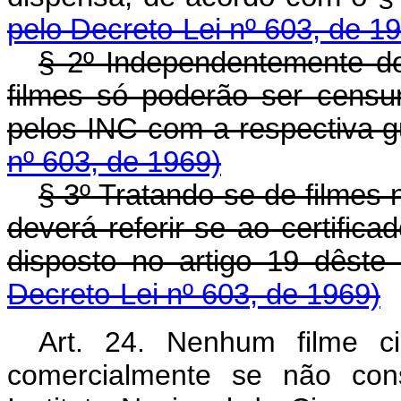
pelo Decreto-Lei nº 603, de 1
§ 2º Independentemente do 
filmes só poderão ser cens
pelos INC com a respect
nº 603, de 1969)
§ 3º Tratando-se de filmes 
deverá referir-se ao certific
disposto no artigo 19 d
Decreto-Lei nº 603, de 1969)
Art. 24. Nenhum filme ci
comercialmente se não con