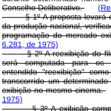
Conselho Deliberativo.
(Re
§ 1º A proposta levará em
da produção nacional, verific
programação do mercado exi
6.281, de 1975)
§ 2º A reexibição do film
será computada para os ef
entendido "reexibição" com
transcorrido um determinado
exibição no mesmo cinema.
1975)
§ 3º A exibição compulsó