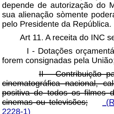
depende de autorização do M
sua alienação sòmente poderá
pelo Presidente da República.
Art 11. A receita do INC s
I - Dotações orçamentárias
forem consignadas pela União
II - Contribuição p
cinematográfica nacional, ca
positiva de todos os filmes 
cinemas ou televisões;
(R
2228-1)