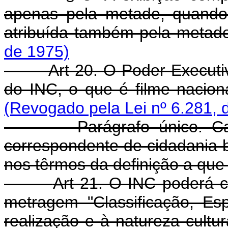
apenas pela metade, quando 
atribuída também pela metad
de 1975)
Art 20. O Poder Executi
do INC, o que é filme nacio
(Revogado pela Lei nº 6.281, 
Parágrafo único. Cabe a
correspondente de cidadania br
nos têrmos da definição a que 
Art 21. O INC poderá c
metragem "Classificação, Es
realização e à natureza cultu