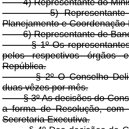
4) Representante do Ministé
5) Representante do Mi
Planejamento e Coordenação
6) Representante de Banco C
§ 1º Os representantes e s
pelos respectivos órgãos 
República.
§ 2º O Conselho Deliberat
duas vêzes por mês.
§ 3º As decisões do Consel
a forma de Resolução, com 
Secretaria Executiva.