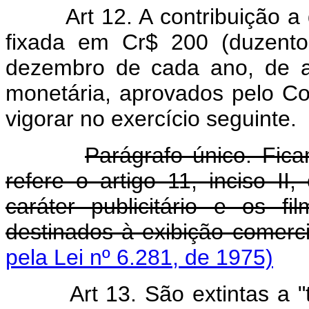
Art 12. A contribuição a 
fixada em Cr$ 200 (duzento
dezembro de cada ano, de a
monetária, aprovados pelo C
vigorar no exercício seguinte.
Parágrafo único. Fica
refere o artigo 11, inciso I
caráter publicitário e os fi
destinados à exibição comerci
pela Lei nº 6.281, de 1975)
Art 13. São extintas a 