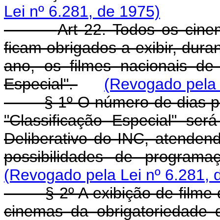
Lei nº 6.281, de 1975)
Art 22. Todos os cinem
ficam obrigados a exibir, dur
ano, os filmes nacionais de
Especial".
(Revogado pela 
§ 1º O número de dias para 
"Classificação Especial" se
Deliberativo do INC, atende
possibilidades de program
(Revogado pela Lei nº 6.281, 
§ 2º A exibição de filme de 
cinemas da obrigatoriedade