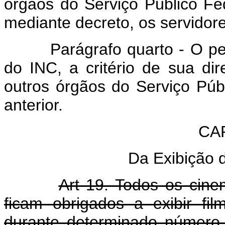
órgãos do Serviço Público Fed
mediante decreto, os servidore
Parágrafo quarto - O pess
do INC, a critério de sua dir
outros órgãos do Serviço Púb
anterior.
CA
Da Exibição 
Art 19. Todos os cinem
ficam obrigados a exibir fi
durante determinado número 