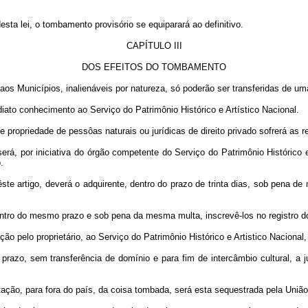
esta lei, o tombamento provisório se equiparará ao definitivo.
CAPÍTULO III
DOS EFEITOS DO TOMBAMENTO
s Municípios, inalienáveis por natureza, só poderão ser transferidas de uma
diato conhecimento ao Serviço do Patrimônio Histórico e Artístico Nacional.
de propriedade de pessôas naturais ou jurídicas de direito privado sofrerá as r
erá, por iniciativa do órgão competente do Serviço do Patrimônio Histórico e 
.
te artigo, deverá o adquirente, dentro do prazo de trinta dias, sob pena de m
dentro do mesmo prazo e sob pena da mesma multa, inscrevê-los no registro d
ação pelo proprietário, ao Serviço do Patrimônio Histórico e Artistico Nacio
prazo, sem transferência de domínio e para fim de intercâmbio cultural, a j
ortação, para fora do país, da coisa tombada, será esta sequestrada pela Uni