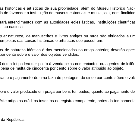
as históricas e artísticas de sua propriedade, além do Museu Histórico Nac
 de favorecer a instituição de museus estaduais e municipais, com finalidad
rará entendimentos com as autoridades eclesiásticas, instituições científicas
tico nacional.
uer natureza, de manuscritos e livros antigos ou raros são obrigados a um 
mpletas das coisas históricas e artísticas que possuírem.
os de natureza idêntica à dos mencionados no artigo anterior, deverão apr
 por cento sôbre o valor dos objetos vendidos.
26 desta lei poderá ser posto à venda pelos comerciantes ou agentes de leil
 pena de multa de cincoenta por cento sôbre o valor atribuido ao objéto.
iante o pagamento de uma taxa de peritagem de cinco por cento sôbre o valor 
al sôbre o valor produzido em praça por bens tombados, quanto ao pagamento de
e êste artigo os créditos inscritos no registro competente, antes do tombament
da República.