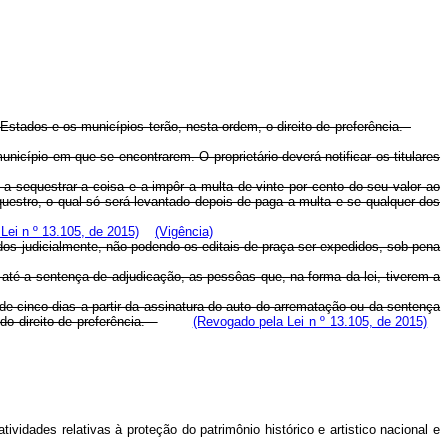
 Estados e os municípios terão, nesta ordem, o direito de preferência.
cípio em que se encontrarem. O proprietário deverá notificar os titulares
do a sequestrar a coisa e a impôr a multa de vinte por cento do seu valor ao
equestro, o qual só será levantado depois de paga a multa e se qualquer dos
Lei n º 13.105, de 2015)
(Vigência)
ados judicialmente, não podendo os editais de praça ser expedidos, sob pena
u até a sentença de adjudicação, as pessôas que, na forma da lei, tiverem a
e cinco dias a partir da assinatura do auto do arrematação ou da sentença
 do direito de preferência.
(Revogado pela Lei n º 13.105, de 2015)
idades relativas à proteção do patrimônio histórico e artistico nacional e