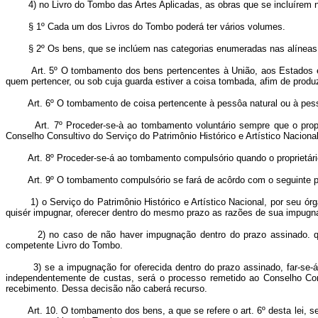
4) no Livro do Tombo das Artes Aplicadas, as obras que se incluírem n
§ 1º Cada um dos Livros do Tombo poderá ter vários volumes.
§ 2º Os bens, que se inclúem nas categorias enumeradas nas alíneas 1
Art. 5º O tombamento dos bens pertencentes à União, aos Estados e a
quem pertencer, ou sob cuja guarda estiver a coisa tombada, afim de produz
Art. 6º O tombamento de coisa pertencente à pessôa natural ou à pessô
Art. 7º Proceder-se-à ao tombamento voluntário sempre que o proprie
Conselho Consultivo do Serviço do Patrimônio Histórico e Artístico Nacional
Art. 8º Proceder-se-á ao tombamento compulsório quando o proprietário
Art. 9º O tombamento compulsório se fará de acôrdo com o seguinte 
1) o Serviço do Patrimônio Histórico e Artístico Nacional, por seu ór
quisér impugnar, oferecer dentro do mesmo prazo as razões de sua impugn
2) no caso de não haver impugnação dentro do prazo assinado. qu
competente Livro do Tombo.
3) se a impugnação for oferecida dentro do prazo assinado, far-se
independentemente de custas, será o processo remetido ao Conselho Consu
recebimento. Dessa decisão não caberá recurso.
Art. 10. O tombamento dos bens, a que se refere o art. 6º desta lei, s