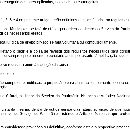
a categoria das artes aplicadas, nacionais ou estrangeiras.
, 2, 3 e 4 do presente artigo, serão definidos e especificados no regulament
os Municípios se fará de ofício, por ordem do diretor do Serviço do Patrimô
ir os necessários efeitos.
a jurídica de direito privado se fará voluntária ou compulsóriamente.
tário o pedir e a coisa se revestir dos requisitos necessários para constitui
, ou sempre que o mesmo proprietário anuir, por escrito, à notificação, que s
 se recusar a anuir à inscrição da coisa.
processo:
gão competente, notificará o proprietário para anuir ao tombamento, dentro do
ação.
e é fatal, o diretor do Serviço do Patrimônio Histórico e Artístico Nacio
-á vista da mesma, dentro de outros quinze dias fatais, ao órgão de que ho
ltivo do Serviço do Patrimônio Histórico e Artístico Nacional, que proferi
erá considerado provisório ou definitivo, conforme esteja o respectivo process