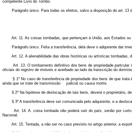
competente Livro do Tombo.
Parágrafo único. Para todas os efeitos, salvo a disposição do art. 13 d
Art. 11. As coisas tombadas, que pertençam à União, aos Estados ou ao
Parágrafo único. Feita a transferência, dela deve o adquirente dar ime
Art. 12. A alienabilidade das obras históricas ou artísticas tombadas, 
Art. 13. O tombamento definitivo dos bens de propriedade partcular s
oficiais do registro de imóveis e averbado ao lado da transcrição do domínio
§ 1º No caso de transferência de propriedade dos bens de que trata ês
ainda que se trate de transmissão judicial ou causa mortis.
§ 2º Na hipótese de deslocação de tais bens, deverá o proprietário, 
§ 3º A transferência deve ser comunicada pelo adquirente, e a desloc
Art. 14. A. coisa tombada não poderá saír do país, senão por curto 
Nacional.
Art. 15. Tentada, a não ser no caso previsto no artigo anterior, a exp