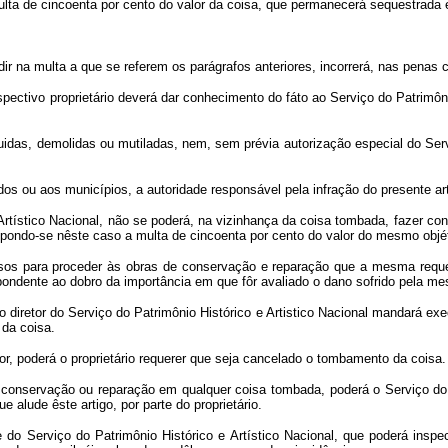
 multa de cincoenta por cento do valor da coisa, que permanecerá sequestrada
dir na multa a que se referem os parágrafos anteriores, incorrerá, nas pena
spectivo proprietário deverá dar conhecimento do fáto ao Serviço do Patrimôni
das, demolidas ou mutiladas, nem, sem prévia autorização especial do Serviç
os ou aos municípios, a autoridade responsável pela infração do presente ar
 Artístico Nacional, não se poderá, na vizinhança da coisa tombada, fazer co
impondo-se nêste caso a multa de cincoenta por cento do valor do mesmo objé
rsos para proceder às obras de conservação e reparação que a mesma requer
ondente ao dobro da importância em que fôr avaliado o dano sofrido pela me
 diretor do Serviço do Patrimônio Histórico e Artistico Nacional mandará e
 da coisa.
terior, poderá o proprietário requerer que seja cancelado o tombamento da c
conservação ou reparação em qualquer coisa tombada, poderá o Serviço do Pat
alude êste artigo, por parte do proprietário.
e do Serviço do Patrimônio Histórico e Artístico Nacional, que poderá insp