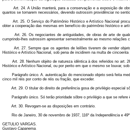
Art. 24. A União manterá, para a conservação e a exposição de obr
quantos se tornarem necessários, devendo outrossim providênciar no sentido
Art. 25. O Serviço do Patrimônio Histórico e Artístico Nacional procu
obter a cooperação das mesmas em benefício do patrimônio histórico e artís
Art. 26. Os negociantes de antiguidades, de obras de arte de qualq
cumprindo-lhes outrossim apresentar semestralmente ao mesmo relações co
Art. 27. Sempre que os agentes de leilões tiverem de vender objet
Histórico e Artístico Nacional, sob pena de incidirem na multa de cincoenta
Art. 28. Nenhum objéto de natureza idêntica à dos referidos no art. 
Histórico e Artístico Nacional, ou por perito em que o mesmo se louvar, sob
Parágrafo único. A. autenticação do mencionado objeto será feita med
cinco mil réis por conto de réis ou fração, que exceder.
Art. 29. O titular do direito de preferência gosa de privilégio especi
Parágrafo único. Só terão prioridade sôbre o privilégio a que se refer
Art. 30. Revogam-se as disposições em contrário.
Rio de Janeiro, 30 de novembro de 1937, 116º da Independência e 49º 
GETULIO VARGAS.
Gustavo Capanema.