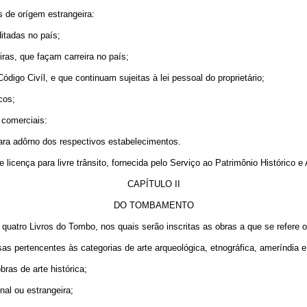
s de orígem estrangeira:
itadas no país;
ras, que façam carreira no país;
ódigo Civíl, e que continuam sujeitas à lei pessoal do proprietário;
cos;
 comerciais:
ra adôrno dos respectivos estabelecimentos.
licença para livre trânsito, fornecida pelo Serviço ao Patrimônio Histórico e 
CAPÍTULO II
DO TOMBAMENTO
 quatro Livros do Tombo, nos quais serão inscritas as obras a que se refere o a
sas pertencentes às categorias de arte arqueológica, etnográfica, ameríndia 
bras de arte histórica;
nal ou estrangeira;