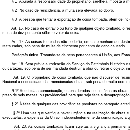
§ 1º Apurada a responsábilidade do proprietário, ser-lhe-á imposta a
§ 2º No caso de reincidência, a multa será elevada ao dôbro.
§ 3º A pessôa que tentar a exportação de coisa tombada, alem de inci
Art. 16. No caso de extravio ou furto de qualquer objéto tombado, o re
multa de dez por cento sôbre o valor da coisa.
Art. 17. As coisas tombadas não poderão, em caso nenhum ser destrui
restauradas, sob pena de multa de cincoenta por cento do dano causado.
Parágrafo único. Tratando-se de bens pertencentes á União, aos Estad
Art. 18. Sem prévia autorização do Serviço do Patrimônio Histórico e
ou cartazes, sob pena de ser mandada destruir a obra ou retirar o objéto, 
Art. 19. O proprietário de coisa tombada, que não dispuzer de recu
Nacional a necessidade das mencionadas obras, sob pena de multa corresp
§ 1º Recebida a comunicação, e consideradas necessárias as obras, o
prazo de seis mezes, ou providenciará para que seja feita a desapropriação
§ 2º À falta de qualquer das providências previstas no parágrafo an
§ 3º Uma vez que verifique haver urgência na realização de obras e 
executá-las, a expensas da União, independentemente da comunicação a que 
Art. 20. As coisas tombadas ficam sujeitas à vigilância permanent