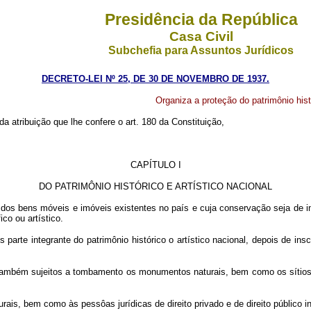
Presidência da República
Casa Civil
Subchefia para Assuntos Jurídicos
DECRETO-LEI Nº 25, DE 30 DE NOVEMBRO DE 1937.
Organiza a proteção do patrimônio histó
da atribuição que lhe confere o art. 180 da Constituição,
CAPÍTULO I
DO PATRIMÔNIO HISTÓRICO E ARTÍSTICO NACIONAL
nto dos bens móveis e imóveis existentes no país e cuja conservação seja de 
ico ou artístico.
s parte integrante do patrimônio histórico o artístico nacional, depois de 
 também sujeitos a tombamento os monumentos naturais, bem como os sítios 
rais, bem como às pessôas jurídicas de direito privado e de direito público in