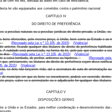
ta de cem mil réis, elevada ao dôbro em caso de reincidência.
 desta lei são equiparados aos cometidos contra o patrimônio nacional.
CAPÍTULO IV
DO DIREITO DE PREFERÊNCIA
s a pessôas naturais ou a pessôas jurídicas de direito privado, a União, os
s bens oferecidos, pelo mesmo preço, à União, bem como ao Estado e ao muni
lo.
(Revogado pela Lei n º 13.105, de 2015)
(Vigência)
o anterior, ficando qualquer dos titulares do direito de preferência habilita
s. A nulidade será pronunciada, na forma da lei, pelo juiz que conceder o s
nta dias.
(Revogado pela Lei n º 13.105, de 2015)
(Vigência)
mente a coisa tombada, de penhor, anticrese ou hipoteca.
(Revogado pela 
que, prèviamente, os titulares do direito de preferência sejam disso notific
05, de 2015)
(Vigência)
remissão, se dela não lançarem mão, até a assinatura do auto de arrematação o
ia)
 do município em que os bens se encontrarem, poderá ser exercido, dentro d
te prazo, salvo se o arrematante ou o adjudicante for qualquer dos titulares
CAPÍTULO V
DISPOSIÇÕES GERAIS
tre a União e os Estados, para melhor coordenação e desenvolvimento das ativ
assunto.