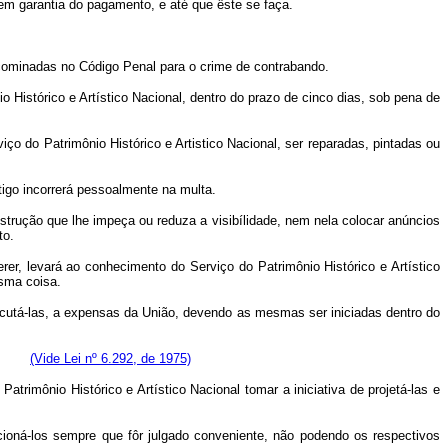
 em garantia do pagamento, e até que êste se faça.
s cominadas no Código Penal para o crime de contrabando.
o Histórico e Artístico Nacional, dentro do prazo de cinco dias, sob pena de
o do Patrimônio Histórico e Artistico Nacional, ser reparadas, pintadas ou
tigo incorrerá pessoalmente na multa.
nstrução que lhe impeça ou reduza a visibílidade, nem nela colocar anúncios
to.
er, levará ao conhecimento do Serviço do Patrimônio Histórico e Artístico
sma coisa.
xecutá-las, a expensas da União, devendo as mesmas ser iniciadas dentro do
oisa.
(Vide Lei nº 6.292, de 1975)
rimônio Histórico e Artístico Nacional tomar a iniciativa de projetá-las e
ecioná-los sempre que fôr julgado conveniente, não podendo os respectivos