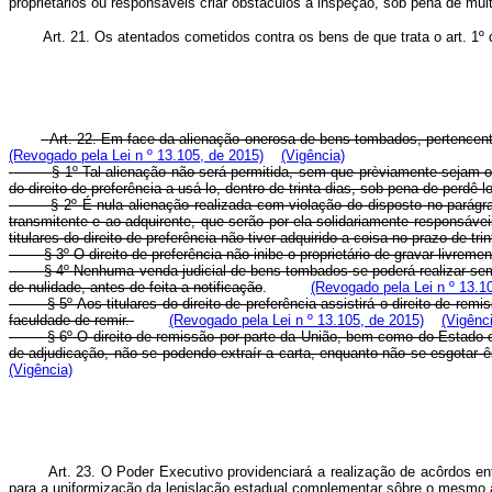
proprietários ou responsáveis criar obstáculos à inspeção, sob pena de mul
Art. 21. Os atentados cometidos contra os bens de que trata o art. 1º
Art. 22. Em face da alienação onerosa de bens tombados, pertencente
(Revogado pela Lei n º 13.105, de 2015)
(Vigência)
§ 1º Tal alienação não será permitida, sem que prèviamente sejam o
do direito de preferência a usá-lo, dentro de trinta dias, sob pena de perdê-
§ 2º É nula alienação realizada com violação do disposto no parágraf
transmitente e ao adquirente, que serão por ela solidariamente responsávei
titulares do direito de preferência não tiver adquirido a coisa no prazo de tri
§ 3º O direito de preferência não inibe o proprietário de gravar livre
§ 4º Nenhuma venda judicial de bens tombados se poderá realizar sem 
de nulidade, antes de feita a notificação
.
(Revogado pela Lei n º 13.1
§ 5º Aos titulares do direito de preferência assistirá o direito de 
faculdade de remir.
(Revogado pela Lei n º 13.105, de 2015)
(Vigênc
§ 6º O direito de remissão por parte da União, bem como do Estado e
de adjudicação, não se podendo extraír a carta, enquanto não se esgotar ês
(Vigência)
Art. 23. O Poder Executivo providenciará a realização de acôrdos en
para a uniformização da legislação estadual complementar sôbre o mesmo 