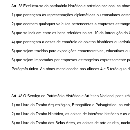
Art. 3º Exclúem-se do patrimônio histórico e artístico nacional as obra
1) que pertençam às representações diplomáticas ou consulares acred
2) que adornem quaisquer veículos pertencentes a empresas estrangei
3) que se incluam entre os bens referidos no art. 10 da Introdução do C
4) que pertençam a casas de comércio de objetos históricos ou artísti
5) que sejam trazidas para exposições comemorativas, educativas ou
6) que sejam importadas por empresas estrangeiras expressamente pa
Parágrafo único. As obras mencionadas nas alíneas 4 e 5 terão guia de 
Art. 4º O Serviço do Patrimônio Histórico e Artístico Nacional possuirá
1) no Livro do Tombo Arqueológico, Etnográfico e Paisagístico, as coi
2) no Livro do Tombo Histórico, as coisas de interêsse histórico e as o
3) no Livro do Tombo das Belas Artes, as coisas de arte erudita, nacio