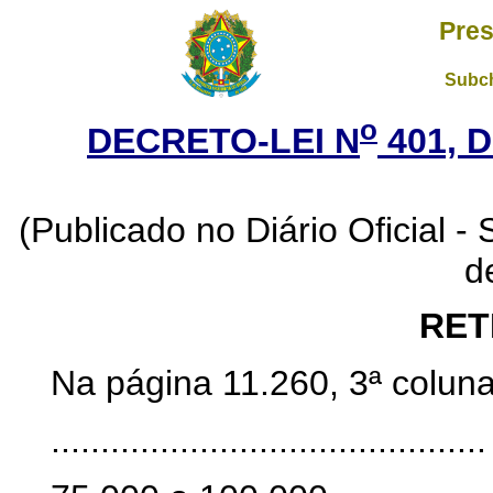
Pres
Subch
o
DECRETO-LEI N
401, 
(Publicado no Diário Oficial -
d
RET
Na página 11.260, 3ª coluna
............................................