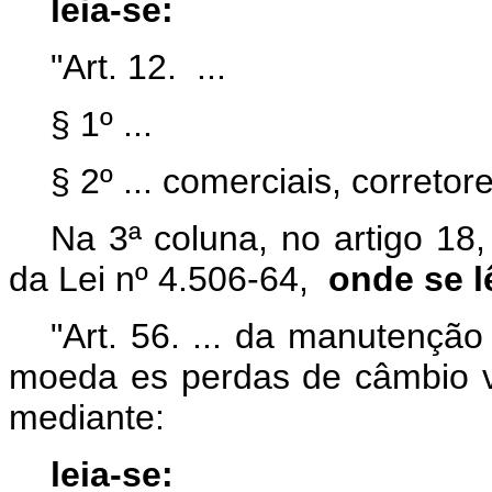
leia-se:
"Art. 12. ...
§ 1º ...
§ 2º ... comerciais, corretor
Na 3ª coluna, no artigo 18
da Lei nº 4.506-64,
onde se l
"Art. 56. ... da manutençã
moeda es perdas de câmbio v
mediante:
leia-se: