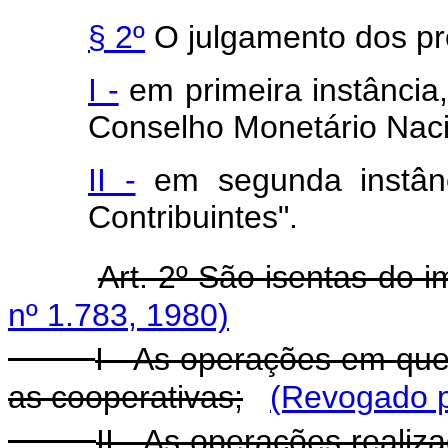
§ 2º
O julgamento dos pro
I -
em primeira instância
Conselho Monetário Naci
II -
em segunda instânc
Contribuintes".
Art. 2º São isentas do i
nº 1.783, 1980)
I - As operações em qu
as cooperativas;
(Revogado pe
II - As operações realiz