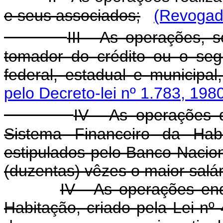
e seus associados;
(Revogado
III - As operações,
tomador do crédito ou o seg
federal, estadual e municipal,
pelo Decreto-lei nº 1.783, 198
IV - As operações d
Sistema Financeiro da Habi
estipulados pelo Banco Nacion
(duzentas) vêzes o maior salá
IV - As operações en
Habitação, criado pela Lei nº