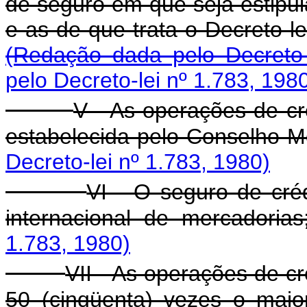
de seguro em que seja estipu
e as de que trata o Decreto-l
(Redação dada pelo Decreto-
pelo Decreto-lei nº 1.783, 198
V - As operações de cr
estabelecida pelo Conselho M
Decreto-lei nº 1.783, 1980)
VI - O seguro de cré
internacional de mercadorias
1.783, 1980)
VII - As operações de cr
50 (cinqüenta) vezes o maior