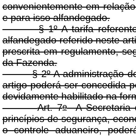
convenientemente em relação 
e para isso alfandegado.
§ 1º A tarifa referente ao
alfandegado referido neste art
prescrita em regulamento, se
da Fazenda.
§ 2º A administração do re
artigo poderá ser concedida 
devidamente habilitado na form
o
Art. 7
A Secretaria 
princípios de segurança, econo
o controle aduaneiro, poderá