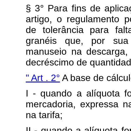
§ 3° Para fins de aplic
artigo, o regulamento p
de tolerância para fa
granéis que, por sua
manuseio na descarga, 
decréscimo de quantidad
" Art . 2°
A base de cálcul
I - quando a alíquota f
mercadoria, expressa n
na tarifa;
II - quando a alíquota f