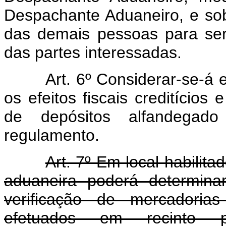
Despachante Aduaneiro, e sob
das demais pessoas para se
das partes interessadas.
Art. 6º Considerar-se-á 
os efeitos fiscais creditício
de depósitos alfandegado
regulamento.
Art. 7º Em local habilita
aduaneira poderá determina
verificação de mercadori
efetuados em recinto p