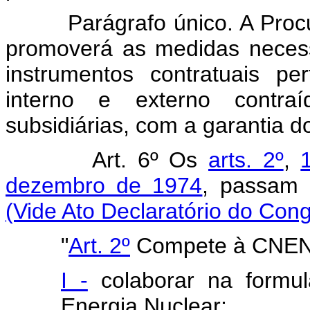
Parágrafo único. A Procura
promoverá as medidas necess
instrumentos contratuais pe
interno e externo cont
subsidiárias, com a garantia d
Art. 6º Os
arts. 2º
,
dezembro de 1974
, passam 
(Vide Ato Declaratório do Con
"
Art. 2º
Compete à CNEN
I -
colaborar na formul
Energia Nuclear;