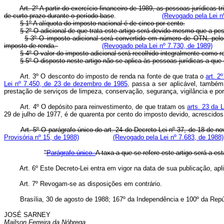
Art. 2º A partir do exercício financeiro de 1989, as pessoas jurídicas
de curto prazo durante o período-base
.
(Revogado pela Lei n
§ 1º A alíquota do imposto nacional é de cinco por cento.
§ 2º O adicional de que trata este artigo será devido mesmo que a pes
§ 3º O imposto adicional será convertido em número de OTN, pel
imposto de renda.
(Revogado pela Lei nº 7.730, de 1989)
§ 4º O valor do imposto adicional será recolhido integralmente como 
§ 5º O disposto neste artigo não se aplica às pessoas jurídicas a que se
Art. 3º O desconto do imposto de renda na fonte de que trata o
art. 2
Lei nº 7.450, de 23 de dezembro de 1985
, passa a ser aplicável, também,
prestação de serviços de limpeza, conservação, segurança, vigilânc
Art. 4º O depósito para reinvestimento, de que tratam os
arts. 23 da 
29 de julho de 1977, é de quarenta por cento do imposto devido, acrescido
Art. 5º O parágrafo único do art. 24 do Decreto-Lei nº 37, de 18 de 
Provisória nº 15, de 1988)
(Revogado pela Lei nº 7.683, de 1988)
"
Parágrafo único.
A taxa a que se refere este artigo será a es
Art. 6º Este Decreto-Lei entra em vigor na data de sua publicação, apl
Art. 7º Revogam-se as disposições em contrário.
Brasília, 30 de agosto de 1988; 167º da Independência e 100º da Repú
JOSÉ SARNEY
Mailson Ferreira da Nóbrega