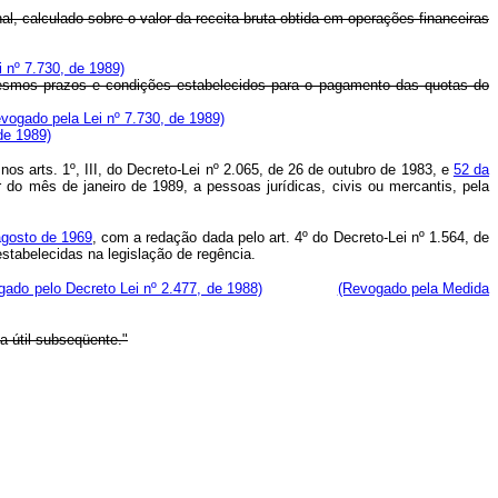
nal, calculado sobre o valor da receita bruta obtida em operações financeiras
 nº 7.730, de 1989)
mesmos prazos e condições estabelecidos para o pagamento das quotas do
vogado pela Lei nº 7.730, de 1989)
de 1989)
nos arts. 1º, III, do Decreto-Lei nº 2.065, de 26 de outubro de 1983, e
52 da
r do mês de janeiro de 1989, a pessoas jurídicas, civis ou mercantis, pela
agosto de 1969
, com a redação dada pelo art. 4º do Decreto-Lei nº 1.564, de
stabelecidas na legislação de regência.
gado pelo Decreto Lei nº 2.477, de 1988)
(Revogado pela Medida
a útil subseqüente."