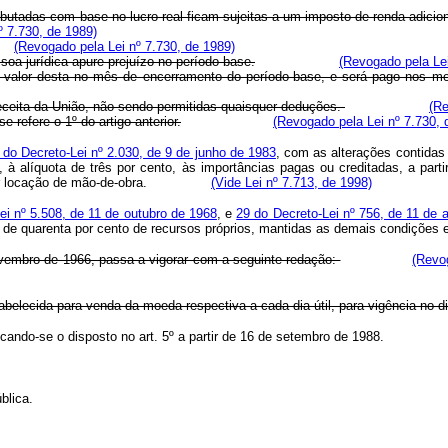
 tributadas com base no lucro real ficam sujeitas a um imposto de renda adicio
º 7.730, de 1989)
(Revogado pela Lei nº 7.730, de 1989)
soa jurídica apure prejuízo no período-base.
(Revogado pela Lei
o valor desta no mês de encerramento do período-base, e será pago nos 
receita da União, não sendo permitidas quaisquer deduções.
(Re
 refere o 1º do artigo anterior.
(Revogado pela Lei nº 7.730, 
º do Decreto-Lei nº 2.030, de 9 de junho de 1983
, com as alterações contidas 
 à alíquota de três por cento, às importâncias pagas ou creditadas, a parti
ia e por locação de mão-de-obra.
(Vide Lei nº 7.713, de 1998)
Lei nº 5.508, de 11 de outubro de 1968
, e
29 do Decreto-Lei nº 756, de 11 de 
s de quarenta por cento de recursos próprios, mantidas as demais condições e
novembro de 1966, passa a vigorar com a seguinte redação:
(Revo
tabelecida para venda da moeda respectiva a cada dia útil, para vigência no di
icando-se o disposto no art. 5º a partir de 16 de setembro de 1988.
blica.