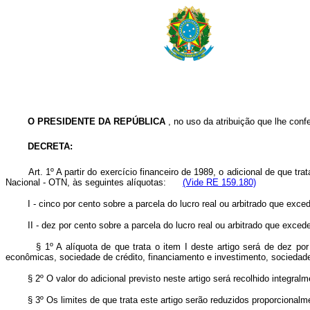
O PRESIDENTE DA REPÚBLICA
, no uso da atribuição que lhe confe
DECRETA:
Art. 1º A partir do exercício financeiro de 1989, o adicional de que tra
Nacional - OTN, às seguintes alíquotas:
(Vide RE 159.180)
I - cinco por cento sobre a parcela do lucro real ou arbitrado que exced
II - dez por cento sobre a parcela do lucro real ou arbitrado que excede
§ 1º A alíquota de que trata o item I deste artigo será de dez por ce
econômicas, sociedade de crédito, financiamento e investimento, sociedade d
§ 2º O valor do adicional previsto neste artigo será recolhido integralm
§ 3º Os limites de que trata este artigo serão reduzidos proporcionalmen