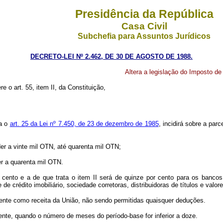
Presidência da República
Casa Civil
Subchefia para Assuntos Jurídicos
DECRETO-LEI Nº 2.462, DE 30 DE AGOSTO DE 1988.
Altera a legislação do Imposto de
re o art. 55, item II, da Constituição,
ta o
art. 25 da Lei nº 7.450, de 23 de dezembro de 1985
, incidirá sobre a par
er a vinte mil OTN, até quarenta mil OTN;
r a quarenta mil OTN.
nto e a de que trata o item II será de quinze por cento para os bancos
e crédito imobiliário, sociedade corretoras, distribuidoras de títulos e valo
ente como receita da União, não sendo permitidas quaisquer deduções.
te, quando o número de meses do período-base for inferior a doze.