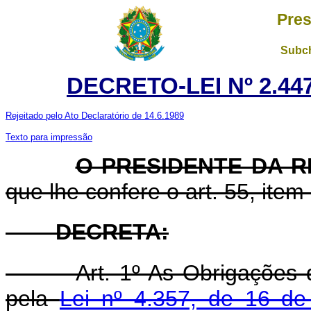
Pres
Subch
DECRETO-LEI Nº 2.447
Rejeitado pelo Ato Declaratório de 14.6.1989
Texto para impressão
O PRESIDENTE DA 
que lhe confere o art. 55, item 
DECRETA:
Art. 1º As Obrigações do 
pela
Lei nº 4.357, de 16 de