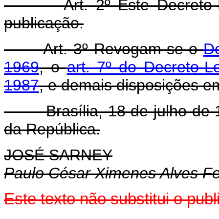
Art. 2º Este Decreto-Lei
publicação.
Art. 3º Revogam-se o
De
1969
, o
art. 7º do Decreto-
1987
, e demais disposições em
Brasília, 18 de julho de 1
da República.
JOSÉ SARNEY
Paulo César Ximenes Alves Fe
Este texto não substitui o pu