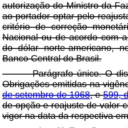
autorização do Ministro da Fa
ao portador optar pelo reajus
critério de correção monetá
Nacional ou de acordo com a
do dólar norte-americano, 
Banco Central do Brasil.
Parágrafo único. O dis
Obrigações emitidas na vigên
de setembro de 1968
, e
599, 
de opção e reajuste de valor 
vigor na data da respectiva em