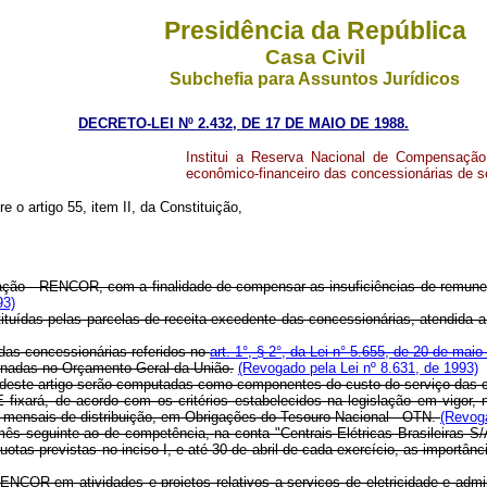
Presidência da República
Casa Civil
Subchefia para Assuntos Jurídicos
DECRETO-LEI Nº 2.432, DE 17 DE MAIO DE 1988.
Institui a Reserva Nacional de Compensação
econômico-financeiro das concessionárias de ser
e o artigo 55, item II, da Constituição,
ção - RENCOR, com a finalidade de compensar as insuficiências de remuner
93)
ituídas pelas parcelas de receita excedente das concessionárias, atendida 
 das concessionárias referidos no
art. 1°, § 2°, da Lei n° 5.655, de 20 de mai
signadas no Orçamento Geral da União.
(Revogado pela Lei nº 8.631, de 1993)
deste artigo serão computadas como componentes do custo do serviço das c
fixará, de acordo com os critérios estabelecidos na legislação em vigor
as mensais de distribuição, em Obrigações do Tesouro Nacional - OTN.
(Revoga
o mês seguinte ao de competência, na conta "Centrais Elétricas Brasilei
s previstas no inciso I, e até 30 de abril de cada exercício, as importância
ENCOR em atividades e projetos relativos a serviços de eletricidade e admi