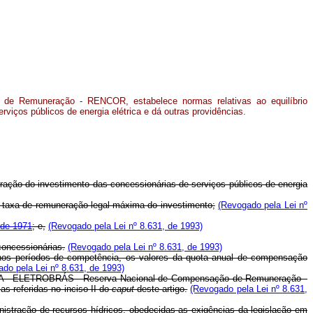
 de Remuneração - RENCOR, estabelece normas relativas ao equilíbrio
viços públicos de energia elétrica e dá outras providências.
ação do investimento das concessionárias de serviços públicos de energia
a taxa de remuneração legal máxima do investimento;
(Revogado pela Lei nº
o de 1971
; e,
(Revogado pela Lei nº 8.631, de 1993)
oncessionárias.
(Revogado pela Lei nº 8.631, de 1993)
, nos períodos de competência, os valores da quota anual de compensação
do pela Lei nº 8.631, de 1993)
ras S/A - ELETROBRÁS - Reserva Nacional de Compensação de Remuneração -
s referidas no inciso II do
caput
deste artigo.
(Revogado pela Lei nº 8.631,
nistração de recursos hídricos, obedecidas as exigências da legislação em