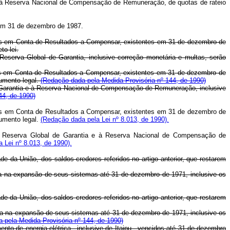
ão, à Reserva Nacional de Compensação de Remuneração, de quotas de rateio
em 31 de dezembro de 1987.
radas em Conta de Resultados a Compensar, existentes em 31 de dezembro de
to-lei.
erva Global de Garantia, inclusive correção monetária e multas, serão
radas em Conta de Resultados a Compensar, existentes em 31 de dezembro de
rumento legal.
(Redação dada pela Medida Provisória nº 144, de 1990)
e Garantia e à Reserva Nacional de Compensação de Remuneração, inclusive
44, de 1990)
radas em Conta de Resultados a Compensar, existentes em 31 de dezembro de
rumento legal.
(Redação dada pela Lei nº 8.013, de 1990).
 à Reserva Global de Garantia e à Reserva Nacional de Compensação de
 Lei nº 8.013, de 1990).
a União, dos saldos credores referidos no artigo anterior, que restarem
 na expansão de seus sistemas até 31 de dezembro de 1971, inclusive os
 da União, dos saldos credores referidos no artigo anterior, que restarem
ica na expansão de seus sistemas até 31 de dezembro de 1971, inclusive os
 pela Medida Provisória nº 144, de 1990)
nto de energia elétrica - inclusive de Itaipu - vencidos até 31 de dezembro