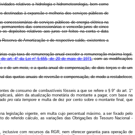
ividades relativos a hidrologia e hidrometeorologia, bem como
ões destinadas à expansão e melhoria dos serviços públicos de
s concessionárias de serviços públicos de energia elétrica na
 permanentes das concessionárias e vencerão juros de cinco
os depósitos relativos aos juros ser feitos na conta e data
 Reserva de Amortização e do respectivo saldo, existentes a
nárias cuja taxa de remuneração anual exceder a remuneração máxima legal,
 do art. 4° da Lei n° 5.655, de 20 de maio de 1971
, com as modificações
)
ço e de um meio, e a quota anual de compensação, de dois terços e de um
onal das quotas anuais de reversão e compensação, de modo a restabelecer,
es de consumo de combustíveis fósseis a que se refere o § 9° do art. 1°
 implicará, além da atualização monetária do montante a pagar, com base na
ulado
pro rata tempore
e multa de dez por cento sobre o montante final, que
a legislação vigente, em multa cujo percentual máximo, a ser fixado pelo
eito do referido cálculo, as variações das Obrigações do Tesouro Nacional -
, inclusive com recursos da RGR, nem oferecer garantia para operação de