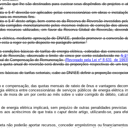
versão que lhe são destinados para custear seus dispêndios de projetos e at
al.
rata o § 4° deverão ser aplicados pelas concessionárias em obras e instalaç
 para os mesmos fins.
ata o § 4° deste artigo, bem como os da Reserva de Reversão investidos pela
ão corrigidos monetariamente pelos mesmos índices de correção dos ativos
os recursos utilizados, em favor da Reserva Global de Reversão, devendo 
ia elétrica, mediante aprovação do DNAEE, poderão promover a conversão da
ta a reger-se pelo disposto no parágrafo anterior."
s condições básicas de tarifas de energia elétrica, cobradas das concessio
al de Reversão, observado o limite de cinco por cento estabelecido no
§ 1°
acional de Compensação de Remuneração.
(Revogado pela Lei nº 8.631, de 1993
a quota anual de reversão será devida às proporções respectivas de um ter
es básicas de tarifas setoriais, cabe ao DNAEE definir a proporção excepci
 compensação, das quotas mensais de rateio de ônus e vantagens decorrent
ia elétrica entre concessionárias de serviços públicos de energia elétrica
os de mora de um por cento ao mês sobre o valor corrigido do débito, calc
ergia elétrica implicará, sem prejuízo de outras penalidades previstas n
es aos acréscimos de que trata o
caput
deste artigo, utilizando-se, para ef
ta não poderão aportar recursos, conceder empréstimos ou financiamentos