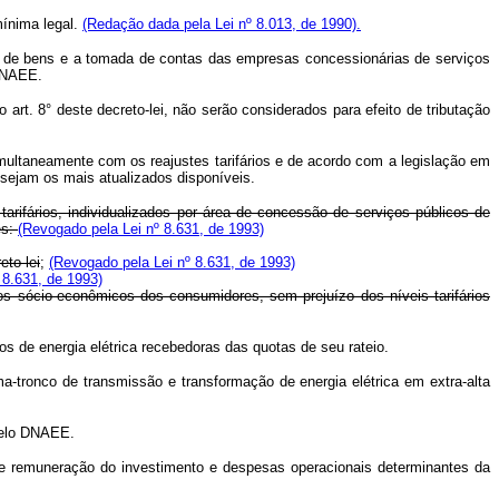
mínima legal.
(Redação dada pela Lei nº 8.013, de 1990).
 de bens e a tomada de contas das empresas concessionárias de serviços
 DNAEE.
. 8° deste decreto-lei, não serão considerados para efeito de tributação
multaneamente com os reajustes tarifários e de acordo com a legislação em
s sejam os mais atualizados disponíveis.
tarifários, individualizados por área de concessão de serviços públicos de
es:
(Revogado pela Lei nº 8.631, de 1993)
eto-lei
;
(Revogado pela Lei nº 8.631, de 1993)
 8.631, de 1993)
s sócio-econômicos dos consumidores, sem prejuízo dos níveis tarifários
s de energia elétrica recebedoras das quotas de seu rateio.
-tronco de transmissão e transformação de energia elétrica em extra-alta
pelo DNAEE.
remuneração do investimento e despesas operacionais determinantes da