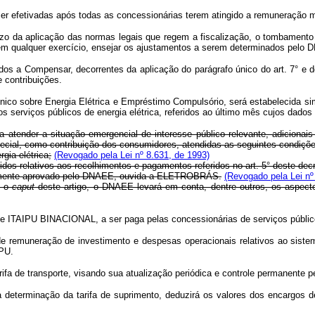
ser efetivadas após todas as concessionárias terem atingido a remuneração 
zo da aplicação das normas legais que regem a fiscalização, o tombamento
m qualquer exercício, ensejar os ajustamentos a serem determinados pelo
Compensar, decorrentes da aplicação do parágrafo único do art. 7° e do art
e contribuições.
ico sobre Energia Elétrica e Empréstimo Compulsório, será estabelecida si
aos serviços públicos de energia elétrica, referidos ao último mês cujos dado
atender a situação emergencial de interesse público relevante, adicionais 
pecial, como contribuição dos consumidores, atendidas as seguintes condiçõ
gia elétrica;
(Revogado pela Lei nº 8.631, de 1993)
dos relativos aos recolhimentos e pagamentos referidos no art. 5° deste decr
damente aprovado pelo DNAEE, ouvida a ELETROBRÁS.
(Revogado pela Lei nº
e o
caput
deste artigo, o DNAEE levará em conta, dentre outros, os aspecto
de ITAIPU BINACIONAL, a ser paga pelas concessionárias de serviços público
 remuneração de investimento e despesas operacionais relativos ao sistema
IPU.
 de transporte, visando sua atualização periódica e controle permanente 
minação da tarifa de suprimento, deduzirá os valores dos encargos de 