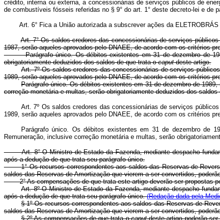
crédito, interna ou externa, a concessionárias de serviços públicos de e
de combustíveis fósseis referidas no § 9° do art. 1° deste decreto-lei e de 
Art. 6° Fica a União autorizada a subscrever ações da ELETROBRÁS med
Art. 7° Os saldos credores das concessionárias de serviços público
1987, serão aqueles aprovados pelo DNAEE, de acordo com os critérios prev
Parágrafo único. Os débitos existentes em 31 de dezembro de 1987, re
obrigatoriamente deduzidos dos saldos de que trata o
caput
deste artigo.
Art. 7º Os saldos credores das concessionárias de serviços público
1989, serão aqueles aprovados pelo DNAEE, de acordo com os critérios prev
Parágrafo único. Os débitos existentes em 31 de dezembro de 1989,
correção monetária e multas, serão obrigatoriamente deduzidos dos saldos 
Art. 7º Os saldos credores das concessionárias de serviços público
1989, serão aqueles aprovados pelo DNAEE, de acordo com os critérios prev
Parágrafo único. Os débitos existentes em 31 de dezembro de 19
Remuneração, inclusive correção monetária e multas, serão obrigatoriament
Art. 8° O Ministro de Estado da Fazenda, mediante despacho fundamentad
após a dedução de que trata seu parágrafo único.
1° Os recursos correspondentes aos saldos das Reservas de Reversão, i
saldos das Reservas de Amortização que vierem a ser convertidos, poderã
2° As compensações de que trata este artigo deverão ser propostas pel
Art. 8º O Ministro de Estado da Fazenda, mediante despacho fundamen
após a dedução de que trata seu parágrafo único.
(Redação dada pela Medid
§ 1º Os recursos correspondentes aos saldos das Reservas de Revers
saldos das Reservas de Amortização que vierem a ser convertidos, poderã
§ 2º As compensações de que trata o
caput
deste artigo poderão ser 