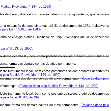
a Medida Provisória nº 144, de 1990)
s da União, dos saldos credores referidos no artigo anterior, que restarem
ica na expansão de seus sistemas até 31 de dezembro de 1971, inclusive os
 pela Lei nº 8.013, de 1990).
to de energia elétrica - inclusive de Itaipu - vencidos até 31 de dezembro
 Lei nº 8.013, de 1990).
 deste decreto-lei, bem como posteriores saldos credores decorrentes de
 mesma forma das demais contas do ativo permanente.
ima legal.
este instrumento legal, bem como posteriores saldos credores decorrentes
 pela Medida Provisória nº 144, de 1990)
da mesma forma das demais contas do ativo permanente.
(Redação dada pela
mínima legal.
(Redação dada pela Medida Provisória nº 144, de 1990)
este instrumento legal, bem como posteriores saldos credores decorrentes
 pela Lei nº 8.013, de 1990).
da mesma forma das demais contas do ativo permanente.
(Redação dada pela