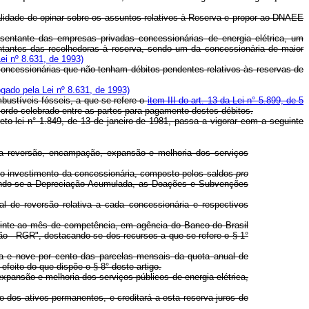
lidade de opinar sobre os assuntos relativos à Reserva e propor ao DNAEE
ntante das empresas privadas concessionárias de energia elétrica, um
sentantes das recolhedoras à reserva, sendo um da concessionária de maior
ei nº 8.631, de 1993)
cessionárias que não tenham débitos pendentes relativos às reservas de
gado pela Lei nº 8.631, de 1993)
bustíveis fósseis, a que se refere o
item III do art. 13 da Lei n° 5.899, de 5
rdo celebrado entre as partes para pagamento destes débitos.
eto-lei n° 1.849, de 13 de janeiro de 1981, passa a vigorar com a seguinte
ra reversão, encampação, expansão e melhoria dos serviços
e o investimento da concessionária, composto pelos saldos
pro
zindo-se a Depreciação Acumulada, as Doações e Subvenções
l de reversão relativa a cada concessionária e respectivos
guinte ao mês de competência, em agência do Banco do Brasil
o - RGR", destacando-se dos recursos a que se refere o § 1°
nta e nove por cento das parcelas mensais da quota anual de
feito do que dispõe o § 8° deste artigo.
ansão e melhoria dos serviços públicos de energia elétrica,
os ativos permanentes, e creditará a esta reserva juros de