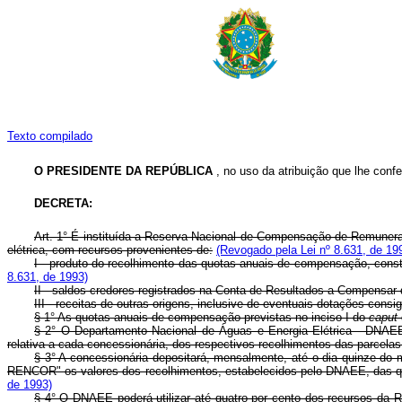
Texto compilado
O PRESIDENTE DA REPÚBLICA
, no uso da atribuição que lhe confer
DECRETA:
Art. 1° É instituída a Reserva Nacional de Compensação de Remunera
elétrica, com recursos provenientes de:
(Revogado pela Lei nº 8.631, de 19
I - produto do recolhimento das quotas anuais de compensação, const
8.631, de 1993)
II - saldos credores registrados na Conta de Resultados a Compensar
III - receitas de outras origens, inclusive de eventuais dotações con
§ 1° As quotas anuais de compensação previstas no inciso I do
caput
§ 2° O Departamento Nacional de Águas e Energia Elétrica - DNAEE 
relativa a cada concessionária, dos respectivos recolhimentos das parcel
§ 3° A concessionária depositará, mensalmente, até o dia quinze d
RENCOR" os valores dos recolhimentos, estabelecidos pelo DNAEE, das quota
de 1993)
§ 4° O DNAEE poderá utilizar até quatro por cento dos recursos da R