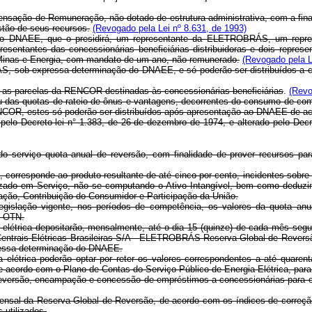
ensação de Remuneração, não dotado de estrutura administrativa, com a fina
stão de seus recursos.
(Revogado pela Lei nº 8.631, de 1993)
do DNAEE, que o presidirá, um representante da ELETROBRÁS, um represe
presentantes das concessionárias beneficiárias distribuidoras e dois repre
s Minas e Energia, com mandato de um ano, não remunerado.
(Revogado pela L
ob expressa determinação do DNAEE, e só poderão ser distribuídos a con
 as parcelas da RENCOR destinadas às concessionárias beneficiárias
.
(Revo
ou das quotas de rateio de ônus e vantagens, decorrentes do consumo de com
NCOR, estes só poderão ser distribuídos após apresentação ao DNAEE de aco
 pelo Decreto-lei n° 1.383, de 26 de dezembro de 1974, e alterado pelo Decr
serviço quota anual de reversão, com finalidade de prover recursos pa
, corresponde ao produto resultante de até cinco por cento, incidentes sobr
ilizado em Serviço, não se computando o Ativo Intangível, bem como dedu
ação, Contribuição do Consumidor e Participação da União.
gislação vigente, nos períodos de competência, os valores da quota anua
- OTN.
a elétrica depositarão, mensalmente, até o dia 15 (quinze) de cada mês se
"Centrais Elétricas Brasileiras S/A - ELETROBRÁS-Reserva Global de Reversã
ressa determinação do DNAEE.
a elétrica poderão optar por reter os valores correspondentes a até quare
 acordo com o Plano de Contas do Serviço Público de Energia Elétrica, para e
eversão, encampação e concessão de empréstimos a concessionárias para exp
al da Reserva Global de Reversão, de acordo com os índices de correção d
 utilizados.