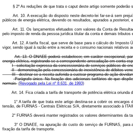
§ 2º As reduções de que trata o caput deste artigo somente poderão 
Art. 10. A execução do disposto neste decreto-lei far-se-á sem prejuí
públicos de energia elétrica, devendo os resultados, apurados a
posteriori,
e
Art. 11. Os lançamentos efetuados com valores da Conta de Resultados a 
pelo imposto de renda da pessoa jurídica titular da conta e demais tributos 
Art. 12. A tarifa fiscal, que serve de base para o cálculo do Imposto Ún
vigor, sendo igual à razão entre a receita e o consumo nacionais relativos 
Art. 13. O DNAEE poderá estabelecer, em caráter excepcional, para 
energia elétrica, registrando-se a correspondente arrecadação em conta es
I - solicitação expressa da concessionária de serviços públicos de ener
II - demonstração pela concessionária de inexistência de débitos venci
III - destinar-se a receita auferida a custear programa de ação devi
Parágrafo único. Na fixação dos adicionais tarifários de que dispõ
normais.
(Revogado pela Lei nº 8.631, de 1993)
Art. 14. Fica criada a tarifa de transporte de potência elétrica oriunda 
1° A tarifa de que trata este artigo destina-se a cobrir os encargos de
tensão, de FURNAS - Centrais Elétricas S/A, diretamente associado à ITA
2° FURNAS deverá manter registrados os valores determinantes da tarifa
3° O DNAEE, na apuração do custo do serviço de FURNAS, para a deter
fixação da tarifa de transporte.