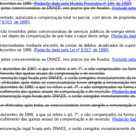
e dezembro de 1989.
(Redação dada pela Medida Provisória nº 144, de 1990)
s pelas concessionárias ao DNAEE, nos prazos por ele fixados.
(Incluído pel
tado, autorizará a compensação total ou parcial, com ativos de propriedade
 8.013, de 1990).
ão investidos pelas concessionárias de serviços públicos de energia elétr
 ser objeto da compensação de que trata o caput deste artigo.
(Redação dada
intermediadas mediante encontro de contas de débitos atualizados de suprimen
e dezembro de 1989.
(Redação dada pela Lei nº 8.013, de 1990).
s pelas concessionárias ao DNAEE, nos prazos por ele fixados.
(Incluído pela
dezembro de 1987, a que se refere o art. 7°, e não compensados na forma
olhimento das quotas anuais de compensação e de reversão.
remuneração legal fixada pelo DNAEE, e serão corrigidos monetariamente da
r efetivadas após todas as concessionárias terem atingido a remuneração mín
ezembro de 1989, a que se refere o art. 7º, e não compensados na forma d
recolhimento das quotas anuais de compensação e de reversão.
(Redação dada
e remuneração legal fixada pelo DNAEE, e serão corrigidos monetariamente 
er efetivadas após todas as concessionárias terem atingido a remuneração 
ezembro de 1989, a que se refere o art. 7º, e não compensados na forma d
recolhimento das quotas anuais de compensação e de reversão.
(Redação dada
e remuneração legal fixada pelo DNAEE, e serão corrigidos monetariamente 