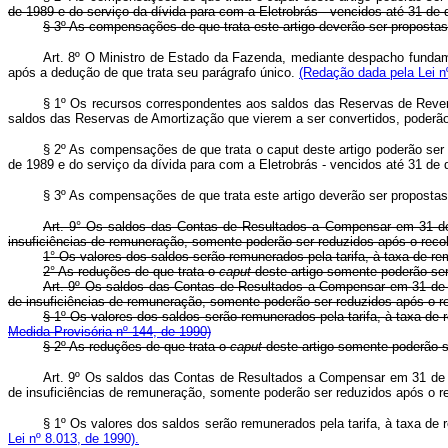
de 1989 e do serviço da dívida para com a Eletrobrás - vencidos até 31 d
§ 3º As compensações de que trata este artigo deverão ser proposta
Art. 8º O Ministro de Estado da Fazenda, mediante despacho fundamen
após a dedução de que trata seu parágrafo único.
(Redação dada pela Lei nº
§ 1º Os recursos correspondentes aos saldos das Reservas de Revers
saldos das Reservas de Amortização que vierem a ser convertidos, poderão
§ 2º As compensações de que trata o caput deste artigo poderão ser 
de 1989 e do serviço da dívida para com a Eletrobrás - vencidos até 31 d
§ 3º As compensações de que trata este artigo deverão ser proposta
Art. 9° Os saldos das Contas de Resultados a Compensar em 31 de 
insuficiências de remuneração, somente poderão ser reduzidos após o rec
1° Os valores dos saldos serão remunerados pela tarifa, à taxa de 
2° As reduções de que trata o
caput
deste artigo somente poderão se
Art. 9º Os saldos das Contas de Resultados a Compensar em 31 de d
de insuficiências de remuneração, somente poderão ser reduzidos após o 
§ 1º Os valores dos saldos serão remunerados pela tarifa, à taxa d
Medida Provisória nº 144, de 1990)
§ 2º As reduções de que trata o
caput
deste artigo somente poderão s
Art. 9º Os saldos das Contas de Resultados a Compensar em 31 de d
de insuficiências de remuneração, somente poderão ser reduzidos após o 
§ 1º Os valores dos saldos serão remunerados pela tarifa, à taxa d
Lei nº 8.013, de 1990).