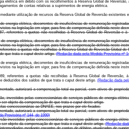
nergia elétrica em débito com os recolhimentos à Reserva Global de Revers
pagamentos de contas relativas a suprimentos de energia elétrica.
iante utilização de recursos da Reserva Global de Reversão existentes 
s de energia elétrica, decorrentes de insuficiências de remuneração regist
istos na legislação em vigor, para fins de compensação definida neste decre
ferentes a quotas não recolhidas à Reserva Global de Reversão e à Res
s de energia elétrica, decorrentes de insuficiência de remuneração regist
istos na legislação em vigor, para fins de compensação definida neste inst
 referentes a quotas não recolhidas à Reserva Global de Reversão Global d
de que trata o
caput
deste artigo.
(Redação dada pela Medida Provisória nº 1
s de energia elétrica, decorrentes de insuficiências de remuneração regist
istos na legislação em vigor, para fins de compensação definida neste inst
89, referentes a quotas não recolhidas à Reserva Global de Reversão,
e deduzidos dos saldos de que trata o caput deste artigo.
(Redação dada pela
o, autorizará a compensação total ou parcial, com ativos de propriedade d
nvestidos pelas concessionárias de serviços públicos de energia elétrica
o ser objeto da compensação de que trata o
caput
deste artigo.
as concessionárias ao DNAEE, nos prazos por ele fixados.
tado, autorizará a compensação total ou parcial, com ativos de propriedade
a Provisória nº 144, de 1990)
ão investidos pelas concessionárias de serviços públicos de energia elétr
o ser objeto da compensação de que trata o
caput
deste artigo.
(Redação dada
intermediadas mediante encontro de contas de débitos atualizados de suprime