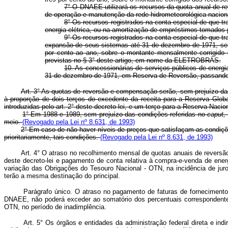
7° O DNAEE utilizará os recursos da quota anual de re
de operação e manutenção da rede hidrometeorológica nacion
8° Os recursos registrados na conta especial de que t
energia elétrica, ou na amortização de empréstimos tomados
9° Os recursos registrados na conta especial de que tr
expansão de seus sistemas até 31 de dezembro de 1971, ser
por cento ao ano, sobre o montante mensalmente corrigido d
previstas no § 3° deste artigo, em nome da ELETROBRÁS.
10. As concessionárias de serviços públicos de energ
31 de dezembro de 1971, em Reserva de Reversão, passando es
Art. 3° As quotas de reversão e compensação serão, sem prejuízo da
à proporção de dois terços do excedente da receita para a Reserva Glob
introduzidas pelo art. 2° deste decreto-lei, e um terço para a Reserva N
1° Em 1988 e 1989, sem prejuízo das condições referidas no
caput,
meio.
(Revogado pela Lei nº 8.631, de 1993)
2° Em caso de não haver níveis de preços que satisfaçam as condiçõ
prioritariamente, tais condições.
(Revogado pela Lei nº 8.631, de 1993)
Art. 4° O atraso no recolhimento mensal de quotas anuais de reversão e
deste decreto-lei e pagamento de conta relativa à compra-e-venda de energ
variação das Obrigações do Tesouro Nacional - OTN, na incidência de jur
terão a mesma destinação do principal.
Parágrafo único. O atraso no pagamento de faturas de fornecimento de en
DNAEE, não poderá exceder ao somatório dos percentuais correspondent
OTN, no período de inadimplência.
Art. 5° Os órgãos e entidades da administração federal direta e indire