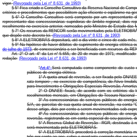
vigor.
(Revogado pela Lei nº 8.631, de 1993)
§ 5° Fica criado o Conselho Consultivo da Reserva Nacional de Comp
critérios e procedimentos que possibilitem ação eficiente e eqüânime na ge
§ 6° O Conselho Consultivo será composto por um representante 
representante das concessionárias supridoras de âmbito regional, dois re
recolhimento no exercício anterior, nomeados pelo Ministro de Estado da
§ 7° Os recursos da RENCOR serão movimentados pela ELETROBRÁS, s
que dispõe este decreto-lei.
(
Revogado pela Lei nº 8.631, de 1993)
§ 8° A ELETROBRÁS depositará, até o dia vinte e cinco de cada mês,
§ 9° Na hipótese de haver débitos de suprimento de energia elétrica 
de julho de 1973
, de concessionária a ser beneficiada com recursos da RE
Art. 2° O art. 4° da Lei n° 5.655, de 20 de maio de 1971, modificado
redação:
(Revogado pela Lei nº 8.631, de 1993)
"
Art.4°
Será computada como componente do custo do 
públicos de energia elétrica.
1° A quota anual de reversão, a ser fixada pelo DNAEE
rata tempore
, no exercício de competência, do Ativo Imob
para Investimento e Obrigações Especiais-Reversão, Amortiz
2° O DNAEE fixará, de acordo com os critérios da le
recolhimentos mensais, em Obrigações do Tesouro Nacional 
3° As concessionárias de serviços públicos de energi
S/A, as parcelas de sua quota anual de reversão, na conta 
desse artigo, dois por cento a serem movimentados sob exp
4º As concessionárias de serviços públicos de energi
reversão, registrando-os em conta especial de seu passivo, de
5° A Reserva Global de Reversão - RGR, destinada à r
será movimentada pela ELETROBRÁS.
6° A ELETROBRÁS procederá à correção monetária mens
três por cento ao ano, sobre o montante corrigido dos recursos