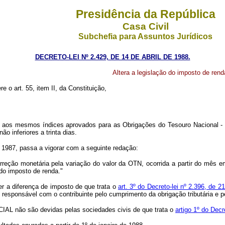
Presidência da República
Casa Civil
Subchefia para Assuntos Jurídicos
DECRETO-LEI Nº 2.429, DE 14 DE ABRIL DE 1988.
Altera a legislação do imposto de rend
re o art. 55, item II, da Constituição,
aos mesmos índices aprovados para as Obrigações do Tesouro Nacional -
o inferiores a trinta dias.
de 1987, passa a vigorar com a seguinte redação:
orreção monetária pela variação do valor da OTN, ocorrida a partir do mês 
do imposto de renda."
er a diferença de imposto de que trata o
art. 3º do Decreto-lei nº 2.396, de 
e responsável com o contribuinte pelo cumprimento da obrigação tributária e
OCIAL não são devidas pelas sociedades civis de que trata o
artigo 1º do Dec