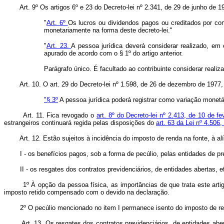
Art. 9º Os artigos 6º e 23 do Decreto-lei nº 2.341, de 29 de junho de
"
Art. 6º
Os lucros ou dividendos pagos ou creditados por cont
monetariamente na forma deste decreto-lei."
"
Art. 23.
A pessoa jurídica deverá considerar realizado, em
apurado de acordo com o § 1º do artigo anterior.
Parágrafo único. É facultado ao contribuinte considerar realiza
Art. 10. O art. 29 do Decreto-lei nº 1.598, de 26 de dezembro de 1977,
"§ 3º
A pessoa jurídica poderá registrar como variação monetá
Art. 11. Fica revogado o
art. 8º do Decreto-lei nº 2.413, de 10 de f
estrangeiros continuará regida pelas disposições do
art. 63 da Lei nº 4.50
Art. 12. Estão sujeitos à incidência do imposto de renda na fonte, à alí
I - os benefícios pagos, sob a forma de pecúlio, pelas entidades de pre
II - os resgates dos contratos previdenciários, de entidades abertas, ef
1º À opção da pessoa física, as importâncias de que trata este artigo 
imposto retido compensado com o devido na declaração.
2º O pecúlio mencionado no item I permanece isento do imposto de renda,
Art. 13. Os resgates dos contratos previdenciários, de entidades abertas