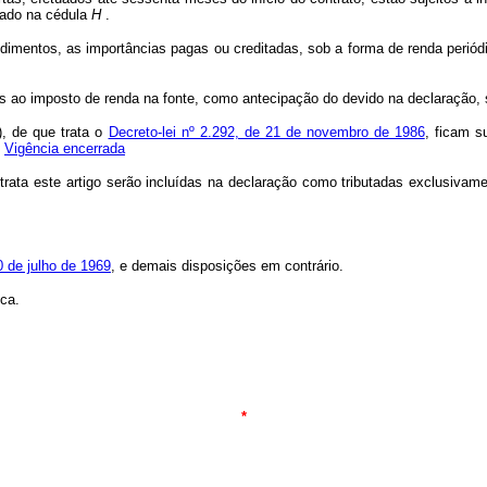
cado na cédula
H
.
dimentos, as importâncias pagas ou creditadas, sob a forma de renda periódi
ao imposto de renda na fonte, como antecipação do devido na declaração, se
), de que trata o
Decreto-lei nº 2.292, de 21 de novembro de 1986
, ficam s
Vigência encerrada
a este artigo serão incluídas na declaração como tributadas exclusivamen
0 de julho de 1969
, e demais disposições em contrário.
ca.
*