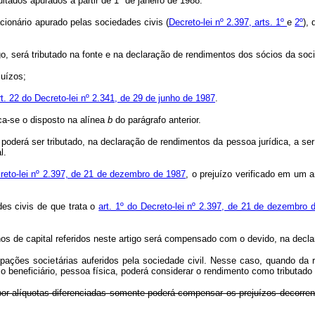
ados apurados a partir de 1º de janeiro de 1988.
acionário apurado pelas sociedades civis (
Decreto-lei nº 2.397, arts. 1º
e
2º
),
 será tributado na fonte e na declaração de rendimentos dos sócios da socie
juízos;
rt. 22 do Decreto-lei nº 2.341, de 29 de junho de 1987
.
a-se o disposto na alínea
b
do parágrafo anterior.
poderá ser tributado, na declaração de rendimentos da pessoa jurídica, a ser
l.
reto-lei nº 2.397, de 21 de dezembro de 1987
, o prejuízo verificado em um a
s civis de que trata o
art. 1º do Decreto-lei nº 2.397, de 21 de dezembro 
de capital referidos neste artigo será compensado com o devido, na declara
es societárias auferidos pela sociedade civil. Nesse caso, quando da redi
 o beneficiário, pessoa física, poderá considerar o rendimento como tributado
 por alíquotas diferenciadas somente poderá compensar os prejuízos decorrent