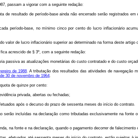
 1987, passam a vigorar com a seguinte redação:
a de resultado de período-base ainda não encerrado serão registrados em co
 cada período-base, no mínimo cinco por cento do lucro inflacionário acumu
do valor de lucro inflacionário superior ao determinado na forma deste artigo o
 fica acrescido de § 3º, com a seguinte redação:
ria passiva as atualizações monetárias do custo contratado e do custo orçado
evereiro de 1988
. A tributação dos resultados das atividades de navegação 
6, de 30 de novembro de 1964
.
quota de quinze por cento:
vidência privada, abertas ou fechadas;
etuados após o decurso do prazo de sessenta meses do início do contrato.
serão incluídas na declaração como tributadas exclusivamente na fonte ou
 na fonte e na declaração, quando o pagamento decorrer de falecimento ou
, efetuados até sessenta meses do início do contrato, estão sujeitos à inc