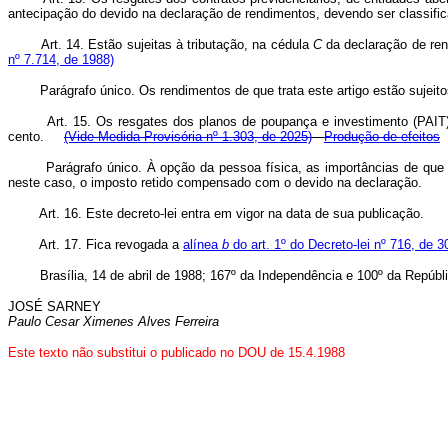
antecipação do devido na declaração de rendimentos, devendo ser classifi
Art. 14. Estão sujeitas à tributação, na cédula
C
da declaração de ren
nº 7.714, de 1988)
Parágrafo único. Os rendimentos de que trata este artigo estão sujeitos 
Art. 15. Os resgates dos planos de poupança e investimento (PAIT
cento.
(Vide Medida Provisória nº 1.303, de 2025)
Produção de efeitos
Parágrafo único. À opção da pessoa física, as importâncias de que trat
neste caso, o imposto retido compensado com o devido na declaração.
Art. 16. Este decreto-lei entra em vigor na data de sua publicação.
Art. 17. Fica revogada a
alínea
b
do art. 1º do Decreto-lei nº 716, de 3
Brasília, 14 de abril de 1988; 167º da Independência e 100º da Repúbli
JOSÉ SARNEY
Paulo Cesar Ximenes Alves Ferreira
Este texto não substitui o publicado no DOU de 15.4.1988