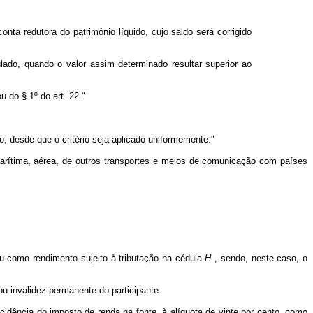
nta redutora do patrimônio líquido, cujo saldo será corrigido
lado, quando o valor assim determinado resultar superior ao
u do § 1º do art. 22."
, desde que o critério seja aplicado uniformemente."
marítima, aérea, de outros transportes e meios de comunicação com países
 como rendimento sujeito à tributação na cédula
H
, sendo, neste caso, o
 invalidez permanente do participante.
idência do imposto de renda na fonte, à alíquota de vinte por cento, como