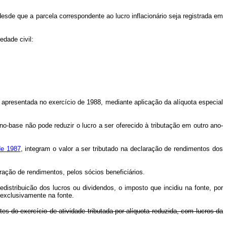
 desde que a parcela correspondente ao lucro inflacionário seja registrada em
dade civil:
 apresentada no exercício de 1988, mediante aplicação da alíquota especial
no-base não pode reduzir o lucro a ser oferecido à tributação em outro ano-
de 1987
, integram o valor a ser tributado na declaração de rendimentos dos
ção de rendimentos, pelos sócios beneficiários.
stribuicão dos lucros ou dividendos, o imposto que incidiu na fonte, por
 exclusivamente na fonte.
es do exercício de atividade tributada por alíquota reduzida, com lucros da