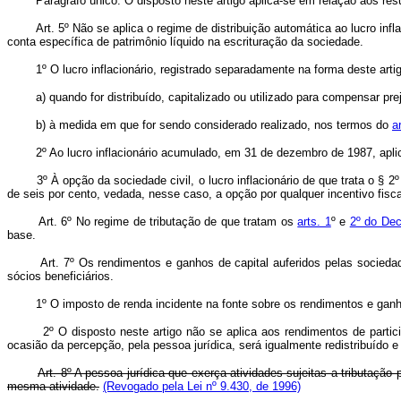
Parágrafo único. O disposto neste artigo aplica-se em relação aos result
Art. 5º Não se aplica o regime de distribuição automática ao lucro infl
conta específica de patrimônio líquido na escrituração da sociedade.
1º O lucro inflacionário, registrado separadamente na forma deste artigo,
a) quando for distribuído, capitalizado ou utilizado para compensar pre
b) à medida em que for sendo considerado realizado, nos termos do
a
2º Ao lucro inflacionário acumulado, em 31 de dezembro de 1987, aplic
3º À opção da sociedade civil, o lucro inflacionário de que trata o § 2º 
de seis por cento, vedada, nesse caso, a opção por qualquer incentivo fisca
Art. 6º No regime de tributação de que tratam os
arts. 1
º e
2º do Dec
base.
Art. 7º Os rendimentos e ganhos de capital auferidos pelas sociedade
sócios beneficiários.
1º O imposto de renda incidente na fonte sobre os rendimentos e ganhos 
2º O disposto neste artigo não se aplica aos rendimentos de participaçõ
ocasião da percepção, pela pessoa jurídica, será igualmente redistribuído e
Art. 8º A pessoa jurídica que exerça atividades sujeitas a tributação
mesma atividade.
(Revogado pela Lei nº 9.430, de 1996)