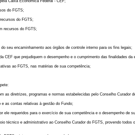
ela Caixa Econômica Federal - CEF;
rsos do FGTS;
 recursos do FGTS;
m recursos do FGTS;
o seu encaminhamento aos órgãos de controle interno para os fins legais;
 da CEF que prejudiquem o desempenho e o cumprimento das finalidades da 
ativas ao FGTS, nas matérias de sua competência;
pete:
 as diretrizes, programas e normas estabelecidas pelo Conselho Curador 
 as contas relativas à gestão do Fundo;
ele requeridos para o exercício de sua competência e o desempenho de sua
o técnico e administrativo ao Conselho Curador do FGTS, provendo todos 