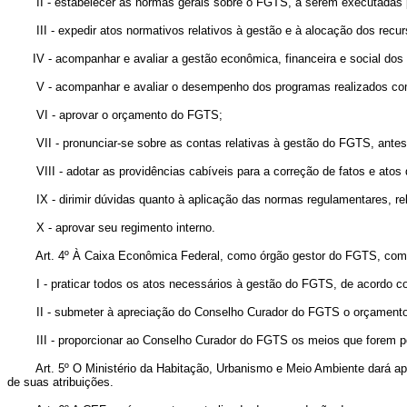
II - estabelecer as normas gerais sobre o FGTS, a serem executadas p
III - expedir atos normativos relativos à gestão e à alocação dos recu
IV - acompanhar e avaliar a gestão econômica, financeira e social dos
V - acompanhar e avaliar o desempenho dos programas realizados co
VI - aprovar o orçamento do FGTS;
VII - pronunciar-se sobre as contas relativas à gestão do FGTS, antes d
VIII - adotar as providências cabíveis para a correção de fatos e atos
IX - dirimir dúvidas quanto à aplicação das normas regulamentares, rel
X - aprovar seu regimento interno.
Art. 4º À Caixa Econômica Federal, como órgão gestor do FGTS, com
I - praticar todos os atos necessários à gestão do FGTS, de acordo com
II - submeter à apreciação do Conselho Curador do FGTS o orçamento e
III - proporcionar ao Conselho Curador do FGTS os meios que forem por 
Art. 5º O Ministério da Habitação, Urbanismo e Meio Ambiente dará apoi
de suas atribuições.