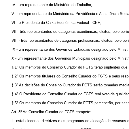
IV - um representante do Ministério do Trabalho;
V - um representante do Ministério da Previdência e Assistência Socia
VI - o Presidente da Caixa Econômica Federal - CEF;
VII - três representantes de categorias econômicas, eleitos, pelo perío
VIII - três representantes de categorias profissionais, eleitos, pelo per
IX - um representante dos Governos Estaduais designado pelo Ministro
X - um representante dos Governos Municipais designado pelo Ministro
§ 1º Os membros do Conselho Curador do FGTS terão suplentes que serã
§ 2º Os membros titulares do Conselho Curador do FGTS e seus respecti
§ 3º As decisões do Conselho Curador do FGTS serão tomadas mediant
§ 4º O Presidente do Conselho Curador do FGTS terá voto de qualidad
§ 5º Os membros do Conselho Curador do FGTS perceberão, por sessão a 
Art. 3º Ao Conselho Curador do FGTS compete:
I - estabelecer as diretrizes e os programas de alocação de recursos 