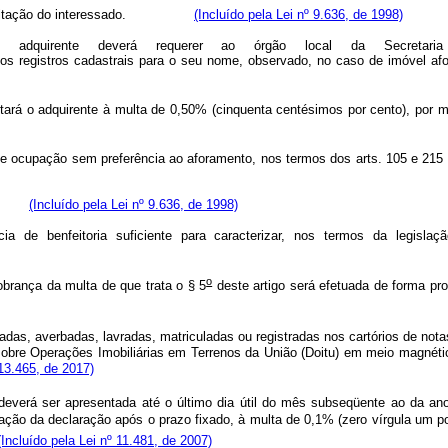
e solicitação do interessado.
(Incluído pela Lei nº 9.636, de 1998)
 adquirente deverá requerer
ao órgão local da Secretari
dos
registros cadastrais para o seu nome, observado, no caso de imóvel af
eitará o adquirente à multa de 0,50% (cinquenta centésimos por cento), 
ocupação sem preferência ao aforamento, nos termos dos arts. 105 e 215 
lico;
(Incluído pela Lei nº 9.636, de 1998)
cia de benfeitoria suficiente para caracterizar, nos termos da legisla
o
brança da multa de que trata o § 5
deste artigo será efetuada de forma pro
tadas, averbadas, lavradas, matriculadas ou registradas nos cartórios de not
obre Operações Imobiliárias em Terrenos da União (Doitu) em meio magnéti
13.465, de 2017)
erá ser apresentada até o último dia útil do mês subseqüente ao da anota
ação da declaração após o prazo fixado, à multa de 0,1% (zero vírgula um por
(Incluído pela Lei nº 11.481, de 2007)