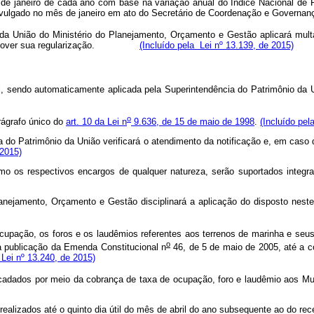
 de janeiro
de
cada
ano
com
base
na
variação
anual
do
Índice
Nacional
de
divulgado no mês de janeiro
em ato do Secretário de Coordenação e Governa
o da União do Ministério do Planejamento, Orçamento e Gestão aplicará mult
 ou promover sua regularização.
(Incluído pela Lei nº 13.139, de 2015)
, sendo automaticamente aplicada pela Superintendência do Patrimônio da U
o
rágrafo único do
art. 10 da Lei n
9.636, de 15 de maio de 1998
.
(Incluído pel
a do Patrimônio da União verificará o atendimento da notificação e, em caso 
 2015)
os respectivos encargos de qualquer natureza, serão suportados integral
nejamento, Orçamento e Gestão disciplinará a aplicação do disposto neste a
upação, os foros e os laudêmios referentes aos terrenos de marinha e seus
o
a publicação da Emenda Constitucional n
46, de 5 de maio de 2005, até a c
 Lei nº 13.240, de 2015)
ecadados por meio da cobrança de taxa de ocupação, foro e laudêmio aos Mun
 realizados
até o quinto dia útil do mês de abril do ano subsequente ao do r