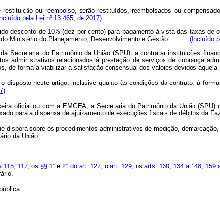
 de restituição ou reembolso, serão restituídos, reembolsados ou compensad
Incluído pela Lei nº 13.465, de 2017)
do desconto de 10% (dez por cento) para pagamento à vista das taxas de ocu
nião do Ministério do Planejamento, Desenvolvimento e Gestão.
(Incluído 
o da Secretaria do Patrimônio da União (SPU), a contratar instituições fin
atos administrativos relacionados à prestação de serviços de cobrança admi
essos, de forma a viabilizar a satisfação consensual dos valores devidos à
o disposto neste artigo, inclusive quanto às condições do contrato, à for
7)
ceira oficial ou com a EMGEA, a Secretaria do Patrimônio da União (SPU) 
mite fixado para a dispensa de ajuizamento de execuções fiscais de débitos
 disporá sobre os procedimentos administrativos de medição, demarcação, i
iário da União.
a 115
,
117
, os
§§ 1°
e
2° do art. 127
, o
art. 129
, os
arts. 130
,
134 a 148
,
159 a
ário.
ública.