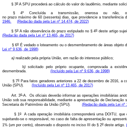
o
§ 3
A SPU procederá ao cálculo do valor do laudêmio, mediant
§ 4º Concluída a transmissão, onerosa ou não, o
no
prazo
máximo
de
60
(sessenta)
dias,
que
providencie
a
transferência
1946.
(Redação dada pela Lei nº 14.474, de 2022)
o
o
§ 5
A não observância do prazo estipulado no § 4
deste artigo suj
(Redação dada pela Lei nº 13.465, de 2017)
o
§ 6
É vedado o loteamento ou o desmembramento de áreas objeto de 
Lei nº 9.636, de 1998)
a
)
realizado pela própria União, em razão do interesse púb
b
)
solicitado pelo próprio ocupante, comprovada a existên
desmembrada.
(Incluído pela Lei nº 9.636, de 1998)
o
§ 7
Para fatos geradores anteriores a 22 de dezembro de 2016, a co
União (SPU).
(Incluído pela Lei nº 13.465, de 2017)
o
Art. 3
-A. Os oficiais deverão informar as operações imobiliárias ano
União sob sua responsabilidade, mediante a apresentação de Declaração s
Secretaria do Patrimônio da União (SPU).
(Redação dada pela Lei nº 
o
§ 1
A cada operação imobiliária corresponderá uma DOITU, que dev
sujeitando-se o responsável, no caso de falta de apresentação ou apresent
o
1% (um por cento), observado o disposto no inciso III do § 2
deste artigo.