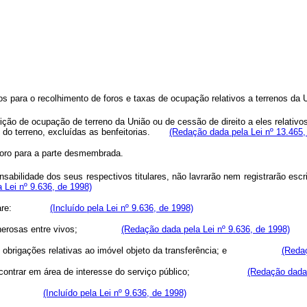
para o recolhimento de foros e taxas de ocupação relativos a terrenos da U
crição de ocupação de terreno da União ou de cessão de direito a eles relati
no do terreno, excluídas as benfeitorias.
(Redação dada pela Lei nº 13.465,
 foro para a parte desmembrada.
abilidade dos seus respectivos titulares, não lavrarão nem registrarão escr
 Lei nº 9.636, de 1998)
ue declare:
(Incluído pela Lei nº 9.636, de 1998)
ências onerosas entre vivos;
(Redação dada pela Lei nº 9.636, de 1998)
com as obrigações relativas ao imóvel objeto da transferência; e
(Redaç
ão se encontrar em área de interesse do serviço público;
(Redação dada 
lamento.
(Incluído pela Lei nº 9.636, de 1998)