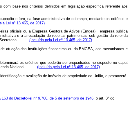
os com base nos critérios definidos em legislação específica referente aos
pação e foro, na fase administrativa de cobrança, mediante os critérios e
pela Lei nº 13.465, de 2017)
anceiras oficiais ou a Empresa Gestora de Ativos (Emgea), empresa pública
nistrativa e à arrecadação de receitas patrimoniais sob gestão da referida
quela Secretaria.
(Incluído pela Lei nº 13.465, de 2017)
ma de atuação das instituições financeiras ou da EMGEA, aos mecanismos e
determinará os créditos que poderão ser enquadrados no disposto no
caput
 da Fazenda Nacional.
(Incluído pela Lei nº 13.465, de 2017)
dentificação e avaliação de imóveis de propriedade da União, e promoverá
 163 do Decreto-lei n° 9.760, de 5 de setembro de 1946
, o art. 3° do