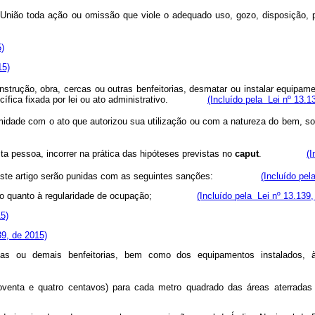
nio da União toda ação ou omissão que viole o adequado uso, gozo, di
)
15)
 construção, obra, cercas ou outras benfeitorias, desmatar ou instalar equi
pecífica fixada por lei ou ato administrativo.
(Incluído pela Lei nº 13.1
idade com o ato que autorizou sua utilização ou com a natureza do bem, sob
ta pessoa, incorrer na prática das hipóteses previstas no
caput
.
(I
stas neste artigo serão punidas com as seguintes sanções:
(Incluído pel
da União quanto à regularidade de ocupação;
(Incluído pela Lei nº 13.139,
15)
39, de 2015)
rcas ou demais benfeitorias, bem como dos equipamentos instalados
oventa e quatro centavos) para cada metro quadrado das áreas aterradas