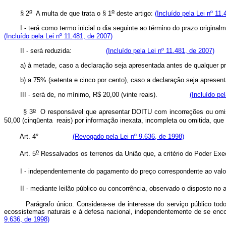
o
o
§ 2
A multa de que trata o § 1
deste artigo:
(Incluído pela Lei nº 11
I - terá como termo inicial o dia seguinte ao término do prazo originalmen
(Incluído pela Lei nº 11.481, de 2007)
II - será reduzida:
(Incluído pela Lei nº 11.481, de 2007)
a) à metade, caso a declaração seja apresentada antes de qualq
b) a 75% (setenta e cinco por cento), caso a declaração seja ap
III - será de, no mínimo, R$ 20,00 (vinte reais).
(Incluído pe
o
§ 3
O responsável que apresentar DOITU com incorreções ou omissõe
50,00 (cinqüenta reais) por informação inexata, incompleta ou omitida, que
Art. 4°
(Revogado pela Lei nº 9.636, de 1998)
o
Art. 5
Ressalvados os terrenos da União que, a critério do Poder
I - independentemente do pagamento do preço correspondente ao valor 
II - mediante leilão público ou concorrência, observado o disposto no ar
Parágrafo único. Considera-se de interesse do serviço público todo im
ecossistemas naturais e à defesa nacional, independentemente de se en
9.636, de 1998)