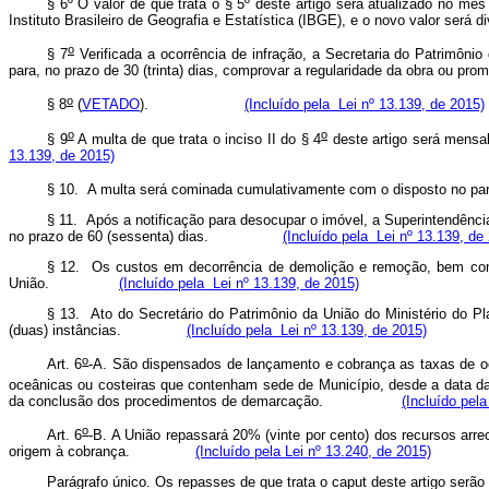
§ 6º O valor de que trata o § 5º deste artigo será atualizado no mês
Instituto Brasileiro
de Geografia e Estatística (IBGE), e o novo valor será 
o
§ 7
Verificada a ocorrência de infração, a Secretaria do Patrimôni
para, no prazo de 30 (trinta) dias, comprovar a regularidade da obra
o
§ 8
(
VETADO
).
(Incluído pela Lei nº 13.139, de 2015)
o
o
§ 9
A multa de que trata o inciso II do § 4
deste artigo será mensal
13.139, de 2015)
§ 10. A multa será cominada cumulativamente com o disposto no pa
§ 11. Após a notificação para desocupar o imóvel, a Superintendênci
no prazo de 60 (sessenta) dias.
(Incluído pela Lei nº 13.139, de
§ 12. Os custos em decorrência de demolição e remoção, bem como 
União.
(Incluído pela Lei nº 13.139, de 2015)
§ 13. Ato do Secretário do Patrimônio da União do Ministério do Pla
(duas) instâncias.
(Incluído pela Lei nº 13.139, de 2015)
o
Art. 6
-A. São dispensados de lançamento e cobrança as taxas de oc
oceânicas ou costeiras que contenham sede de Município, desde a data d
da conclusão dos procedimentos de demarcação.
(Incluído pela
o
Art. 6
-B. A União repassará 20% (vinte por cento) dos recursos arr
origem à cobrança.
(Incluído pela Lei nº 13.240, de 2015)
Parágrafo único. Os repasses de que trata o
caput
deste artigo serão