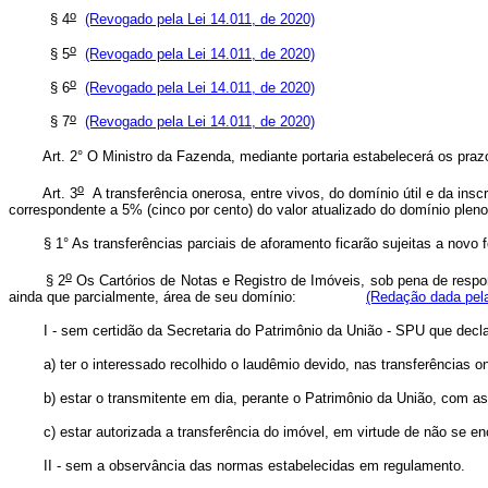
o
§ 4
(Revogado pela Lei 14.011, de 2020)
o
§ 5
(Revogado pela Lei 14.011, de 2020)
o
§ 6
(Revogado pela Lei 14.011, de 2020)
o
§ 7
(Revogado pela Lei 14.011, de 2020)
Art. 2° O Ministro da Fazenda, mediante portaria estabelecerá os prazos 
o
Art. 3
A transferência onerosa, entre vivos, do domínio útil e da ins
correspondente a 5% (cinco por cento) do valor atualizado do domínio ple
§
1° As transferências parciais de aforamento ficarão sujeitas a novo
o
§ 2
Os Cartórios de Notas e Registro de Imóveis, sob pena de respons
ainda que parcialmente, área de seu domínio:
(Redação dada pela
I - sem certidão da Secretaria do Patrimônio da União - SPU q
a)
ter o interessado recolhido o laudêmio devido, nas transfer
b) estar o transmitente em dia, perante o Patrimônio da União, 
c)
estar autorizada a transferência do imóvel, em virtude de n
II - sem a observância das normas estabelecidas em regu