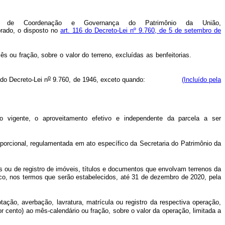
a de Coordenação e Governança do Patrimônio da União,
orado, o
disposto no
art. 116 do Decreto-Lei nº 9.760, de 5 de setembro de
por mês ou fração, sobre o valor do terreno, excluídas as benfeitorias.
o
do Decreto-Lei n
9.760, de 1946, exceto quando:
(Incluído pela
ção vigente, o aproveitamento efetivo e independente da parcela a ser
porcional, regulamentada em ato específico da Secretaria do Patrimônio da
as ou de registro de imóveis, títulos e documentos que envolvam terrenos da
co, nos termos que serão estabelecidos, até 31 de dezembro de 2020, pela
ção, averbação, lavratura, matrícula ou registro da respectiva operação,
 cento) ao mês-calendário ou fração, sobre o valor da operação, limitada a