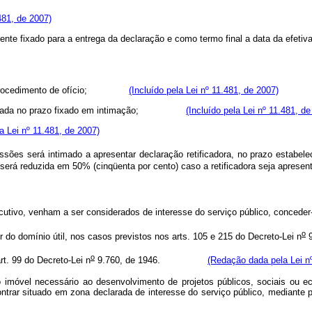
.481, de 2007)
te fixado para a entrega da declaração e como termo final a data da efetiva
uer procedimento de ofício;
(Incluído pela Lei nº 11.481, de 2007)
resentada no prazo fixado em intimação;
(Incluído pela Lei nº 11.481, d
la Lei nº 11.481, de 2007)
s será intimado a apresentar declaração retificadora, no prazo estabeleci
 será reduzida em 50% (cinqüenta por cento) caso a retificadora seja apresen
 Executivo, venham a ser considerados de interesse do serviço público,
o
do domínio útil, nos casos previstos nos arts. 105 e 215 do Decreto-Lei n
o
t. 99 do Decreto-Lei n
9.760, de 1946.
(Redação dada pela Lei nº
óvel necessário ao desenvolvimento de projetos públicos, sociais ou eco
contrar situado em zona declarada de interesse do serviço público, medi