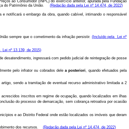
Preços
ao
Consumidor (INPC) do exercício anterior, apurada pela Fundação
nça do Patrimônio da União.
(Redação dada pela Lei nº 14.474, de 2022)
a e notificará o embargo da obra, quando cabível, intimando o responsável
nião sempre que o cometimento da infração persistir.
(Incluído pela Lei nº
a Lei nº 13.139, de 2015)
de desatendimento, ingressará com pedido judicial de reintegração de posse
mente pelo infrator ou cobrados dele
a posteriori
, quando efetuados pela
rtigo, sendo a tramitação de eventual recurso administrativo limitada a 2
 acrescidos inscritos em regime de ocupação, quando localizados em ilhas
onclusão do processo de demarcação, sem cobrança retroativa por ocasião
icípios e ao Distrito Federal onde estão localizados os imóveis que deram
ecebimento dos
recursos.
(Redação dada pela Lei nº 14.474, de 2022)