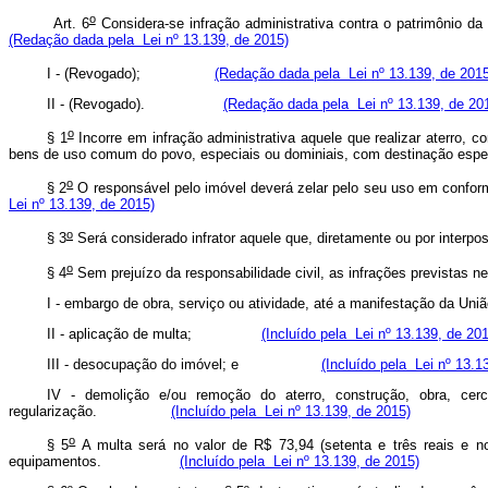
o
Art. 6
Considera-se infração administrativa contra o patrimô
(Redação dada pela Lei nº 13.139, de 2015)
I - (Revogado);
(Redação dada pela Lei nº 13.139, de 2015
II - (Revogado).
(Redação dada pela Lei nº 13.139, de 20
o
§ 1
Incorre em infração administrativa aquele que realizar aterro,
bens de uso comum do povo, especiais ou dominiais, com destinação es
o
§ 2
O responsável pelo imóvel deverá zelar pelo seu uso em conform
Lei nº 13.139, de 2015)
o
§ 3
Será considerado infrator aquele que, diretamente ou por interpos
o
§ 4
Sem prejuízo da responsabilidade civil, as infrações previ
I - embargo de obra, serviço ou atividade, até a manifestação 
II - aplicação de multa;
(Incluído pela Lei nº 13.139, de 20
III - desocupação do imóvel; e
(Incluído pela Lei nº 13.1
IV - demolição e/ou remoção do aterro, construção, obra, ce
regularização.
(Incluído pela Lei nº 13.139, de 2015)
o
§ 5
A multa será no valor de R$ 73,94 (setenta e três reais e n
equipamentos.
(Incluído pela Lei nº 13.139, de 2015)