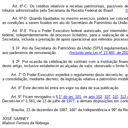
A
rt. 6º-C. Os créditos relativos a receitas patrimoniais, passíveis
tributos administrados pela Secretaria da Receita Federal do Brasil.
(
Art. 6º-D. Quando liquidados no mesmo exercício, poderá ser concedi
as condições a serem fixados em ato do Secretário de Patrimônio da U
Art. 6º-E. Fica o Poder Executivo federal autorizado, por intermédi
federal, independentemente de processo licitatório, para a realização de 
Secretaria, incluída a prestação de apoio operacional aos referidos proc
o
§ 1
Ato da Secretaria do Patrimônio da União (SPU) regulamentará 
aos parâmetros de remuneração.
(Incluído pela Lei nº 13.465, de 201
o
§ 2
Por ocasião da celebração do contrato com a instituição finan
deste artigo, inclusive estabelecer as alçadas de valor, observado o li
Art. 7° O Poder Executivo expedirá o regulamento deste decreto-lei, que
a consolidação, mediante decreto, da legislação relativa a patrimônio imobil
Art. 8° Este decreto-lei entra em vigor na data de sua publicação.
Art. 9° Ficam revogados o
§ 1° do art. 101
, os
arts 102
,
107
,
111
,
112 
Decreto-lei n° 1.561, de 13 de julho de 1977, e demais disposições em contr
Brasília, 21 de dezembro de 1987; 166° da Independência e 99° da Rep
JOSÉ SARNEY
Mailson Ferreira da Nóbrega