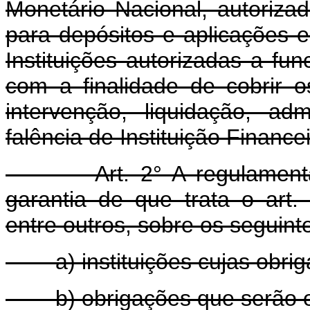
Monetário Nacional, autorizad
para depósitos e aplicações e
Instituições autorizadas a fun
com a finalidade de cobrir o
intervenção, liquidação, ad
falência de Instituição Financei
Art. 2° A regulamentação
garantia de que trata o art. 
entre outros, sobre os seguint
a) instituições cujas obriga
b) obrigações que serão obj