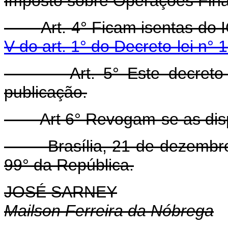
Imposto sobre Operações Finan
Art. 4° Ficam isentas do 
V do art. 1° do Decreto-lei n° 
Art. 5° Este decreto-lei
publicação.
Art 6° Revogam-se as dispo
Brasília, 21 de dezembro d
99° da República.
JOSÉ SARNEY
Mailson Ferreira da Nóbrega