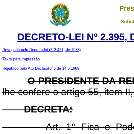
Pres
Subch
DECRETO-LEI Nº 2.395,
Revogado pelo Decreto-lei nº 2.471, de 1988)
Texto para impressão
Rejeitado pelo Ato Declaratório de 14.6.1989
O
PRESIDENTE DA R
lhe confere o artigo 55, item II
DECRETA:
Art. 1° Fica o Poder Ex