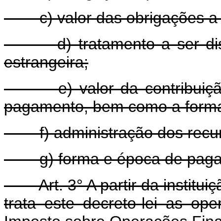
c) valor das obrigações a 
d) tratamento a ser disp
estrangeira;
e) valor da contribuição
pagamento, bem como a forma
f) administração dos recur
g) forma e época de pagam
Art. 3° A partir da institui
trata este decreto-lei as op