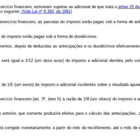
cício financeiro, estiveram sujeitas ao adicional de que trata o
artigo 25 d
o seguinte:
(Vide Lei nº 8.383, de 1991)
exercício financeiro, as parcelas do imposto serão pagas sob a forma de a
las do imposto serão pagas sob a forma de duodécimos;
imentos, depois de deduzidas as antecipações e os duodécimos efetivamente 
r será igual a 1/12 (um doze avos) do imposto e adicional devidos pelo co
azão de 1/6 (um sexto) do imposto e adicional incidentes sobre o resultado 
rcício financeiro (art. 3º, item II) à razão de 1/8 (um oitavo) do imposto e
 anterior, que somente produzirá efeitos para o cálculo das antecipações, 
será corrigido monetariamente, a partir do mês do recolhimento, até o mês d