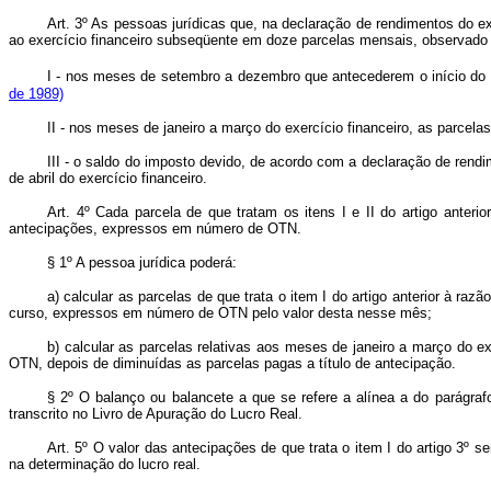
Art.
3º As pessoas jurídicas que, na declaração de rendimentos do exer
ao exercício financeiro subseqüente em doze parcelas mensais, observado 
I - nos meses de setembro a dezembro que antecederem o início do 
de 1989)
II - nos meses de janeiro a março do exercício financeiro, as parce
III - o saldo do imposto devido, de acordo com a declaração de rend
de abril do exercício financeiro.
Art.
4º Cada parcela de que tratam os itens I e II do artigo anterio
antecipações, expressos em número de OTN.
§ 1º A pessoa jurídica poderá:
a) calcular as parcelas de que trata o item I do artigo anterior à r
curso, expressos em número de OTN pelo valor desta nesse mês;
b) calcular as parcelas relativas aos meses de janeiro a março do exe
OTN, depois de diminuídas as parcelas pagas a título de antecipação.
§ 2º O balanço ou balancete a que se refere a alínea a do parágrafo
transcrito no Livro de Apuração do Lucro Real.
Art.
5º O valor das antecipações de que trata o item I do artigo 3º 
na determinação do lucro real.