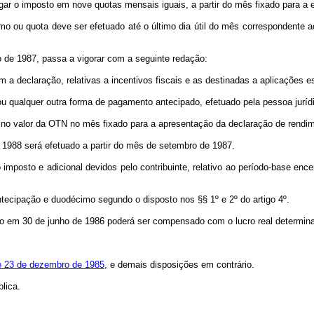
gar o imposto em nove quotas mensais iguais, a partir do mês fixado para a 
mo ou quota deve ser efetuado até o último dia útil do mês correspondente 
ro de 1987, passa a vigorar com a seguinte redação:
a declaração, relativas a incentivos fiscais e as destinadas a aplicações e
ou qualquer outra forma de pagamento antecipado, efetuado pela pessoa juríd
 no valor da OTN no mês fixado para a apresentação da declaração de rendi
 1988 será efetuado a partir do mês de setembro de 1987.
o imposto e adicional devidos pelo contribuinte, relativo ao período-base 
antecipação e duodécimo segundo o disposto nos §§ 1º e 2º do artigo 4º.
ado em 30 de junho de 1986 poderá ser compensado com o lucro real determin
de 23 de dezembro de 1985
, e demais disposições em contrário.
lica.