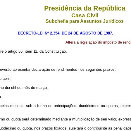
Presidência da República
Casa Civil
Subchefia para Assuntos Jurídicos
DECRETO-LEI Nº 2.354, DE 24 DE AGOSTO DE 1987.
Altera a legislação do imposto de rend
re o artigo 55, item 11, da Constituição,
s deverão apresentar declaração de rendimentos nos seguintes prazos:
 abril;
imo dia útil do mês de março;
o.
rcelas mensais sob a forma de antecipações, duodécimos ou quotas, exp
mo ou quota será determinado mediante a multiplicação de seu valor, expre
uodécimo ou quota, nos prazos fixados, sujeitará o contribuinte às penalidad