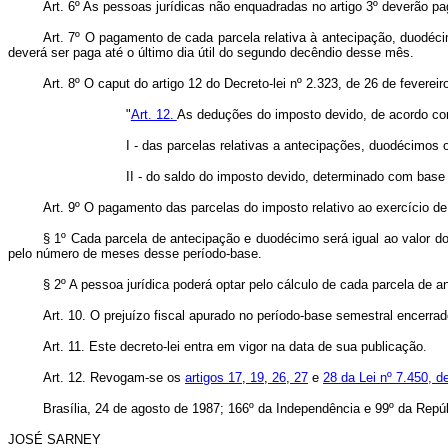
Art.
6º As pessoas jurídicas não enquadradas no artigo 3º deverão pa
Art.
7º O pagamento de cada parcela relativa à antecipação, duodéci
deverá ser paga até o último dia útil do segundo decêndio desse mês.
Art.
8º O caput do artigo 12 do Decreto-lei nº 2.323, de 26 de feverei
"
Art. 12.
As deduções do imposto devido, de acordo com 
I - das parcelas relativas a antecipações, duodécimos 
II - do saldo do imposto devido, determinado com base
Art.
9º O pagamento das parcelas do imposto relativo ao exercício de
§ 1º Cada parcela de antecipação e duodécimo será igual ao valor d
pelo número de meses desse período-base.
§ 2º A pessoa jurídica poderá optar pelo cálculo de cada parcela de 
Art.
10. O prejuízo fiscal apurado no período-base semestral encerr
Art.
11. Este decreto-lei entra em vigor na data de sua publicação.
Art.
12. Revogam-se os
artigos 17
,
19
,
26
,
27
e
28 da Lei nº 7.450, 
Brasília, 24 de agosto de 1987; 166º da Independência e 99º da Repúb
JOSÉ SARNEY