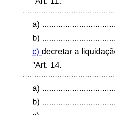
"Art. 11.
........................................
a) ................................
b) ................................
c)
decretar a liquidação
"Art. 14.
........................................
a) ................................
b) ................................