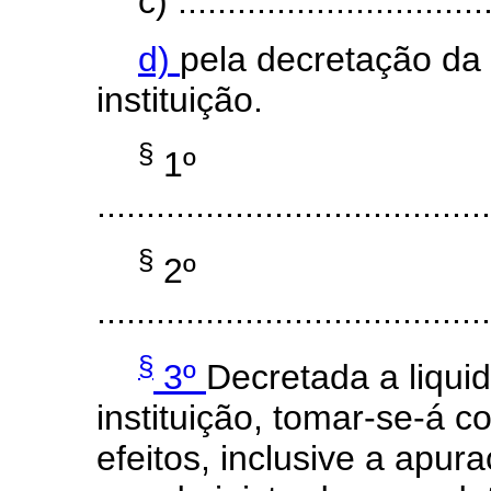
c) ................................
d)
pela decretação da l
instituição.
§
1º
........................................
§
2º
........................................
§
3º
Decretada a liquid
instituição, tomar-se-á 
efeitos, inclusive a apu