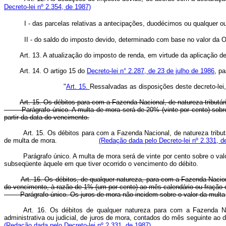
Decreto-lei nº 2.354, de 1987)
I - das parcelas relativas a antecipações, duodécimos ou qualquer o
II - do saldo do imposto devido, determinado com base no val
Art. 13. A atualização do imposto de renda, em virtude da aplicação des
Art. 14. O artigo 15 do
Decreto-lei n° 2.287, de 23 de julho de 1986
, p
"
Art. 15.
Ressalvadas as disposições deste decreto-lei,
Art. 15. Os débitos para com a Fazenda Nacional, de natureza tributá
Parágrafo único. A multa de mora será de 20% (vinte por cento) sobre o 
partir da data do vencimento.
Art. 15. Os débitos para com a Fazenda Nacional, de natureza tribu
de multa de mora.
(Redação dada pelo Decreto-lei nº 2.331, d
Parágrafo único. A multa de mora será de vinte por cento sobre o val
subseqüente àquele em que tiver ocorrido o vencimento do débito.
Art. 16. Os débitos, de qualquer natureza, para com a Fazenda Nacio
do vencimento, à razão de 1% (um por cento) ao mês calendário ou fração e
Parágrafo único. Os juros de mora não incidem sobre o valor da multa d
Art. 16. Os débitos de qualquer natureza para com a Fazenda N
administrativa ou judicial, de juros de mora, contados do mês seguinte ao 
(Redação dada pelo Decreto-lei nº 2.331, de 1987)