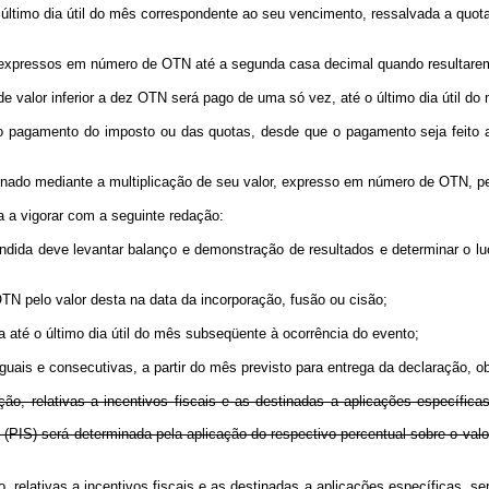
mo dia útil do mês correspondente ao seu vencimento, ressalvada a quota v
ão expressos em número de OTN até a segunda casa decimal quando resultare
valor inferior a dez OTN será pago de uma só vez, até o último dia útil do
 pagamento do imposto ou das quotas, desde que o pagamento seja feito a
minado mediante a multiplicação de seu valor, expresso em número de OTN, p
a a vigorar com a seguinte redação:
indida deve levantar balanço e demonstração de resultados e determinar o lu
OTN pelo valor desta na data da incorporação, fusão ou cisão;
a até o último dia útil do mês subseqüente à ocorrência do evento;
iguais e consecutivas, a partir do mês previsto para entrega da declaração, 
ão, relativas a incentivos fiscais e as destinadas a aplicações específi
PIS) será determinada pela aplicação do respectivo percentual sobre o val
ação, relativas a incentivos fiscais e as destinadas a aplicações espec