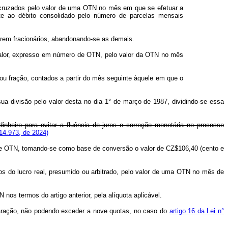
 cruzados pelo valor de uma OTN no mês em que se efetuar a
e ao débito consolidado pelo número de parcelas mensais
rem fracionários, abandonando-se as demais.
valor, expresso em número de OTN, pelo valor da OTN no mês
ou fração, contados a partir do mês seguinte àquele em que o
a divisão pelo valor desta no dia 1° de março de 1987, dividindo-se essa
inheiro para evitar a fluência de juros e correção monetária no processo
14.973, de 2024)
ro de OTN, tomando-se como base de conversão o valor de CZ$106,40 (cento e
os do lucro real, presumido ou arbitrado, pelo valor de uma OTN no mês de
os termos do artigo anterior, pela alíquota aplicável.
laração, não podendo exceder a nove quotas, no caso do
artigo 16 da Lei n°