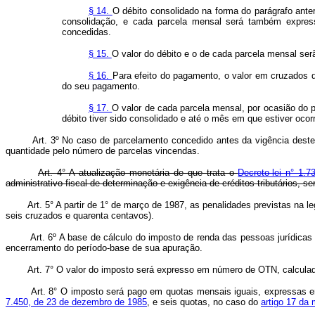
§ 14.
O débito consolidado na forma do parágrafo ant
consolidação, e cada parcela mensal será também expres
concedidas.
§ 15.
O valor do débito e o de cada parcela mensal s
§ 16.
Para efeito do pagamento, o valor em cruzados 
do seu pagamento.
§ 17.
O valor de cada parcela mensal, por ocasião do 
débito tiver sido consolidado e até o mês em que estiver oco
Art. 3º No caso de parcelamento concedido antes da vigência deste
quantidade pelo número de parcelas vincendas.
Art. 4° A atualização monetária de que trata o
Decreto-lei n° 1.
administrativo-fiscal de determinação e exigência de créditos tributários, s
Art. 5° A partir de 1° de março de 1987, as penalidades previstas na
seis cruzados e quarenta centavos).
Art. 6º A base de cálculo do imposto de renda das pessoas jurídica
encerramento do período-base de sua apuração.
Art. 7° O valor do imposto será expresso em número de OTN, calculado
Art. 8° O imposto será pago em quotas mensais iguais, expressas 
7.450, de 23 de dezembro de 1985
, e seis quotas, no caso do
artigo 17 da