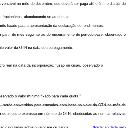
encível no mês de dezembro, que deverá ser paga até o último dia útil do
m fracionários, abandonando-se as demais.
 mês fixado para a apresentação da declaração de rendimentos.
 partir do mês seguinte ao do encerramento do período-base, observado o
elo valor da OTN na data do seu pagamento.
cro real na data da incorporação, fusão ou cisão, observado o
observado o valor mínimo fixado para cada quota."
cas, serão convertidas para cruzados com base no valor da OTN no mês de
or do imposto expresso em número de OTN, obedecidas as normas relativas
íficas, serão calculadas sobre o valor em cruzados:
(Redação dada pelo