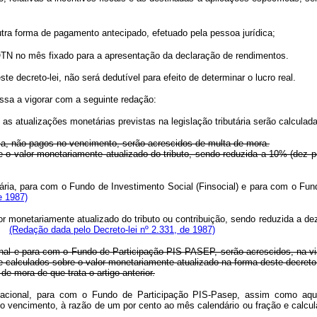
utra forma de pagamento antecipado, efetuado pela pessoa jurídica;
or da OTN no mês fixado para a apresentação da declaração de rendime
te decreto-lei, não será dedutível para efeito de determinar o lucro real.
assa a vigorar com a seguinte redação:
 as atualizações monetárias previstas na legislação tributária serão calcula
ria, não pagos no vencimento, serão acrescidos de multa de mora.
valor monetariamente atualizado do tributo, sendo reduzida a 10% (dez po
tária, para com o Fundo de Investimento Social (Finsocial) e para com o F
e 1987)
or monetariamente atualizado do tributo ou contribuição, sendo reduzida a dez
(Redação dada pelo Decreto-lei nº 2.331, de 1987)
nal e para com o Fundo de Participação PIS-PASEP, serão acrescidos, na via
 calculados sobre o valor monetariamente atualizado na forma deste decreto-
e mora de que trata o artigo anterior.
acional, para com o Fundo de Participação PIS-Pasep, assim como aque
do vencimento, à razão de um por cento ao mês calendário ou fração e calcul