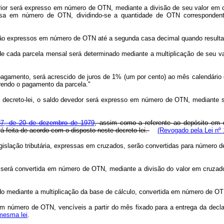
erior será expresso em número de OTN, mediante a divisão de seu valor em
sa em número de OTN, dividindo-se a quantidade de OTN correspondent
erão expressos em número de OTN até a segunda casa decimal quando resulta
de cada parcela mensal será determinado mediante a multiplicação de seu 
pagamento, será acrescido de juros de 1% (um por cento) ao mês calendário 
rrendo o pagamento da parcela."
 decreto-lei, o saldo devedor será expresso em número de OTN, mediante su
737, de 20 de dezembro de 1979
, assim como a referente ao depósito em d
erá feita de acordo com o disposto neste decreto-lei.
(Revogado pela Lei nº 
 legislação tributária, expressas em cruzados, serão convertidas para núme
s será convertida em número de OTN, mediante a divisão do valor em cruzad
 mediante a multiplicação da base de cálculo, convertida em número de OTN n
em número de OTN, vencíveis a partir do mês fixado para a entrega da dec
 mesma lei
.