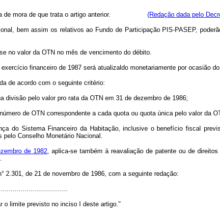
de mora de que trata o artigo anterior.
(Redação dada pelo Decre
onal, bem assim os relativos ao Fundo de Participação PIS-PASEP, poderão,
base no valor da OTN no mês de vencimento do débito.
ivo ao exercício financeiro de 1987 será atualizaldo monetariamente por
ida de acordo com o seguinte critério:
a divisão pelo valor pro rata da OTN em 31 de dezembro de 1986;
 número de OTN correspondente a cada quota ou quota única pelo valor da 
nça do Sistema Financeiro da Habitação, inclusive o benefício fiscal prev
s pelo Conselho Monetário Nacional.
dezembro de 1982
, aplica-se também à reavaliação de patente ou de direito
.
i n° 2.301, de 21 de novembro de 1986, com a seguinte redação:
..................................
o limite previsto no inciso I deste artigo."