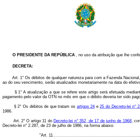
O PRESIDENTE DA REPÚBLICA
, no uso da atribuição que lhe confe
DECRETA:
Art. 1° Os débitos de qualquer natureza para com a Fazenda Naciona
ao do seu vencimento, serão atualizados monetariamente na data do efeti
§ 1° A atualização a que se refere este artigo será efetuada mediante 
pagamento pelo valor da OTN no mês em que o débito deveria ter sido pago
§ 2° Os débitos de que tratam os
artigos 24
e
25 do Decreto-lei n°
1986.
Art. 2° O artigo 11 do
Decreto-lei n° 352, de 17 de junho de 1968
, co
Decreto-lei n° 2.287, de 23 de julho de 1986, na forma abaixo:
"Art. 11......................................................................