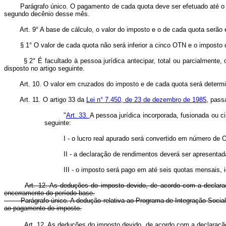
Parágrafo único. O pagamento de cada quota deve ser efetuado até o últi
segundo decênio desse mês.
Art. 9° A base de cálculo, o valor do imposto e o de cada quota ser
§ 1° O valor de cada quota não será inferior a cinco OTN e o imposto de 
§ 2° É facultado à pessoa jurídica antecipar, total ou parcialmente, o
disposto no artigo seguinte.
Art. 10. O valor em cruzados do imposto e de cada quota será deter
Art. 11. O artigo 33 da
Lei n° 7.450, de 23 de dezembro de 1985
, pass
"
Art. 33.
A pessoa jurídica incorporada, fusionada ou c
seguinte:
I - o lucro real apurado será convertido em número de 
II - a declaração de rendimentos deverá ser apresentad
III - o imposto será pago em até seis quotas mensais, 
Art. 12. As deduções do imposto devido, de acordo com a declaraç
encerramento do período-base.
Parágrafo único. A dedução relativa ao Programa de Integração Social (
ao pagamento do imposto.
Art. 12. As deduções do imposto devido, de acordo com a declar