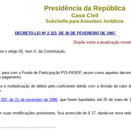
Presidência da República
Casa Civil
Subchefia para Assuntos Jurídicos
DECRETO-LEI Nº 2.323, DE 26 DE FEVEREIRO DE 1987.
Dispõe sobre a atualização monetá
re o artigo 55, item II, da Constituição,
l, para com o Fundo de Participação PIS-PASEP, assim como aqueles decorr
vo pagamento.
a multiplicação do débito pelo coeficiente obtido com a divisão do valor
.
 2.303, de 21 de novembro de 1986
, que forem liquidados até 25 de maio de 
m suas modificações posteriores, fica acrescido do § 17, dando-se nova red
................................................