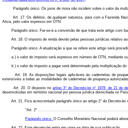
Parágrafo único. Os juros de mora não incidem sobre o valor da multa 
Art. 17. Os débitos, de qualquer natureza, para com a Fazenda Naci
Ativa, pelo valor expresso em OTN.
Parágrafo único. Far-se-á a conversão de que trata este artigo com 
Art. 18. O imposto de renda devido pelas pessoas jurídicas relat
Parágrafo único. A atualização a que se refere este artigo será proced
a ) o valor do imposto será expresso em número de OTN, mediante su
b ) o valor do imposto a pagar será determinado pela multiplicação do
Art. 19. As disposições legais aplicáveis às cadernetas de poupa
extensíveis a todas as modalidades de cadernetas de poupança autorizada
Art. 20. O disposto no
artigo 3° do Decreto-lei n° 1978, de 21 de 
desenvolvidas em território nacional por pessoa jurídica domiciliada no País
Art. 21. Fica acrescentado parágrafo único ao artigo 2° do Decreto-le
"Art. 2° ...............................................................................
Parágrafo único.
O Conselho Monetário Nacional poderá alterar 
Art. 22. Este decreto-lei entra em vigor na data de sua publicação.