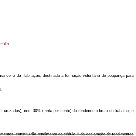
cúlio.
inanceiro da Habitação, destinada à formação voluntária de poupança para
l.
 cruzados), nem 30% (trinta por cento) do rendimento bruto do trabalho, e
dimentos, constituirão rendimento da cédula H da declaração de rendimentos