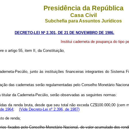
Presidência da República
Casa Civil
Subchefia para Assuntos Jurídicos
DECRETO-LEI Nº 2.301, DE 21 DE NOVEMBRO DE 1986.
Institui caderneta de poupança do tipo pe
re o artigo 55, item II, da Constituição,
neta-Pecúlio, junto às instituições financeiras integrantes do Sistema F
ão das cadernetas serão regulamentadas pelo Conselho Monetário Naciona
 titular da Caderneta-Pecúlio, serão observadas as seguintes normas:
tidas da renda bruta, desde que seu total não exceda CZ$100.000,00 (cem mil
 de 1964
;
(Vide Decreto-Lei nº 2.396, de 1987)
to de renda;
térios fixados pelo Conselho Monetário Nacional, do valor acumulado dos ren