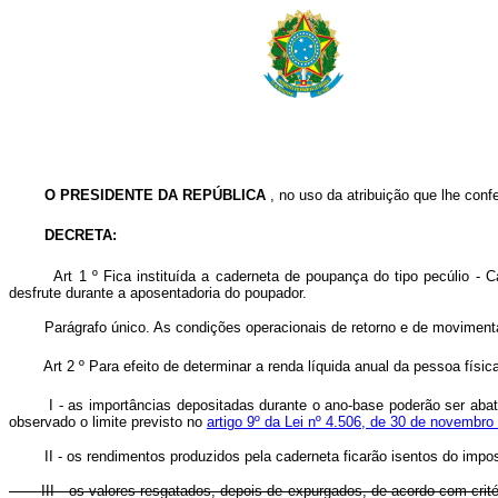
O PRESIDENTE DA REPÚBLICA
, no uso da atribuição que lhe confe
DECRETA:
Art 1 º Fica instituída a caderneta de poupança do tipo pecúlio - Cader
desfrute durante a aposentadoria do poupador.
Parágrafo único. As condições operacionais de retorno e de movimentaç
Art 2 º Para efeito de determinar a renda líquida anual da pessoa física
I - as importâncias depositadas durante o ano-base poderão ser aba
observado o limite previsto no
artigo 9º da Lei nº 4.506, de 30 de novembro
II - os rendimentos produzidos pela caderneta ficarão isentos do impos
III - os valores resgatados, depois de expurgados, de acordo com cri