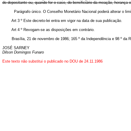
do depositante ou, quando for o caso, do beneficiário da meação, herança 
Parágrafo único. O Conselho Monetário Nacional poderá alterar o limit
Art 3 º Este decreto-lei entra em vigor na data de sua publicação.
Art 4 º Revogam-se as disposições em contrário.
Brasília, 21 de novembro de 1986; 165 º da Independência e 98 º da R
JOSÉ SARNEY
Dilson Domingos Funaro
Este texto não substitui o publicado no DOU de 24.11.1986