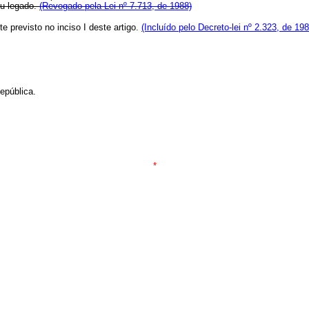
ou legado.
(Revogado pela Lei nº 7.713, de 1988)
e previsto no inciso I deste artigo.
(Incluído pelo Decreto-lei nº 2.323, de 198
epública.
*