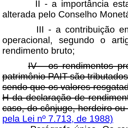
II - a importância es
alterada pelo Conselho Monetá
III - a contribuição 
operacional, segundo o art
rendimento bruto;
IV - os rendimentos pr
patrimônio PAIT são tributado
sendo que os valores resgata
H da declaração de rendiment
caso, do cônjuge, herdeiro ou 
pela Lei nº 7.713, de 1988)