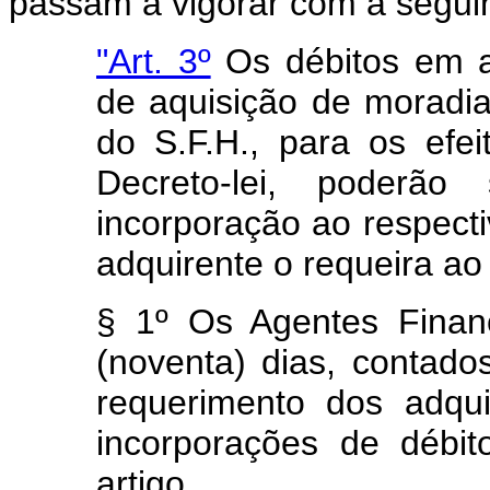
passam a vigorar com a segui
"Art. 3º
Os débitos em at
de aquisição de moradia
do S.F.H., para os efei
Decreto-lei, poderão 
incorporação ao respect
adquirente o requeira ao
§ 1º Os Agentes Finan
(noventa) dias, contad
requerimento dos adqui
incorporações de débit
artigo.