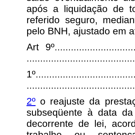
após a liquidação de t
referido seguro, media
pelo BNH, ajustado em at
Art 9º................................
........................................
1º.....................................
........................................
2º
o reajuste da presta
subseqüente à data da 
decorrente de lei, aco
trabalho ou sentenç