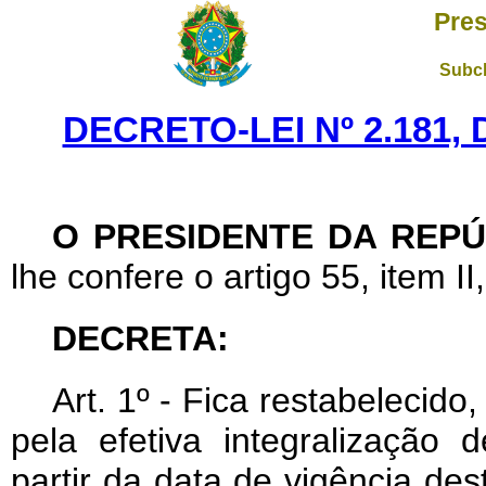
Pres
Subch
DECRETO-LEI Nº 2.181,
O PRESIDENTE DA REPÚ
lhe confere o artigo 55, item II
DECRETA:
Art
. 1º - Fica restabelecid
pela efetiva integralização 
partir da data de vigência de