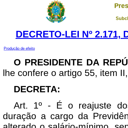
Pres
Subch
DECRETO-LEI Nº 2.171,
Produção de efeito
O PRESIDENTE DA REPÚ
lhe confere o artigo 55, item II
DECRETA:
Art
. 1º - É o reajuste do
duração a cargo da Previdên
alterado o salário-mínimo, s