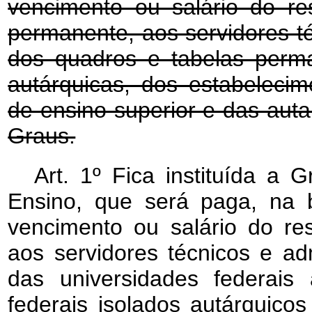
vencimento ou salário do re
permanente, aos servidores té
dos quadros e tabelas perma
autárquicas, dos estabelecim
de ensino superior e das auta
Graus.
Art. 1º Fica instituída a 
Ensino, que será paga, na 
vencimento ou salário do re
aos servidores técnicos e ad
das universidades federais 
federais isolados autárquicos