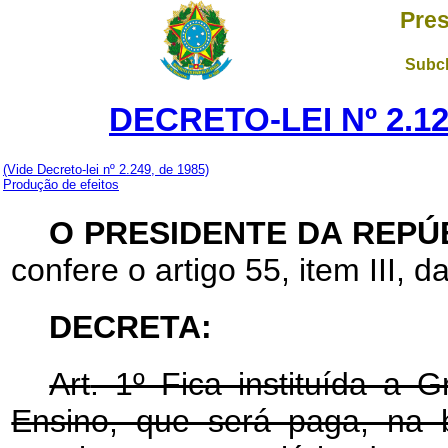
Pres
Subch
DECRETO-LEI Nº 2.12
(Vide Decreto-lei nº 2.249, de 1985)
Produção de efeitos
O PRESIDENTE DA REPÚ
confere o artigo 55, item III, d
DECRETA:
Art
. 1º Fica instituída a G
Ensino, que será paga, na 