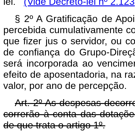
lei.
(Vide Decreto-lei nº 2.12
§ 2º A Gratificação de Apo
percebida cumulativamente co
que fizer jus o servidor, ou 
de confiança do Grupo-Direç
será incorporada ao vencimen
efeito de aposentadoria, na ra
valor, por ano de percepção.
Art
. 2º As despesas decorr
correrão à conta das dotaçõe
de que trata o artigo 1º.