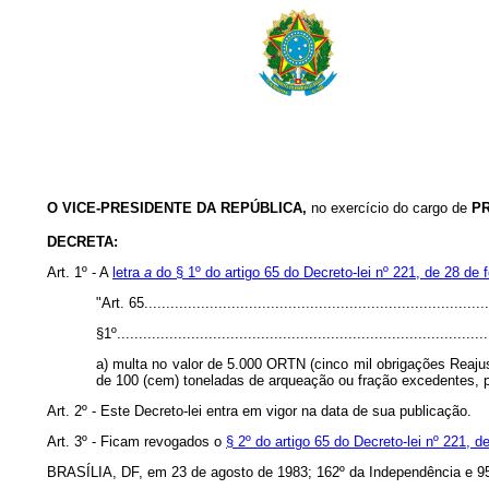
O VICE-PRESIDENTE DA REPÚBLICA,
no exercício do cargo de
P
DECRETA:
Art. 1º - A
letra
a
do § 1º do artigo 65 do Decreto-lei nº 221, de 28 de 
"Art. 65...............................................................................
§1º.....................................................................................
a) multa no valor de 5.000 ORTN (cinco mil obrigações Reajus
de 100 (cem) toneladas de arqueação ou fração excedentes, p
Art. 2º - Este Decreto-lei entra em vigor na data de sua publicação.
Art. 3º - Ficam revogados o
§ 2º do artigo 65 do Decreto-lei nº 221, d
BRASÍLIA, DF, em 23 de agosto de 1983; 162º da Independência e 95