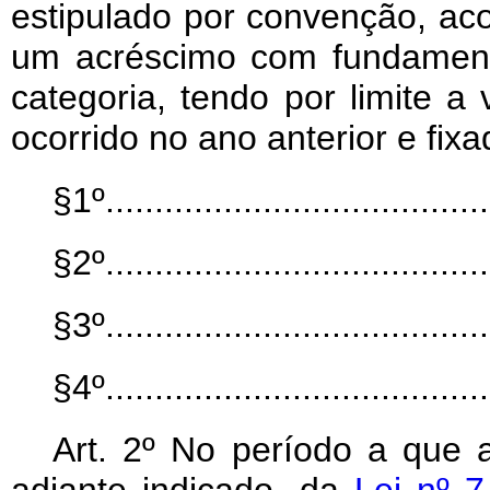
estipulado por convenção, aco
um acréscimo com fundament
categoria, tendo por limite a
ocorrido no ano anterior e fix
§1º........................................
§2º........................................
§3º........................................
§4º........................................
Art
. 2º No período a que al