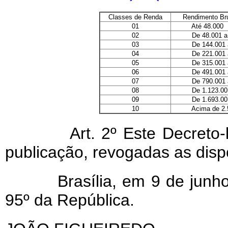
Classes de Renda
Rendimento Bru
01
Até 48.000
02
De 48.001 a 1
03
De 144.001 a 
04
De 221.001 a 
05
De 315.001 a 
06
De 491.001 a 
07
De 790.001 a 
08
De 1.123.001 a
09
De 1.693.001 a
10
Acima de 2.5
Art. 2º Este Decreto-lei 
publicação, revogadas as disp
Brasília, em 9 de junho d
95º da República.