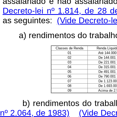
assalariado e não assalariad
Decreto-lei nº 1.814, de 28
as seguintes:
(Vide Decreto-le
a) rendimentos do trabalh
Classes de Renda
Renda Líquid
01
Até 144.000
02
De 144.001 a 
03
De 221.001 a 
04
De 315.001 a 
05
De 491.001 a 
06
De 790.001 a 
07
De 1.123.001 a
08
De 1.693.001 a
09
Acima de 2.5
b) rendimentos do traba
nº 2.064, de 1983)
(Vide Decr