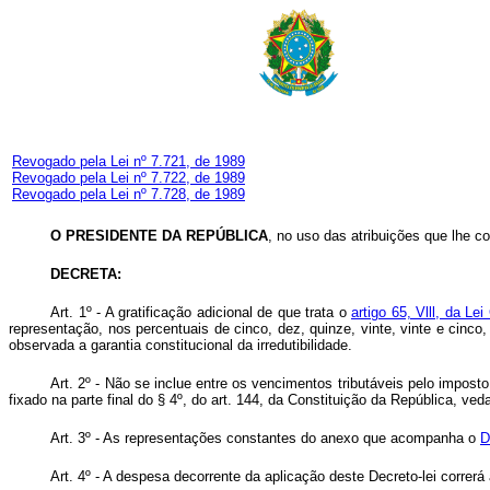
Revogado pela Lei nº 7.721, de 1989
Revogado pela Lei nº 7.722, de 1989
Revogado pela Lei nº 7.728, de 1989
O PRESIDENTE DA REPÚBLICA
, no uso das atribuições que lhe con
DECRETA:
Art
. 1º - A gratificação adicional de que trata o
artigo 65, Vlll, da L
representação, nos percentuais de cinco, dez, quinze, vinte, vinte e cinco
observada a garantia constitucional da irredutibilidade.
Art
. 2º - Não se inclue entre os vencimentos tributáveis pelo impo
fixado na parte final do § 4º, do art. 144, da Constituição da República, v
Art
. 3º - As representações constantes do anexo que acompanha o
D
Art
. 4º - A despesa decorrente da aplicação deste Decreto-lei corre