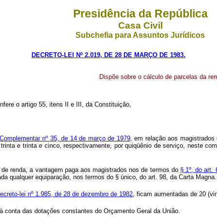
Presidência da República
Casa Civil
Subchefia para Assuntos Jurídicos
DECRETO-LEI Nº 2.019, DE 28 DE MARÇO DE 1983.
Dispõe sobre o cálculo de parcelas da re
fere o artigo 55, itens II e III, da Constituição,
ei Complementar nº 35, de 14 de março de 1979
, em relação aos magistrados 
, trinta e trinta e cinco, respectivamente, por quiqüênio de serviço, neste
sto de renda, a vantagem paga aos magistrados nos de termos do
§ 1º, do art
edada qualquer equiparação, nos termos do § único, do art. 98, da Carta Magna.
ecreto-lei nº 1.985, de 28 de dezembro de 1982
, ficam aumentadas de 20 (vin
rá à conta das dotações constantes do Orçamento Geral da União.