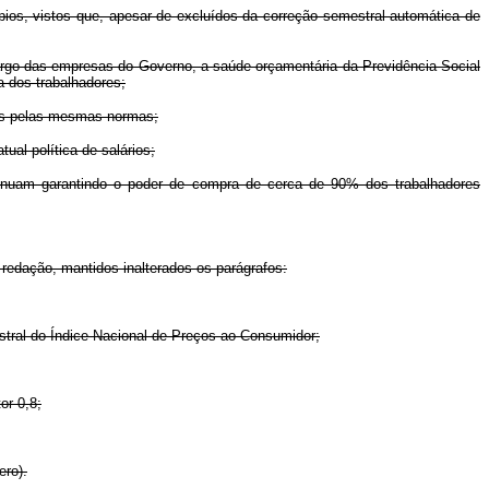
ios, vistos que, apesar de excluídos da correção semestral automática de
argo das empresas do Governo, a saúde orçamentária da Previdência Social
a dos trabalhadores;
das pelas mesmas normas;
ual política de salários;
tinuam garantindo o poder de compra de cerca de 90% dos trabalhadores
 redação, mantidos inalterados os parágrafos:
mestral do Índice Nacional de Preços ao Consumidor;
or 0,8;
ero).