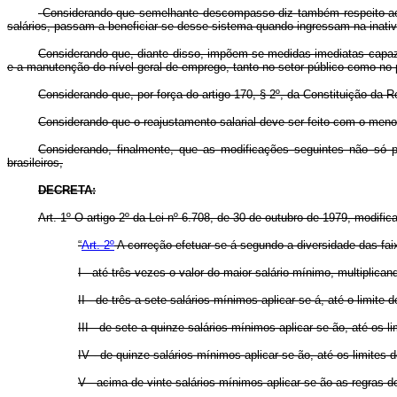
Considerando que semelhante descompasso diz também respeito aos s
salários, passam a beneficiar-se desse sistema quando ingressam na inativ
Considerando que, diante disso, impõem-se medidas imediatas capaze
e a manutenção do nível geral de emprego, tanto no setor público como no p
Considerando que, por força do artigo 170, § 2º, da Constituição d
Considerando que o reajustamento salarial deve ser feito com o menor 
Considerando, finalmente, que as modificações seguintes não só
brasileiros,
DECRETA:
Art
. 1º O artigo 2º da Lei nº 6.708, de 30 de outubro de 1979, modifi
“
Art. 2º
A correção efetuar-se-á segundo a diversidade das fai
I - até três vezes o valor do maior salário mínimo, multiplic
II - de três a sete salários mínimos aplicar-se-á, até o limite d
III - de sete a quinze salários mínimos aplicar-se-ão, até os l
IV - de quinze salários mínimos aplicar-se-ão, até os limites d
V - acima de vinte salários mínimos aplicar-se-ão as regras dos