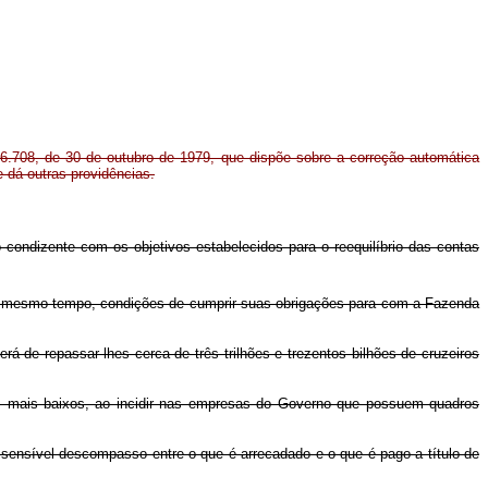
 6.708, de 30 de outubro de 1979, que dispõe sobre a correção automática
 e dá outras providências.
 condizente com os objetivos estabelecidos para o reequilíbrio das contas
ao mesmo tempo, condições de cumprir suas obrigações para com a Fazenda
 de repassar-lhes cerca de três trilhões e trezentos bilhões de cruzeiros
ios mais baixos, ao incidir nas empresas do Governo que possuem quadros
 sensível descompasso entre o que é arrecadado e o que é pago a título de