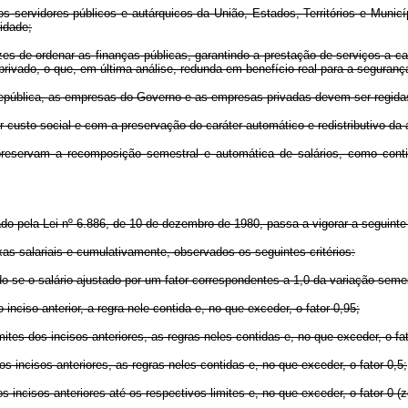
ervidores públicos e autárquicos da União, Estados, Territórios e Municíp
idade;
s de ordenar as finanças públicas, garantindo a prestação de serviços a c
rivado, o que, em última análise, redunda em benefício real para a seguranç
a República, as empresas do Governo e as empresas privadas devem ser regi
custo social e com a preservação do caráter automático e redistributivo da at
 preservam a recomposição semestral e automática de salários, como con
cado pela Lei nº 6.886, de 10 de dezembro de 1980, passa a vigorar a seguinte
xas salariais e cumulativamente, observados os seguintes critérios:
ando-se o salário ajustado por um fator correspondentes a 1,0 da variação se
o inciso anterior, a regra nele contida e, no que exceder, o fator 0,95;
imites dos incisos anteriores, as regras neles contidas e, no que exceder, o fat
os incisos anteriores, as regras neles contidas e, no que exceder, o fator 0,5;
 incisos anteriores até os respectivos limites e, no que exceder, o fator 0 (z