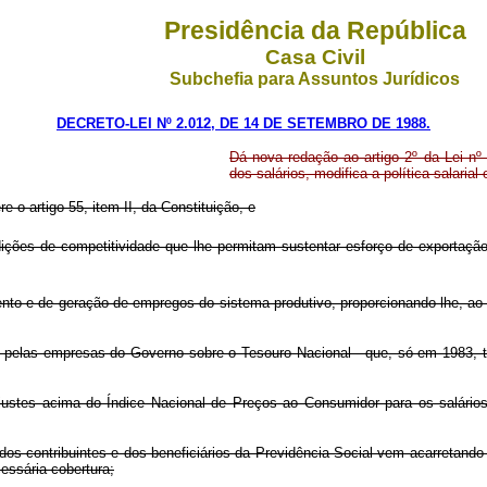
Presidência da República
Casa Civil
Subchefia para Assuntos Jurídicos
DECRETO-LEI Nº 2.012, DE 14 DE SETEMBRO DE 1988.
Dá nova redação ao artigo 2º da Lei nº
dos salários, modifica a política salarial
re o artigo 55, item II, da Constituição, e
dições de competitividade que lhe permitam sustentar esforço de exportação
ento e de geração de empregos do sistema produtivo, proporcionando-lhe, 
pelas empresas do Governo sobre o Tesouro Nacional - que, só em 1983, terá
eajustes acima do Índice Nacional de Preços ao Consumidor para os salár
os contribuintes e dos beneficiários da Previdência Social vem acarretando
essária cobertura;