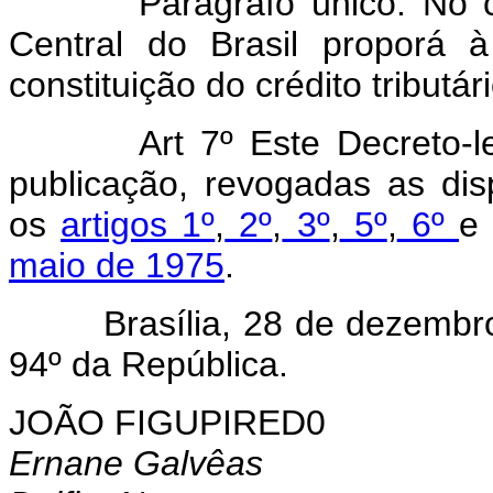
Parágrafo único. No 
Central do Brasil proporá 
constituição do crédito tributári
Art 7º Este Decreto-
publicação, revogadas as dis
os
artigos 1º
,
2º
,
3º
,
5º
,
6º
maio de 1975
.
Brasília, 28 de dezembro d
94º da República.
JOÃO FIGUPIRED0
Ernane Galvêas