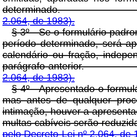
determinado
2.064, de 1983).
§ 3º - Se o formulário padro
período determinado, será a
calendário ou fração, indep
parágrafo anterior
2.064, de 1983).
§ 4º - Apresentado o formulá
mas antes de qualquer proce
intimação, houver a apresenta
multas cabíveis serão
pelo Decreto-Lei nº 2.064, de 