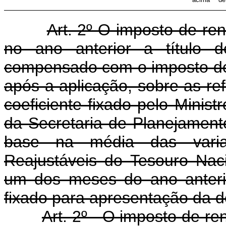
Art. 2º O imposto de ren
no ano anterior a título d
compensado com o imposto de
após a aplicação, sobre as re
coeficiente fixado pelo Minis
da Secretaria de Planejament
base na média das varia
Reajustáveis do Tesouro Nac
um dos meses do ano anterio
fixado para apresentação da d
Art. 2º - O imposto de re