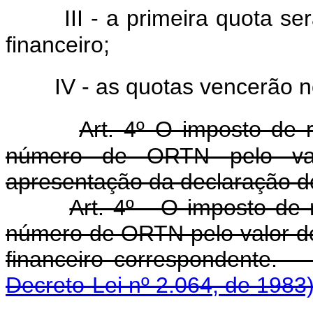
III - a primeira quota s
financeiro;
IV - as quotas vencerão n
Art. 4º O imposto de r
número de ORTN pelo val
apresentação da declaração d
Art. 4º - O imposto de 
número de ORTN pelo valor de
financeiro corres
Decreto-Lei nº 2.064, de 1983)