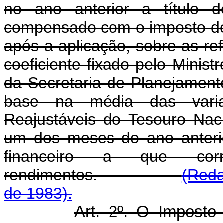
no ano anterior a título d
compensado com o imposto de
após a aplicação, sobre as re
coeficiente fixado pelo Minis
da Secretaria de Planejament
base na média das varia
Reajustáveis do Tesouro Nac
um dos meses do ano anterio
financeiro a que cor
rendimentos.
(Reda
de 1983).
Art. 2º. O Imposto