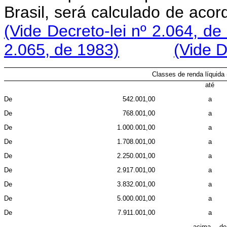
Brasil, será calculado de aco
(Vide Decreto-lei nº 2.064, de
2.065, de 1983)
(Vide D
Classes de renda líquida
até
De
542.001,00
a
De
768.001,00
a
De
1.000.001,00
a
De
1.708.001,00
a
De
2.250.001,00
a
De
2.917.001,00
a
De
3.832.001,00
a
De
5.000.001,00
a
De
7.911.001,00
a
acima de