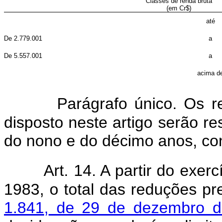
Classes de renda bruta
(em Cr$)
até
De 2.779.001
a
De 5.557.001
a
acima d
Parágrafo único. Os 
disposto neste artigo serão re
do nono e do décimo anos, con
Art. 14. A partir do exer
1983, o total das reduções pr
1.841, de 29 de dezembro 