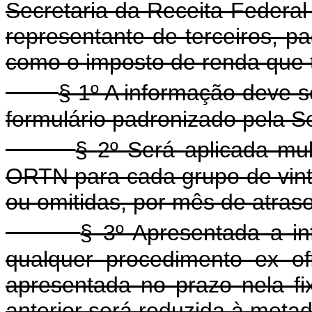
Secretaria da Receita Federal
representante de terceiros, pa
como o imposto de renda que t
§ 1º A informação deve s
formulário padronizado pela Se
§ 2º Será aplicada mu
ORTN para cada grupo de vint
ou omitidas, por mês de atraso
§ 3º Apresentada a i
qualquer procedimento ex off
apresentada no prazo nela fi
anterior será reduzida à metad