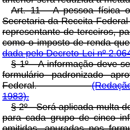
Art. 11 - A pessoa física 
Secretaria da Receita Federal
representante de terceiros, pa
como o imposto de ren
dada pelo Decreto-Lei nº 2.06
§ 1º - A informação deve s
formulário padronizado apr
Federal.
(Redação
1983).
§ 2º - Será aplicada multa 
para cada grupo de cinco in
omitidas, apuradas nos form