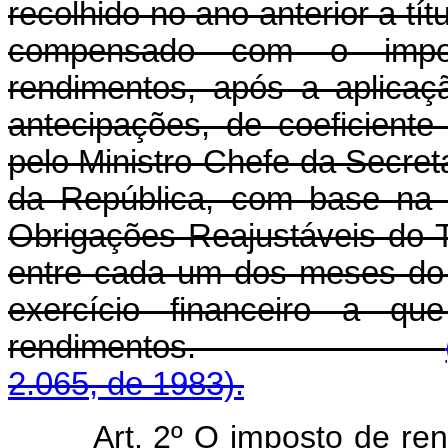
recolhido no ano anterior a tí
compensado com o impo
rendimentos, após a aplicaç
antecipações, de coeficiente
pelo Ministro-Chefe da Secret
da República, com base na 
Obrigações Reajustáveis do 
entre cada um dos meses do 
exercício financeiro a qu
rendimentos.
2.065, de 1983).
Art. 2º O imposto de ren