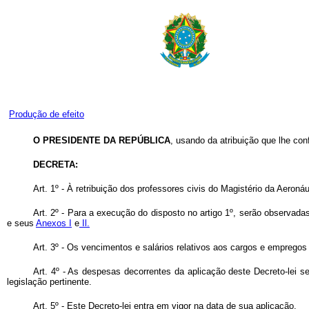
Produção de efeito
O PRESIDENTE DA REPÚBLICA
, usando da atribuição que lhe conf
DECRETA:
Art
. 1º - À retribuição dos professores civis do Magistério da Aeroná
Art
. 2º - Para a execução do disposto no artigo 1º, serão observada
e seus
Anexos I
e
Il.
Art
. 3º - Os vencimentos e salários relativos aos cargos e empregos 
Art
. 4º - As despesas decorrentes da aplicação deste Decreto-lei s
legislação pertinente.
Art
. 5º - Este Decreto-lei entra em vigor na data de sua aplicação.