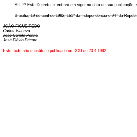
Art
. 2º Este Decreto-lei entrará em vigor na data de sua publicação,
Brasília, 19 de abril de 1982; 161º da Independência e 94º da Repúbl
JOÃO FIGUEIREDO
Carlos Viacava
João Camilo Penna
José Flávio Pécora
Este texto não substitui o publicado no DOU de 20.4.1982