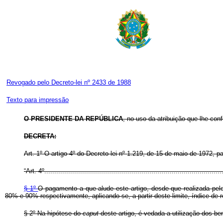
Revogado pelo Decreto-lei nº 2433 de 1988
Texto para impressão
O PRESIDENTE DA REPÚBLICA
, no uso da atribuição que lhe conf
DECRETA:
Art
. 1º O artigo 4º do Decreto-lei nº 1.219, de 15 de maio de 1972, p
“Art. 4º..........................................................................................
§ 1º
O pagamento a que alude este artigo, desde que realizada p
80% e 90% respectivamente, aplicando-se, a partir deste limite, índice d
§ 2º Na hipótese do
caput
deste artigo, é vedada a utilização dos be