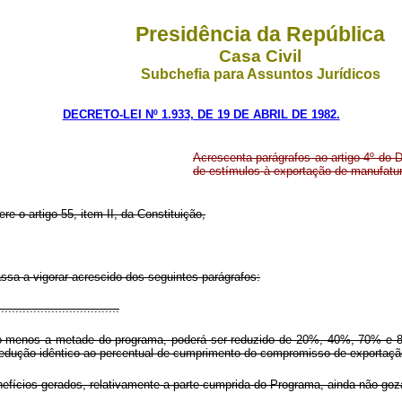
Presidência da República
Casa Civil
Subchefia para Assuntos Jurídicos
DECRETO-LEI Nº 1.933, DE 19 DE ABRIL DE 1982.
Acrescenta parágrafos ao artigo 4º do 
de estímulos à exportação de manufatu
ere o artigo 55, item II, da Constituição,
assa a vigorar acrescido dos seguintes parágrafos:
.................................
elo menos a metade do programa, poderá ser reduzido de 20%, 40%, 70% e 
e redução idêntico ao percentual de cumprimento do compromisso de exportaçã
nefícios gerados, relativamente a parte cumprida do Programa, ainda não goz