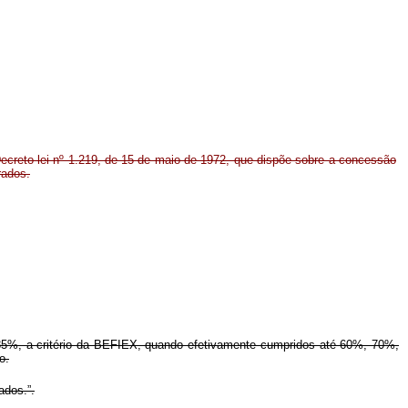
Decreto-lei nº 1.219, de 15 de maio de 1972, que dispõe sobre a concessão
rados.
85%, a critério da BEFIEX, quando efetivamente cumpridos até 60%, 70%,
o.
ados.”.