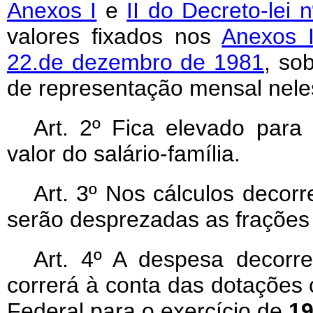
Anexos I
e
II do Decreto-lei 
valores fixados nos
Anexos I
22.de dezembro de 1981
, so
de representação mensal nele
Art
. 2º Fica elevado para 
valor do salário-família.
Art
. 3º Nos cálculos decorr
serão desprezadas as frações 
Art
. 4º A despesa decorre
correrá à conta das dotações 
Federal para o exercício de
19