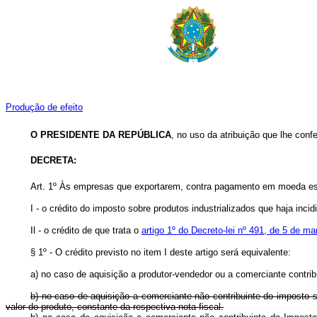
Produção de efeito
O PRESIDENTE DA REPÚBLICA
, no uso da atribuição que lhe confe
DECRETA:
Art. 1º Às empresas que exportarem, contra pagamento em moeda estra
I - o crédito do imposto sobre produtos industrializados que haja in
Il - o crédito de que trata o
artigo 1º do Decreto-lei nº 491, de 5 de m
§ 1º - O crédito previsto no item I deste artigo será equivalente:
a) no caso de aquisição a produtor-vendedor ou a comerciante contribu
b) no caso de aquisição a comerciante não contribuinte do imposto so
valor do produto, constante da respectiva nota fiscal.