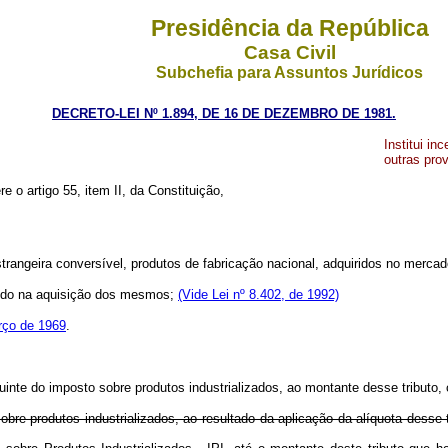
Presidência da República
Casa Civil
Subchefia para Assuntos Jurídicos
DECRETO-LEI Nº 1.894, DE 16 DE DEZEMBRO DE 1981.
Institui i
outras pro
re o artigo 55, item II, da Constituição,
ngeira conversível, produtos de fabricação nacional, adquiridos no mercado
cidido na aquisição dos mesmos;
(Vide Lei nº 8.402, de 1992)
arço de 1969
.
inte do imposto sobre produtos industrializados, ao montante desse tributo, 
bre produtos industrializados, ao resultado da aplicação da alíquota desse 