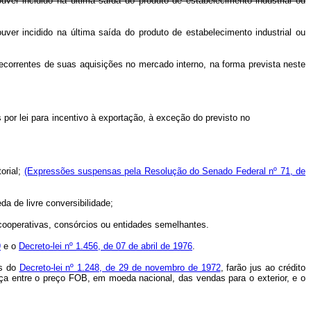
uver incidido na última saída do produto de estabelecimento industrial ou
uver incidido na última saída do produto de estabelecimento industrial ou
decorrentes de suas aquisições no mercado interno, na forma prevista neste
 por lei para incentivo à exportação, à exceção do previsto no
torial;
(Expressões suspensas pela Resolução do Senado Federal nº 71, de
a de livre conversibilidade;
 cooperativas, consórcios ou entidades semelhantes.
9
e o
Decreto-lei nº 1.456, de 07 de abril de 1976
.
os do
Decreto-lei nº 1.248, de 29 de novembro de 1972
, farão jus ao crédito
nça entre o preço FOB, em moeda nacional, das vendas para o exterior, e o