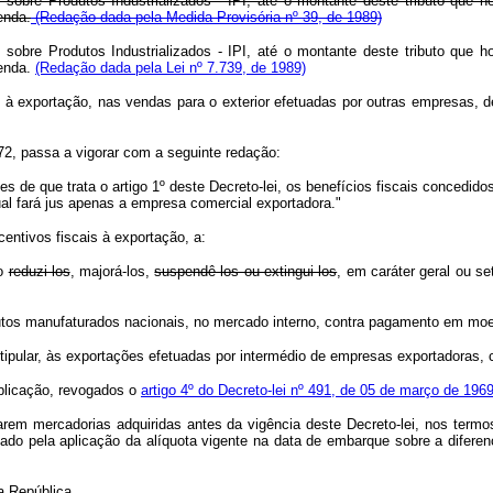
sobre Produtos Industrializados - IPI, até o montante deste tributo que ho
enda.
(Redação dada pela Medida Provisória nº 39, de 1989)
sobre Produtos Industrializados - IPI, até o montante deste tributo que ho
zenda.
(Redação dada pela Lei nº 7.739, de 1989)
is à exportação, nas vendas para o exterior efetuadas por outras empresas, 
972, passa a vigorar com a seguinte redação:
de que trata o artigo 1º deste Decreto-lei, os benefícios fiscais concedidos
ual fará jus apenas a empresa comercial exportadora."
centivos fiscais à exportação, a:
mo
reduzi-los
, majorá-los,
suspendê-los ou extingui-los
, em caráter geral ou se
dutos manufaturados nacionais, no mercado interno, contra pagamento em moed
estipular, às exportações efetuadas por intermédio de empresas exportadoras,
publicação, revogados o
artigo 4º do Decreto-lei nº 491, de 05 de março de 196
arem mercadorias adquiridas antes da vigência deste Decreto-lei, nos term
lado pela aplicação da alíquota vigente na data de embarque sobre a difere
a República.