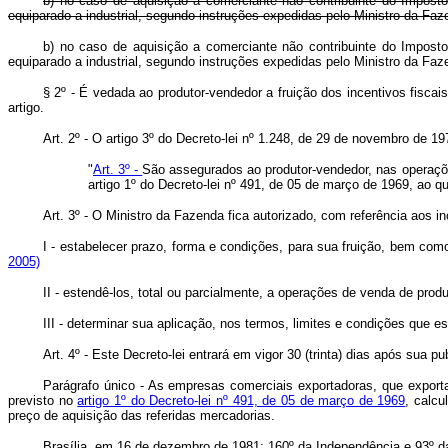
b) no caso de aquisição a comerciante não contribuinte do Imposto 
equiparado a industrial, segundo instruções expedidas pelo Ministro da Faz
b) no caso de aquisição a comerciante não contribuinte do Imposto 
equiparado a industrial, segundo instruções expedidas pelo Ministro da Fa
§ 2º - É vedada ao produtor-vendedor a fruição dos incentivos fisca
artigo.
Art. 2º - O artigo 3º do Decreto-lei nº 1.248, de 29 de novembro de 1
"
Art. 3º -
São assegurados ao produtor-vendedor, nas operações 
artigo 1º do Decreto-lei nº 491, de 05 de março de 1969, ao q
Art. 3º - O Ministro da Fazenda fica autorizado, com referência aos in
I - estabelecer prazo, forma e condições, para sua fruição, bem co
2005)
II - estendê-los, total ou parcialmente, a operações de venda de pro
III - determinar sua aplicação, nos termos, limites e condições que 
Art. 4º - Este Decreto-lei entrará em vigor 30 (trinta) dias após sua 
Parágrafo único - As empresas comerciais exportadoras, que export
previsto no
artigo 1º do Decreto-lei nº 491, de 05 de março de 1969
, calcu
preço de aquisição das referidas mercadorias.
Brasília, em 16 de dezembro de 1981; 160º da Independência e 93º d