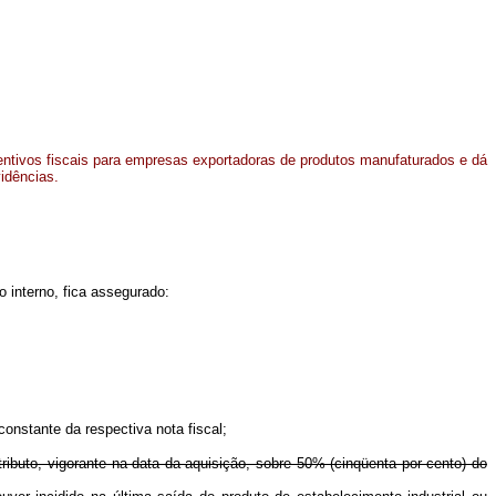
ncentivos fiscais para empresas exportadoras de produtos manufaturados e dá
vidências.
 interno, fica assegurado:
constante da respectiva nota fiscal;
tributo, vigorante na data da aquisição, sobre 50% (cinqüenta por cento) do