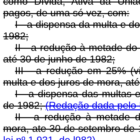
como Dívida, Ativa da Uniã
pagos, de uma só vez, com:
I - a dispensa da multa e d
1982;
II - a redução à metade do
até 30 de junho de 1982;
III - a redução em 25% (vi
multa e dos juros de mora, at
I - a dispensa das multas 
de 1982;
(Redação dada pelo D
II - a redução à metade d
mora, ate 30 de setembro de