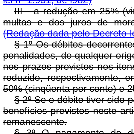
lei nº 1.931, de l982)
III - a redução em 25% (vi
multas e dos juros de mor
(Redação dada pelo Decreto-le
§ 1º Os débitos decorrente
penalidades, de qualquer ori
nos prazos previstos nos itens 
reduzido, respectivamente, e
50% (cinqüenta por cento) e 25
§ 2º Se o débito tiver sido 
benefícios previstos neste art
remanescente.
§ 3º O pagamento de déb