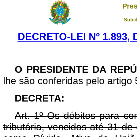
Pres
Subch
DECRETO-LEI Nº 1.893,
O PRESIDENTE DA REPÚ
lhe são conferidas pelo artigo 
DECRETA:
Art
. 1º Os débitos para c
tributária, vencidos até 31 d