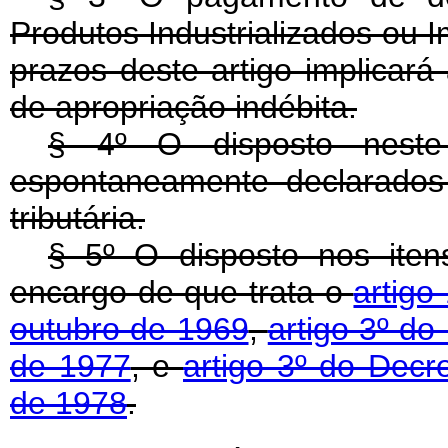
Produtos Industrializados ou 
prazos deste artigo implicará
de apropriação indébita.
§ 4º O disposto neste 
espontaneamente declarados 
tributária.
§ 5º O disposto nos itens
encargo de que trata o
artigo
outubro de 1969
,
artigo 3º do
de 1977
, e
artigo 3º do Decr
de 1978
.