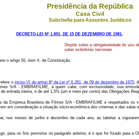
Presidência da República
Casa Civil
Subchefia para Assuntos Jurídicos
DECRETO-LEI Nº 1.891, DE 15 DE DEZEMBRO DE 1981.
Dispõe sobre a obrigatoriedade do uso
salas exibidoras nacionais.
re o artigo 55, item II, da Constituição,
refere o
inciso VI do artigo 9º da Lei nº 6.281, de 09 de dezembro de 1975
, 
e Filmes S/A - EMBRAFILME, a quem cabe, com exclusividade, sua emissã
de entrada inteira, e de até 1,5% (um e meio por cento) das Obrigações Rea
ta da Empresa Brasileira de Filmes S/A - EMBRAFILME e respeitados os 
levem em consideração a situação sócio-econômica dos cinemas e das salas 
r, nos meses de junho e dezembro de cada ano, as tabelas a vigorarem
tigo, para os fins previstos no parágrafo anterior, é o que for fixado pa