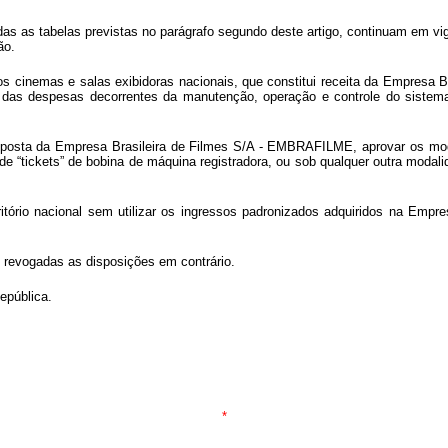
das as tabelas previstas no parágrafo segundo deste artigo, continuam em 
ão.
aos cinemas e salas exibidoras nacionais, que constitui receita da Empres
ém das despesas decorrentes da manutenção, operação e controle do sistem
posta da Empresa Brasileira de Filmes S/A - EMBRAFILME, aprovar os mod
de “tickets” de bobina de máquina registradora, ou sob qualquer outra modal
rritório nacional sem utilizar os ingressos padronizados adquiridos na E
o, revogadas as disposições em contrário.
epública.
*