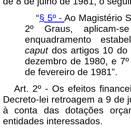
de 8 de julho de 1981, o segui
“
§ 5º -
Ao Magistério S
2º Graus, aplicam-s
enquadramento estabel
caput
dos artigos 10 do 
dezembro de 1980, e 7º 
de fevereiro de 1981”.
Art
. 2º - Os efeitos financ
Decreto-lei retroagem a 9 de 
à conta das dotações orçam
entidades interessados.