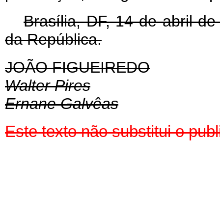
Brasília, DF, 14 de abril 
da República.
JOÃO FIGUEIREDO
Walter Pires
Ernane Galvêas
Este texto não substitui o pu