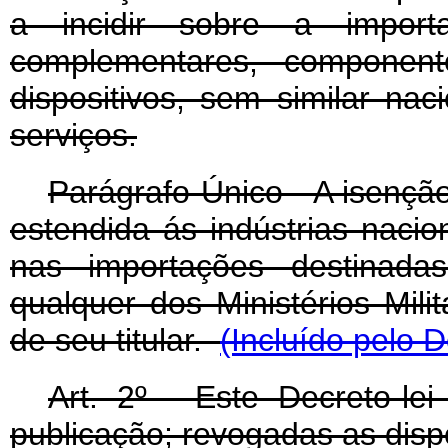
a incidir sobre a import
complementares, componen
dispositivos, sem similar na
serviços.
Parágrafo Único - A isenção
estendida ás indústrias nacio
nas importações destinada
qualquer dos Ministérios Mil
de seu titular.
(Incluído pelo D
Art
. 2º - Este Decreto-le
publicação; revogadas as disp