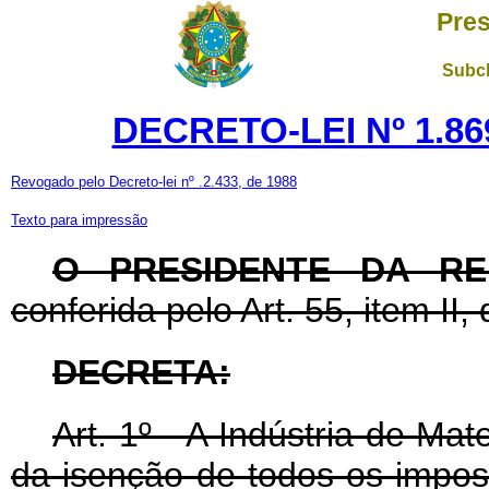
Pres
Subch
DECRETO-LEI Nº 1.869
Revogado pelo Decreto-lei nº .2.433, de 1988
Texto para impressão
O PRESIDENTE DA RE
conferida pelo Art. 55, item II
DECRETA:
Art
. 1º - A Indústria de Mat
da isenção de todos os impo